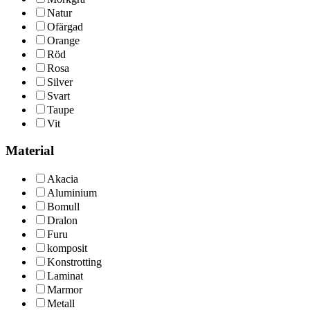
Natur
Ofärgad
Orange
Röd
Rosa
Silver
Svart
Taupe
Vit
Material
Akacia
Aluminium
Bomull
Dralon
Furu
komposit
Konstrotting
Laminat
Marmor
Metall