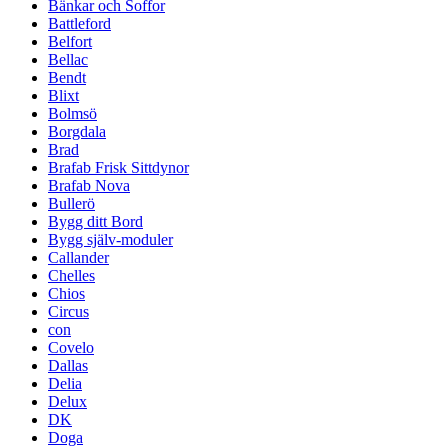
Bänkar och Soffor
Battleford
Belfort
Bellac
Bendt
Blixt
Bolmsö
Borgdala
Brad
Brafab Frisk Sittdynor
Brafab Nova
Bullerö
Bygg ditt Bord
Bygg själv-moduler
Callander
Chelles
Chios
Circus
con
Covelo
Dallas
Delia
Delux
DK
Doga