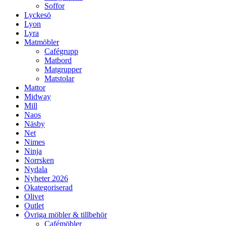
Soffor
Lyckesö
Lyon
Lyra
Matmöbler
Cafégrupp
Matbord
Matgrupper
Matstolar
Mattor
Midway
Mill
Naos
Näsby
Net
Nimes
Ninja
Norrsken
Nydala
Nyheter 2026
Okategoriserad
Olivet
Outlet
Övriga möbler & tillbehör
Cafémöbler