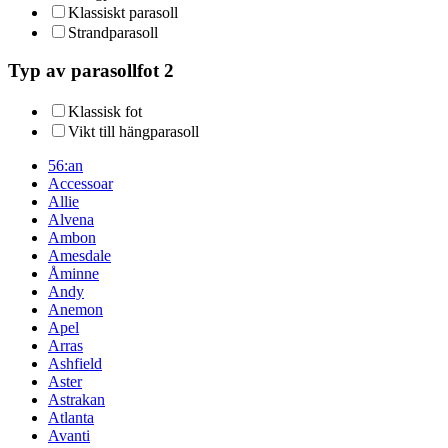
Klassiskt parasoll
Strandparasoll
Typ av parasollfot 2
Klassisk fot
Vikt till hängparasoll
56:an
Accessoar
Allie
Alvena
Ambon
Amesdale
Åminne
Andy
Anemon
Apel
Arras
Ashfield
Aster
Astrakan
Atlanta
Avanti