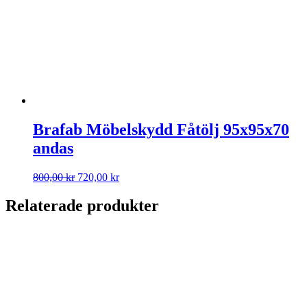
Brafab Möbelskydd Fåtölj 95x95x70
andas
Det
Det
800,00
kr
720,00
kr
ursprungliga
nuvarande
priset
priset
Relaterade produkter
var:
är:
800,00 kr.
720,00 kr.