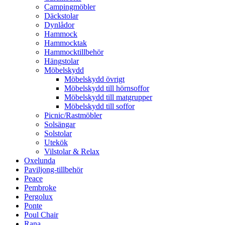
Campingmöbler
Däckstolar
Dynlådor
Hammock
Hammocktak
Hammocktillbehör
Hängstolar
Möbelskydd
Möbelskydd övrigt
Möbelskydd till hörnsoffor
Möbelskydd till matgrupper
Möbelskydd till soffor
Picnic/Rastmöbler
Solsängar
Solstolar
Utekök
Vilstolar & Relax
Oxelunda
Paviljong-tillbehör
Peace
Pembroke
Pergolux
Ponte
Poul Chair
Rana