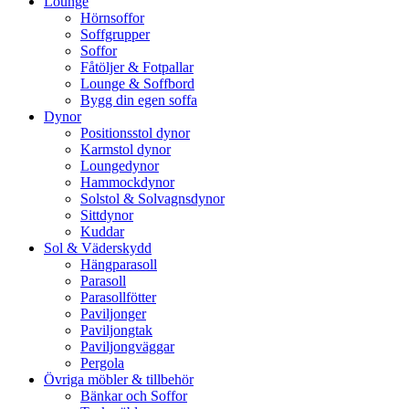
Lounge
Hörnsoffor
Soffgrupper
Soffor
Fåtöljer & Fotpallar
Lounge & Soffbord
Bygg din egen soffa
Dynor
Positionsstol dynor
Karmstol dynor
Loungedynor
Hammockdynor
Solstol & Solvagnsdynor
Sittdynor
Kuddar
Sol & Väderskydd
Hängparasoll
Parasoll
Parasollfötter
Paviljonger
Paviljongtak
Paviljongväggar
Pergola
Övriga möbler & tillbehör
Bänkar och Soffor