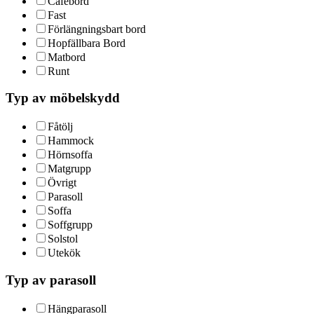
Cafébord
Fast
Förlängningsbart bord
Hopfällbara Bord
Matbord
Runt
Typ av möbelskydd
Fåtölj
Hammock
Hörnsoffa
Matgrupp
Övrigt
Parasoll
Soffa
Soffgrupp
Solstol
Utekök
Typ av parasoll
Hängparasoll