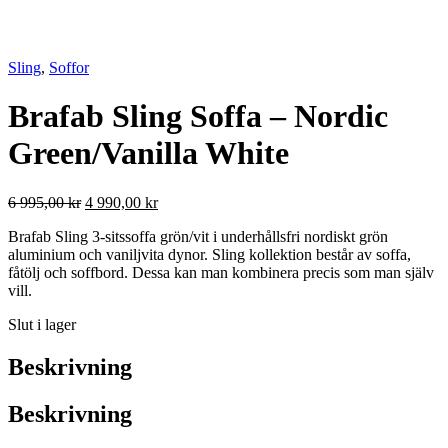
Sling
,
Soffor
Brafab Sling Soffa – Nordic
Green/Vanilla White
Det
Det
6 995,00
kr
4 990,00
kr
ursprungliga
nuvarande
Brafab Sling 3-sitssoffa grön/vit i underhållsfri nordiskt grön
priset
priset
aluminium och vaniljvita dynor. Sling kollektion består av soffa,
var:
är:
fåtölj och soffbord. Dessa kan man kombinera precis som man själv
6
4
vill.
995,00 kr.
990,00 kr.
Slut i lager
Beskrivning
Beskrivning