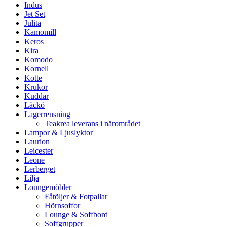
Indus
Jet Set
Julita
Kamomill
Keros
Kira
Komodo
Kornell
Kotte
Krukor
Kuddar
Läckö
Lagerrensning
Teakrea leverans i närområdet
Lampor & Ljuslyktor
Laurion
Leicester
Leone
Lerberget
Lilja
Loungemöbler
Fåtöljer & Fotpallar
Hörnsoffor
Lounge & Soffbord
Soffgrupper