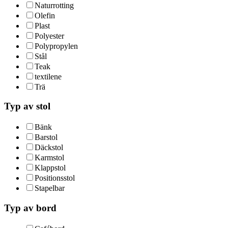
Naturrotting
Olefin
Plast
Polyester
Polypropylen
Stål
Teak
textilene
Trä
Typ av stol
Bänk
Barstol
Däckstol
Karmstol
Klappstol
Positionsstol
Stapelbar
Typ av bord