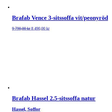
Brafab Vence 3-sitssoffa vit/peonyröd
Det
Det
9 790,00
kr
8 490,00
kr
ursprungliga
nuvarande
priset
priset
var:
är:
9
8
790,00 kr.
490,00 kr.
Brafab Hassel 2.5-sitssoffa natur
Hassel, Soffor