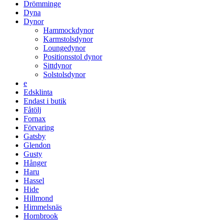
Drömminge
Dyna
Dynor
Hammockdynor
Karmstolsdynor
Loungedynor
Positionsstol dynor
Sittdynor
Solstolsdynor
e
Edsklinta
Endast i butik
Fåtölj
Fornax
Förvaring
Gatsby
Glendon
Gusty
Hånger
Haru
Hassel
Hide
Hillmond
Himmelsnäs
Hornbrook