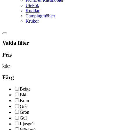
Picnic & Rastmöbler
Utekök
Kuddar
Campingmöbler
Krukor
Valda filter
Pris
kr
kr
Färg
Beige
Blå
Brun
Grå
Grön
Gul
Ljusgrå
Mörkgrå