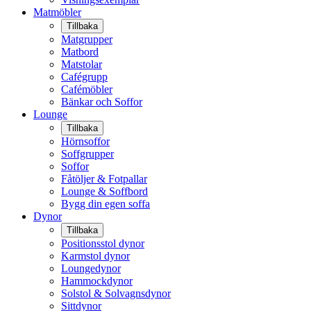
Matmöbler
Tillbaka
Matgrupper
Matbord
Matstolar
Cafégrupp
Cafémöbler
Bänkar och Soffor
Lounge
Tillbaka
Hörnsoffor
Soffgrupper
Soffor
Fåtöljer & Fotpallar
Lounge & Soffbord
Bygg din egen soffa
Dynor
Tillbaka
Positionsstol dynor
Karmstol dynor
Loungedynor
Hammockdynor
Solstol & Solvagnsdynor
Sittdynor