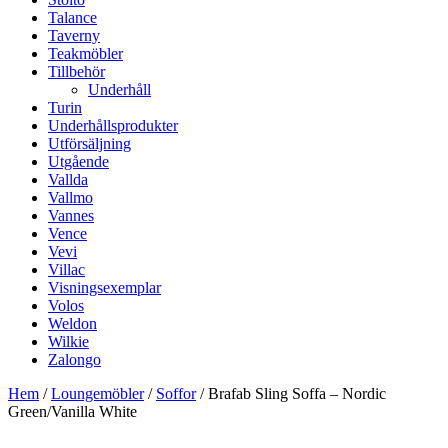
Talance
Taverny
Teakmöbler
Tillbehör
Underhåll
Turin
Underhållsprodukter
Utförsäljning
Utgående
Vallda
Vallmo
Vannes
Vence
Vevi
Villac
Visningsexemplar
Volos
Weldon
Wilkie
Zalongo
Hem
/
Loungemöbler
/
Soffor
/ Brafab Sling Soffa – Nordic
Green/Vanilla White