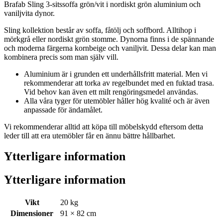
Brafab Sling 3-sitssoffa grön/vit i nordiskt grön aluminium och
vaniljvita dynor.
Sling kollektion består av soffa, fåtölj och soffbord. Alltihop i
mörkgrå eller nordiskt grön stomme. Dynorna finns i de spännande
och moderna färgerna kornbeige och vaniljvit. Dessa delar kan man
kombinera precis som man själv vill.
Aluminium är i grunden ett underhållsfritt material. Men vi
rekommenderar att torka av regelbundet med en fuktad trasa.
Vid behov kan även ett milt rengöringsmedel användas.
Alla våra tyger för utemöbler håller hög kvalité och är även
anpassade för ändamålet.
Vi rekommenderar alltid att köpa till möbelskydd eftersom detta
leder till att era utemöbler får en ännu bättre hållbarhet.
Ytterligare information
Ytterligare information
Vikt
20 kg
Dimensioner
91 × 82 cm