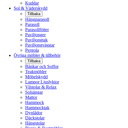
Kuddar
Sol & Väderskydd
Tillbaka
Hängparasoll
Parasoll
Parasollfötter
Paviljonger
Paviljongtak
Paviljongväggar
Pergola
Övriga möbler & tillbehör
Tillbaka
Bänkar och Soffor
Teakmöbler
Möbelskydd
Lampor Ljuslyktor
Vilstolar & Relax
Solsängar
Mattor
Hammock
Hammocktak
Dynlådor
Däckstolar
Hängstolar