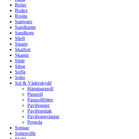
Relax
Rodez
Rosita
Samvaro
Sandhamn
Sandkorn
Shell
Sinarp
Skalfort
Skanör
Slide
Sling
Soffa
Soho
Sol & Väderskydd
Hängparasoll
Parasoll
Parasollfötter
Paviljonger
Paviljongtak
Paviljongväggar
Pergola
Sonnac
Sottenville
Stoltö