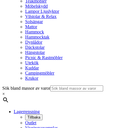
Teakmöbler
Möbelskydd
Lampor Ljuslyktor
Vilstolar & Relax
Solsängar
Mattor
Hammock
Hammocktak
Dynlådor
Däckstolar
Hängstolar
Picnic & Rastmöbler
Utekök
Kuddar
Campingmöbler
Krukor
Sök bland massor av varor
×
Lagerrensning
Tillbaka
Outlet
Visningsexemplar