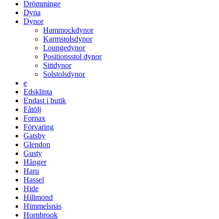
Drömminge
Dyna
Dynor
Hammockdynor
Karmstolsdynor
Loungedynor
Positionsstol dynor
Sittdynor
Solstolsdynor
e
Edsklinta
Endast i butik
Fåtölj
Fornax
Förvaring
Gatsby
Glendon
Gusty
Hånger
Haru
Hassel
Hide
Hillmond
Himmelsnäs
Hornbrook