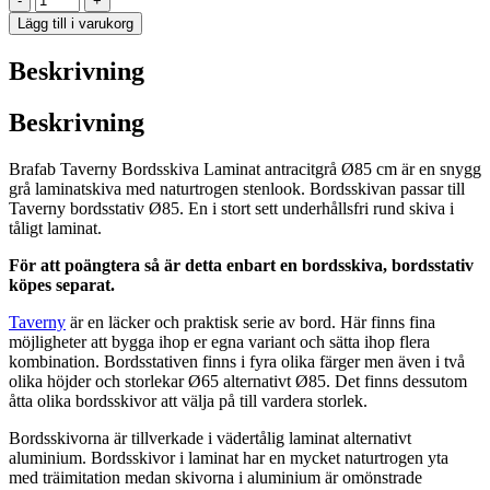
-
+
Taverny
Lägg till i varukorg
Bordsskiva
antracitgrå
Beskrivning
Laminat
Ø85
cm
Beskrivning
mängd
Brafab Taverny Bordsskiva Laminat antracitgrå Ø85 cm är en snygg
grå laminatskiva med naturtrogen stenlook. Bordsskivan passar till
Taverny bordsstativ Ø85. En i stort sett underhållsfri rund skiva i
tåligt laminat.
För att poängtera så är detta enbart en bordsskiva, bordsstativ
köpes separat.
Taverny
är en läcker och praktisk serie av bord. Här finns fina
möjligheter att bygga ihop er egna variant och sätta ihop flera
kombination. Bordsstativen finns i fyra olika färger men även i två
olika höjder och storlekar Ø65 alternativt Ø85. Det finns dessutom
åtta olika bordsskivor att välja på till vardera storlek.
Bordsskivorna är tillverkade i vädertålig laminat alternativt
aluminium. Bordsskivor i laminat har en mycket naturtrogen yta
med träimitation medan skivorna i aluminium är omönstrade