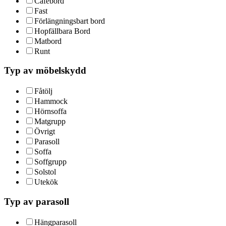
Cafébord
Fast
Förlängningsbart bord
Hopfällbara Bord
Matbord
Runt
Typ av möbelskydd
Fåtölj
Hammock
Hörnsoffa
Matgrupp
Övrigt
Parasoll
Soffa
Soffgrupp
Solstol
Utekök
Typ av parasoll
Hängparasoll