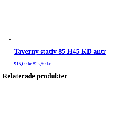
Taverny stativ 85 H45 KD antr
Det
Det
915,00
kr
823,50
kr
ursprungliga
nuvarande
priset
priset
Relaterade produkter
var:
är:
915,00 kr.
823,50 kr.