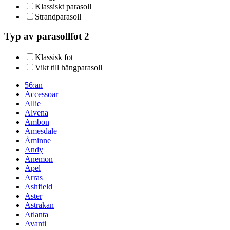
Klassiskt parasoll
Strandparasoll
Typ av parasollfot 2
Klassisk fot
Vikt till hängparasoll
56:an
Accessoar
Allie
Alvena
Ambon
Amesdale
Åminne
Andy
Anemon
Apel
Arras
Ashfield
Aster
Astrakan
Atlanta
Avanti