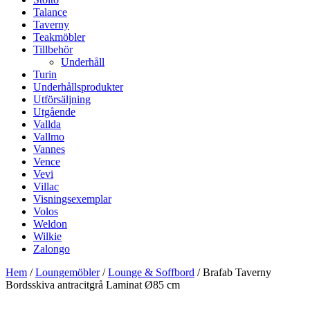
Talance
Taverny
Teakmöbler
Tillbehör
Underhåll
Turin
Underhållsprodukter
Utförsäljning
Utgående
Vallda
Vallmo
Vannes
Vence
Vevi
Villac
Visningsexemplar
Volos
Weldon
Wilkie
Zalongo
Hem
/
Loungemöbler
/
Lounge & Soffbord
/ Brafab Taverny
Bordsskiva antracitgrå Laminat Ø85 cm