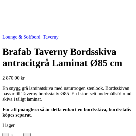
Lounge & Soffbord
,
Taverny
Brafab Taverny Bordsskiva
antracitgrå Laminat Ø85 cm
2 870,00
kr
En snygg grå laminatskiva med naturtrogen stenlook. Bordsskivan
passar till Taverny bordsstativ Ø85. En i stort sett underhållsfri rund
skiva i tåligt laminat.
För att poängtera så är detta enbart en bordsskiva, bordsstativ
köpes separat.
I lager
Brafab