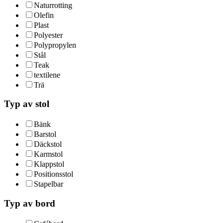
Naturrotting
Olefin
Plast
Polyester
Polypropylen
Stål
Teak
textilene
Trä
Typ av stol
Bänk
Barstol
Däckstol
Karmstol
Klappstol
Positionsstol
Stapelbar
Typ av bord