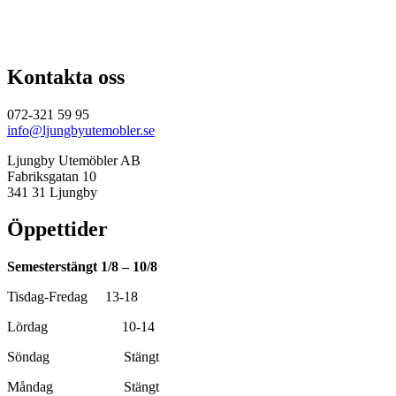
var:
är:
1
1
140,00 kr.
030,00 kr.
Kontakta oss
072-321 59 95
info@ljungbyutemobler.se
Ljungby Utemöbler AB
Fabriksgatan 10
341 31 Ljungby
Öppettider
Semesterstängt 1/8 – 10/8
Tisdag-Fredag 13-18
Lördag 10-14
Söndag Stängt
Måndag Stängt