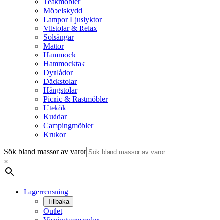
Teakmöbler
Möbelskydd
Lampor Ljuslyktor
Vilstolar & Relax
Solsängar
Mattor
Hammock
Hammocktak
Dynlådor
Däckstolar
Hängstolar
Picnic & Rastmöbler
Utekök
Kuddar
Campingmöbler
Krukor
Sök bland massor av varor
×
Lagerrensning
Tillbaka
Outlet
Visningsexemplar