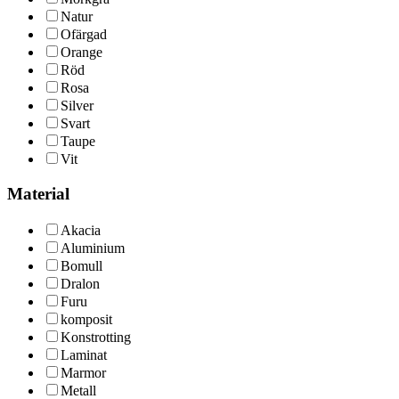
Natur
Ofärgad
Orange
Röd
Rosa
Silver
Svart
Taupe
Vit
Material
Akacia
Aluminium
Bomull
Dralon
Furu
komposit
Konstrotting
Laminat
Marmor
Metall