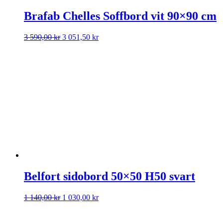
Brafab Chelles Soffbord vit 90×90 cm
Det
Det
3 590,00
kr
3 051,50
kr
ursprungliga
nuvarande
priset
priset
var:
är:
3
3
590,00 kr.
051,50 kr.
Belfort sidobord 50×50 H50 svart
Det
Det
1 140,00
kr
1 030,00
kr
ursprungliga
nuvarande
priset
priset