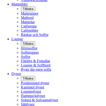
Matmöbler
Tillbaka
Matgrupper
Matbord
Matstolar
Cafégrupp
Cafémöbler
Bänkar och Soffor
Lounge
Tillbaka
Hörnsoffor
Soffgrupper
Soffor
Fåtöljer & Fotpallar
Lounge & Soffbord
Bygg din egen soffa
Dynor
Tillbaka
Positionsstol dynor
Karmstol dynor
Loungedynor
Hammockdynor
Solstol & Solvagnsdynor
Sittdynor