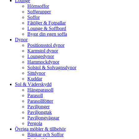
Lounge
Hörnsoffor
Soffgrupper
Soffor
Fåtöljer & Fotpallar
Lounge & Soffbord
Bygg din egen soffa
Dynor
Positionsstol dynor
Karmstol dynor
Loungedynor
Hammockdynor
Solstol & Solvagnsdynor
Sittdynor
Kuddar
Sol & Väderskydd
Hängparasoll
Parasoll
Parasollfötter
Paviljonger
Paviljongtak
Paviljongväggar
Pergola
Övriga möbler & tillbehör
Bänkar och Soffor