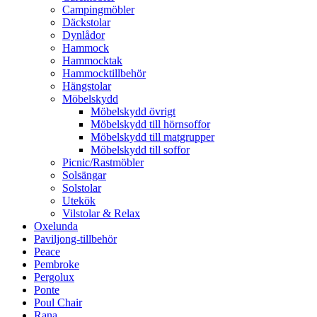
Campingmöbler
Däckstolar
Dynlådor
Hammock
Hammocktak
Hammocktillbehör
Hängstolar
Möbelskydd
Möbelskydd övrigt
Möbelskydd till hörnsoffor
Möbelskydd till matgrupper
Möbelskydd till soffor
Picnic/Rastmöbler
Solsängar
Solstolar
Utekök
Vilstolar & Relax
Oxelunda
Paviljong-tillbehör
Peace
Pembroke
Pergolux
Ponte
Poul Chair
Rana