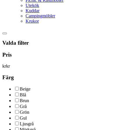
Picnic & Rastmöbler
Utekök
Kuddar
Campingmöbler
Krukor
Valda filter
Pris
kr
kr
Färg
Beige
Blå
Brun
Grå
Grön
Gul
Ljusgrå
Mörkgrå