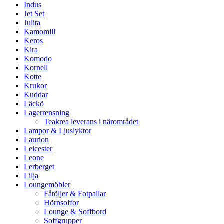
Indus
Jet Set
Julita
Kamomill
Keros
Kira
Komodo
Kornell
Kotte
Krukor
Kuddar
Läckö
Lagerrensning
Teakrea leverans i närområdet
Lampor & Ljuslyktor
Laurion
Leicester
Leone
Lerberget
Lilja
Loungemöbler
Fåtöljer & Fotpallar
Hörnsoffor
Lounge & Soffbord
Soffgrupper