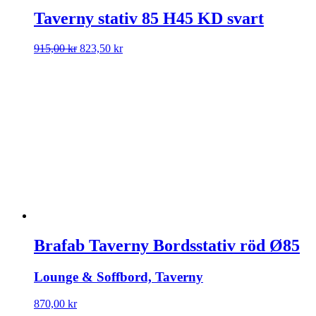
Taverny stativ 85 H45 KD svart
Det
Det
915,00
kr
823,50
kr
ursprungliga
nuvarande
priset
priset
var:
är:
915,00 kr.
823,50 kr.
Brafab Taverny Bordsstativ röd Ø85
Lounge & Soffbord, Taverny
870,00
kr