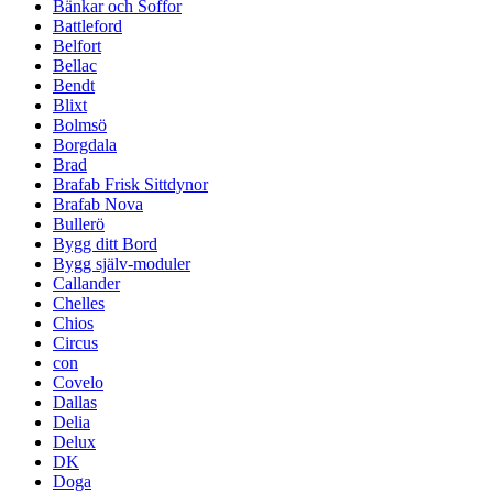
Bänkar och Soffor
Battleford
Belfort
Bellac
Bendt
Blixt
Bolmsö
Borgdala
Brad
Brafab Frisk Sittdynor
Brafab Nova
Bullerö
Bygg ditt Bord
Bygg själv-moduler
Callander
Chelles
Chios
Circus
con
Covelo
Dallas
Delia
Delux
DK
Doga