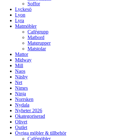
Soffor
Lyckesö
Lyon
Lyra
Matmöbler
Cafégrupp
Matbord
Matgrupper
Matstolar
Mattor
Midway
Mill
Naos
Näsby
Net
Nimes
Ninja
Norrsken
Nydala
Nyheter 2026
Okategoriserad
Olivet
Outlet
Övriga möbler & tillbehör
Cafémöbler