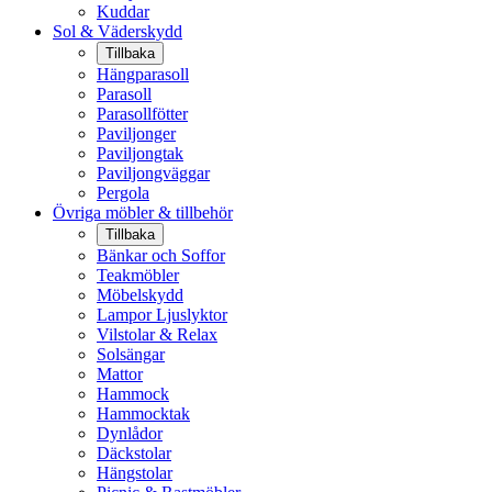
Kuddar
Sol & Väderskydd
Tillbaka
Hängparasoll
Parasoll
Parasollfötter
Paviljonger
Paviljongtak
Paviljongväggar
Pergola
Övriga möbler & tillbehör
Tillbaka
Bänkar och Soffor
Teakmöbler
Möbelskydd
Lampor Ljuslyktor
Vilstolar & Relax
Solsängar
Mattor
Hammock
Hammocktak
Dynlådor
Däckstolar
Hängstolar