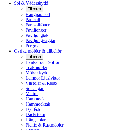
Sol & Väderskydd
Tillbaka
Hängparasoll
Parasoll
Parasollfötter
Paviljonger
Paviljongtak
Paviljongväggar
Pergola
Övriga möbler & tillbehör
Tillbaka
Bänkar och Soffor
Teakmöbler
Möbelskydd
Lampor Ljuslyktor
Vilstolar & Relax
Solsängar
Mattor
Hammock
Hammocktak
Dynlådor
Däckstolar
Hängstolar
Picnic & Rastmöbler