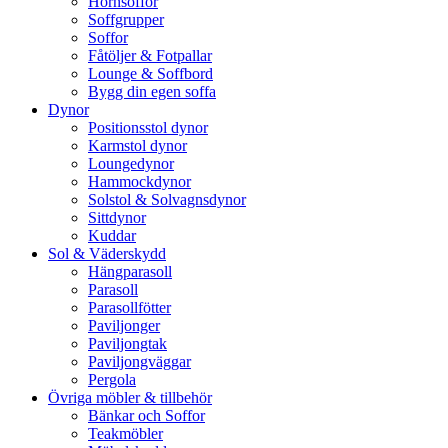
Hörnsoffor
Soffgrupper
Soffor
Fåtöljer & Fotpallar
Lounge & Soffbord
Bygg din egen soffa
Dynor
Positionsstol dynor
Karmstol dynor
Loungedynor
Hammockdynor
Solstol & Solvagnsdynor
Sittdynor
Kuddar
Sol & Väderskydd
Hängparasoll
Parasoll
Parasollfötter
Paviljonger
Paviljongtak
Paviljongväggar
Pergola
Övriga möbler & tillbehör
Bänkar och Soffor
Teakmöbler