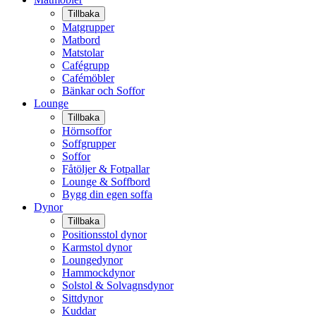
Tillbaka
Matgrupper
Matbord
Matstolar
Cafégrupp
Cafémöbler
Bänkar och Soffor
Lounge
Tillbaka
Hörnsoffor
Soffgrupper
Soffor
Fåtöljer & Fotpallar
Lounge & Soffbord
Bygg din egen soffa
Dynor
Tillbaka
Positionsstol dynor
Karmstol dynor
Loungedynor
Hammockdynor
Solstol & Solvagnsdynor
Sittdynor
Kuddar