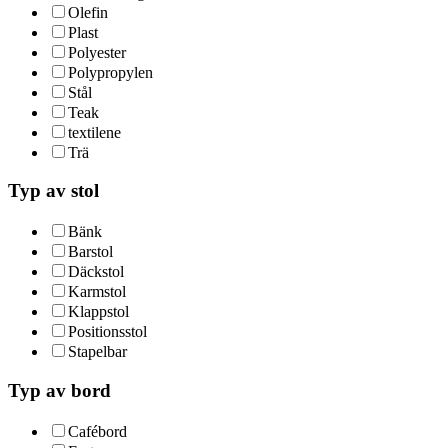
Olefin
Plast
Polyester
Polypropylen
Stål
Teak
textilene
Trä
Typ av stol
Bänk
Barstol
Däckstol
Karmstol
Klappstol
Positionsstol
Stapelbar
Typ av bord
Cafébord