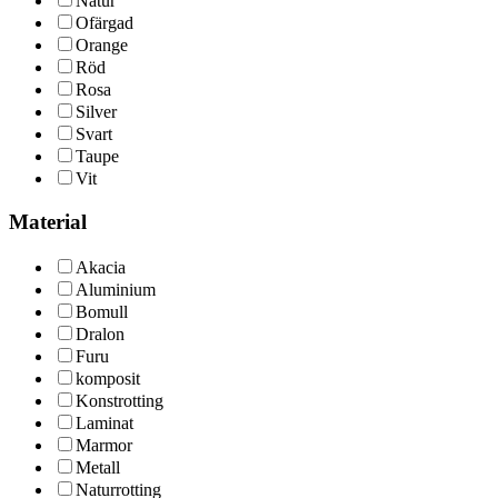
Natur
Ofärgad
Orange
Röd
Rosa
Silver
Svart
Taupe
Vit
Material
Akacia
Aluminium
Bomull
Dralon
Furu
komposit
Konstrotting
Laminat
Marmor
Metall
Naturrotting