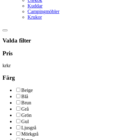
Utekök
Kuddar
Campingmöbler
Krukor
Valda filter
Pris
kr
kr
Färg
Beige
Blå
Brun
Grå
Grön
Gul
Ljusgrå
Mörkgrå