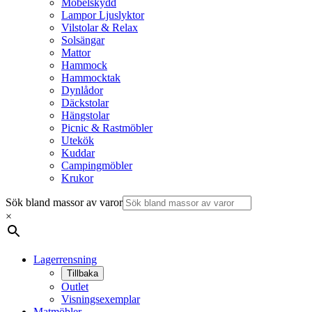
Möbelskydd
Lampor Ljuslyktor
Vilstolar & Relax
Solsängar
Mattor
Hammock
Hammocktak
Dynlådor
Däckstolar
Hängstolar
Picnic & Rastmöbler
Utekök
Kuddar
Campingmöbler
Krukor
Sök bland massor av varor
×
Lagerrensning
Tillbaka
Outlet
Visningsexemplar
Matmöbler