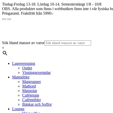
Tisdag-Fredag 13-18. Lördag 10-14. Semesterstängt 1/8 - 10/8
OBS. Alla produkter som finns i webbutiken finns inte i vår fysiska bu
Prisgaranti. Fraktfritt från 5990:-
Sök bland massor av varor
×
Lagerrensning
Outlet
Visningsexemplar
Matmöbler
Matgrupper
Matbord
Matstolar
Cafégrupp
Cafémöbler
Bänkar och Soffor
Lounge