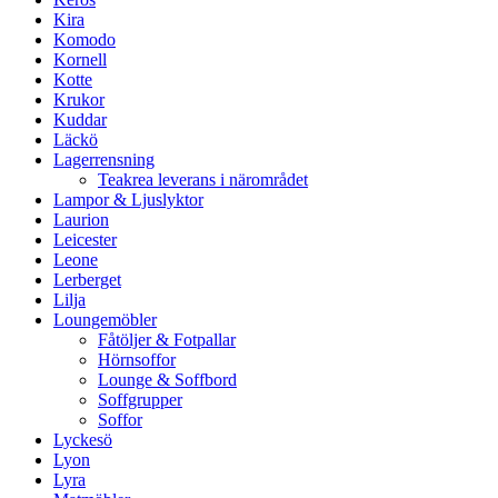
Kira
Komodo
Kornell
Kotte
Krukor
Kuddar
Läckö
Lagerrensning
Teakrea leverans i närområdet
Lampor & Ljuslyktor
Laurion
Leicester
Leone
Lerberget
Lilja
Loungemöbler
Fåtöljer & Fotpallar
Hörnsoffor
Lounge & Soffbord
Soffgrupper
Soffor
Lyckesö
Lyon
Lyra