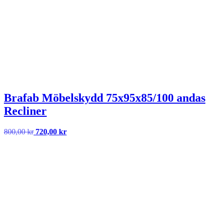
390,00 kr.
050,00 kr.
Brafab Möbelskydd 75x95x85/100 andas
Recliner
Det
Det
800,00
kr
720,00
kr
ursprungliga
nuvarande
priset
priset
var:
är:
800,00 kr.
720,00 kr.