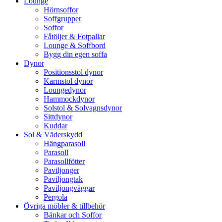
Lounge
Hörnsoffor
Soffgrupper
Soffor
Fåtöljer & Fotpallar
Lounge & Soffbord
Bygg din egen soffa
Dynor
Positionsstol dynor
Karmstol dynor
Loungedynor
Hammockdynor
Solstol & Solvagnsdynor
Sittdynor
Kuddar
Sol & Väderskydd
Hängparasoll
Parasoll
Parasollfötter
Paviljonger
Paviljongtak
Paviljongväggar
Pergola
Övriga möbler & tillbehör
Bänkar och Soffor