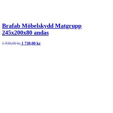
Brafab Möbelskydd Matgrupp
245x200x80 andas
Det
Det
1 930,00
kr
1 730,00
kr
ursprungliga
nuvarande
priset
priset
var:
är:
1
1
930,00 kr.
730,00 kr.