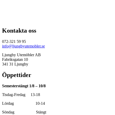
priset
priset
var:
är:
16
15
990,00 kr.
291,00 kr.
Kontakta oss
072-321 59 95
info@ljungbyutemobler.se
Ljungby Utemöbler AB
Fabriksgatan 10
341 31 Ljungby
Öppettider
Semesterstängt 1/8 – 10/8
Tisdag-Fredag 13-18
Lördag 10-14
Söndag Stängt