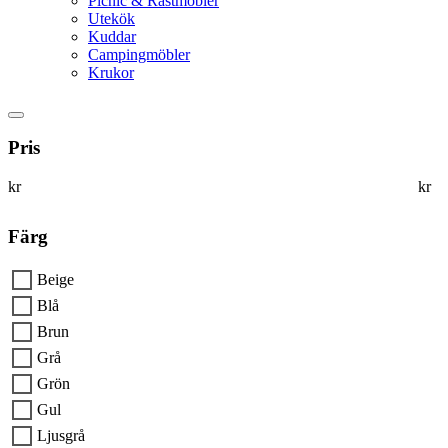
Picnic & Rastmöbler
Utekök
Kuddar
Campingmöbler
Krukor
Pris
kr
kr
Färg
Beige
Blå
Brun
Grå
Grön
Gul
Ljusgrå