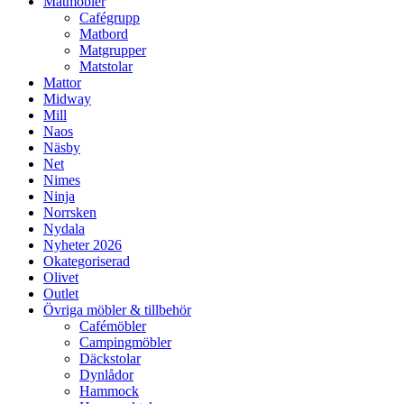
Matmöbler
Cafégrupp
Matbord
Matgrupper
Matstolar
Mattor
Midway
Mill
Naos
Näsby
Net
Nimes
Ninja
Norrsken
Nydala
Nyheter 2026
Okategoriserad
Olivet
Outlet
Övriga möbler & tillbehör
Cafémöbler
Campingmöbler
Däckstolar
Dynlådor
Hammock