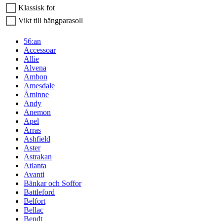
Klassisk fot
Vikt till hängparasoll
56:an
Accessoar
Allie
Alvena
Ambon
Amesdale
Åminne
Andy
Anemon
Apel
Arras
Ashfield
Aster
Astrakan
Atlanta
Avanti
Bänkar och Soffor
Battleford
Belfort
Bellac
Bendt