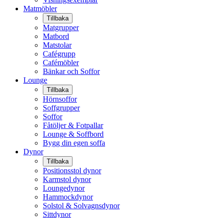
Matmöbler
Tillbaka
Matgrupper
Matbord
Matstolar
Cafégrupp
Cafémöbler
Bänkar och Soffor
Lounge
Tillbaka
Hörnsoffor
Soffgrupper
Soffor
Fåtöljer & Fotpallar
Lounge & Soffbord
Bygg din egen soffa
Dynor
Tillbaka
Positionsstol dynor
Karmstol dynor
Loungedynor
Hammockdynor
Solstol & Solvagnsdynor
Sittdynor