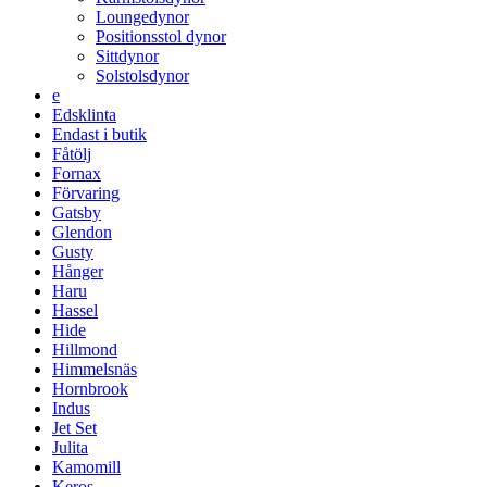
Loungedynor
Positionsstol dynor
Sittdynor
Solstolsdynor
e
Edsklinta
Endast i butik
Fåtölj
Fornax
Förvaring
Gatsby
Glendon
Gusty
Hånger
Haru
Hassel
Hide
Hillmond
Himmelsnäs
Hornbrook
Indus
Jet Set
Julita
Kamomill
Keros