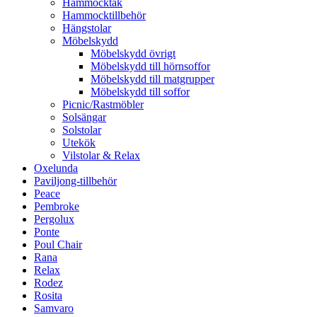
Hammocktak
Hammocktillbehör
Hängstolar
Möbelskydd
Möbelskydd övrigt
Möbelskydd till hörnsoffor
Möbelskydd till matgrupper
Möbelskydd till soffor
Picnic/Rastmöbler
Solsängar
Solstolar
Utekök
Vilstolar & Relax
Oxelunda
Paviljong-tillbehör
Peace
Pembroke
Pergolux
Ponte
Poul Chair
Rana
Relax
Rodez
Rosita
Samvaro