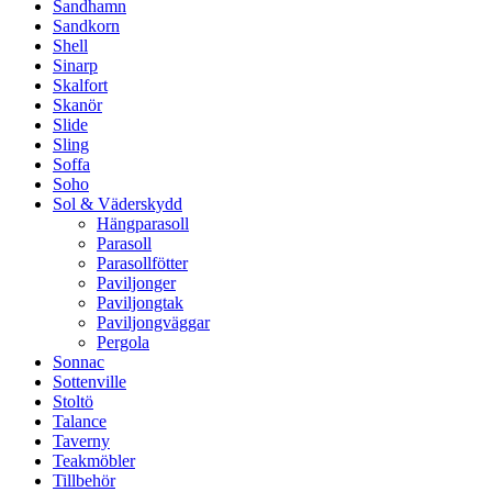
Sandhamn
Sandkorn
Shell
Sinarp
Skalfort
Skanör
Slide
Sling
Soffa
Soho
Sol & Väderskydd
Hängparasoll
Parasoll
Parasollfötter
Paviljonger
Paviljongtak
Paviljongväggar
Pergola
Sonnac
Sottenville
Stoltö
Talance
Taverny
Teakmöbler
Tillbehör