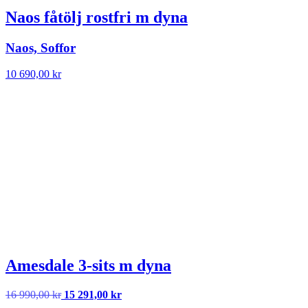
Naos fåtölj rostfri m dyna
Naos, Soffor
10 690,00
kr
Amesdale 3-sits m dyna
Det
Det
16 990,00
kr
15 291,00
kr
ursprungliga
nuvarande