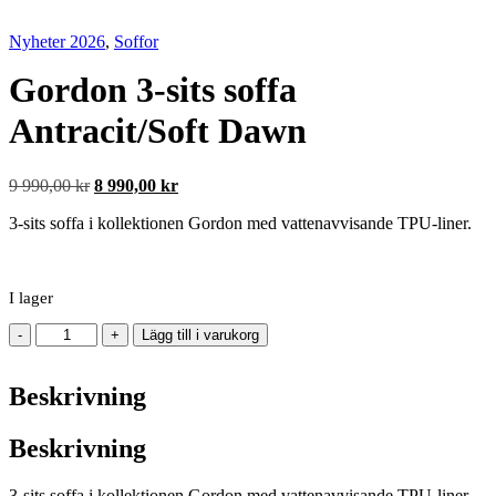
Nyheter 2026
,
Soffor
Gordon 3-sits soffa
Antracit/Soft Dawn
Det
Det
9 990,00
kr
8 990,00
kr
ursprungliga
nuvarande
3-sits soffa i kollektionen Gordon med vattenavvisande TPU-liner.
priset
priset
var:
är:
9
8
990,00 kr.
990,00 kr.
I lager
Gordon
-
+
Lägg till i varukorg
3-
sits
Beskrivning
soffa
Antracit/Soft
Dawn
Beskrivning
mängd
3-sits soffa i kollektionen Gordon med vattenavvisande TPU-liner.