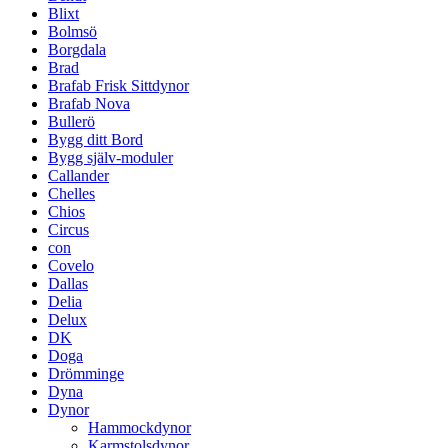
Blixt
Bolmsö
Borgdala
Brad
Brafab Frisk Sittdynor
Brafab Nova
Bullerö
Bygg ditt Bord
Bygg själv-moduler
Callander
Chelles
Chios
Circus
con
Covelo
Dallas
Delia
Delux
DK
Doga
Drömminge
Dyna
Dynor
Hammockdynor
Karmstolsdynor