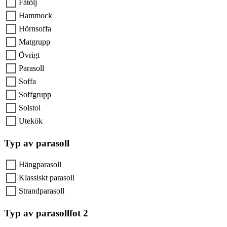
Fåtölj
Hammock
Hörnsoffa
Matgrupp
Övrigt
Parasoll
Soffa
Soffgrupp
Solstol
Utekök
Typ av parasoll
Hängparasoll
Klassiskt parasoll
Strandparasoll
Typ av parasollfot 2