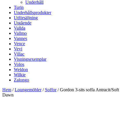
Underhåll
Turin
Underhållsprodukter
Utförsäljning
Utgående
Vallda
Vallmo
Vannes
Vence
Vevi
Villac
Visningsexemplar
Volos
Weldon
Wilkie
Zalongo
Hem
/
Loungemöbler
/
Soffor
/ Gordon 3-sits soffa Antracit/Soft
Dawn