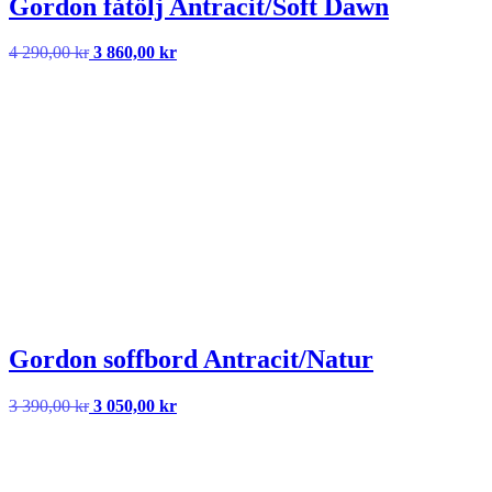
Gordon fåtölj Antracit/Soft Dawn
Det
Det
4 290,00
kr
3 860,00
kr
ursprungliga
nuvarande
priset
priset
var:
är:
4
3
290,00 kr.
860,00 kr.
Gordon soffbord Antracit/Natur
Det
Det
3 390,00
kr
3 050,00
kr
ursprungliga
nuvarande
priset
priset
var:
är:
3
3