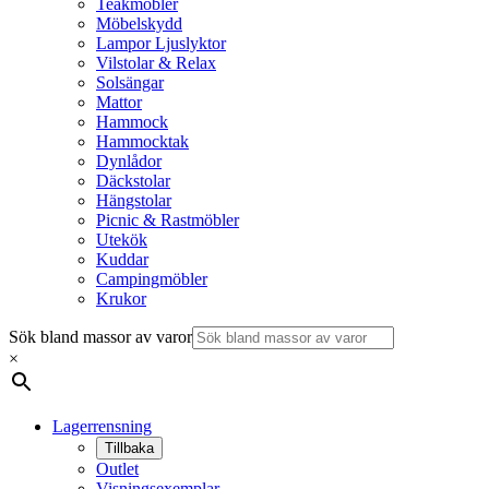
Teakmöbler
Möbelskydd
Lampor Ljuslyktor
Vilstolar & Relax
Solsängar
Mattor
Hammock
Hammocktak
Dynlådor
Däckstolar
Hängstolar
Picnic & Rastmöbler
Utekök
Kuddar
Campingmöbler
Krukor
Sök bland massor av varor
×
Lagerrensning
Tillbaka
Outlet
Visningsexemplar