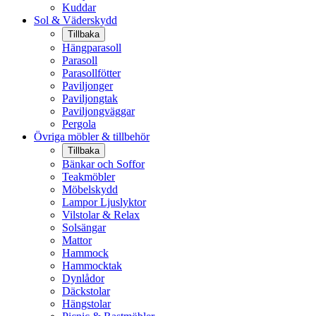
Kuddar
Sol & Väderskydd
Tillbaka
Hängparasoll
Parasoll
Parasollfötter
Paviljonger
Paviljongtak
Paviljongväggar
Pergola
Övriga möbler & tillbehör
Tillbaka
Bänkar och Soffor
Teakmöbler
Möbelskydd
Lampor Ljuslyktor
Vilstolar & Relax
Solsängar
Mattor
Hammock
Hammocktak
Dynlådor
Däckstolar
Hängstolar