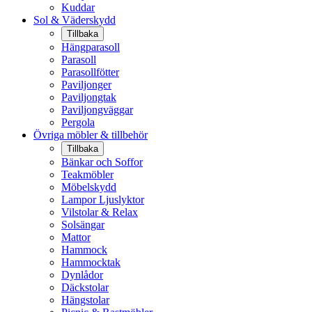
Kuddar
Sol & Väderskydd
Tillbaka
Hängparasoll
Parasoll
Parasollfötter
Paviljonger
Paviljongtak
Paviljongväggar
Pergola
Övriga möbler & tillbehör
Tillbaka
Bänkar och Soffor
Teakmöbler
Möbelskydd
Lampor Ljuslyktor
Vilstolar & Relax
Solsängar
Mattor
Hammock
Hammocktak
Dynlådor
Däckstolar
Hängstolar