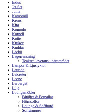
Indus
Jet Set
Julita
Kamomill
Keros
Kira
Komodo
Kornell
Kotte
Krukor
Kuddar
Läckö
Lagerrensning
Teakrea leverans i närområdet
Lampor & Ljuslyktor
Laurion
Leicester
Leone
Lerberget
Lilja
Loungemöbler
Fåtöljer & Fotpallar
Hörnsoffor
Lounge & Soffbord
Soffgrupper