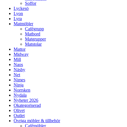
Soffor
Lyckesö
Lyon
Lyra
Matmöbler
Cafégrupp
Matbord
Matgrupper
Matstolar
Mattor
Midway
Mill
Naos
Näsby
Net
Nimes
Ninja
Norrsken
Nydala
Nyheter 2026
Okategoriserad
Olivet
Outlet
Övriga möbler & tillbehör
Cafémöbler