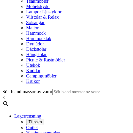
Teakmöbler
Möbelskydd
Lampor Ljuslyktor
Vilstolar & Relax
Solsängar
Mattor
Hammock
Hammocktak
Dynlådor
Däckstolar
Hängstolar
Picnic & Rastmöbler
Utekök
Kuddar
Campingmöbler
Krukor
Sök bland massor av varor
×
Lagerrensning
Tillbaka
Outlet
Visningsexemplar