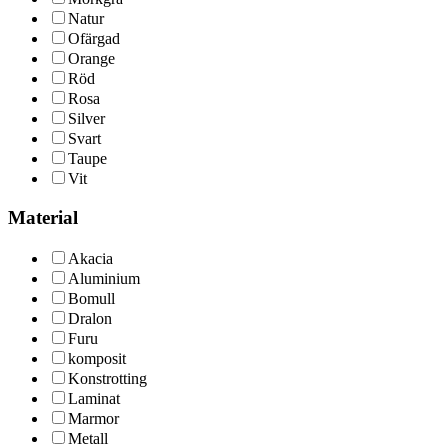
Natur
Ofärgad
Orange
Röd
Rosa
Silver
Svart
Taupe
Vit
Material
Akacia
Aluminium
Bomull
Dralon
Furu
komposit
Konstrotting
Laminat
Marmor
Metall