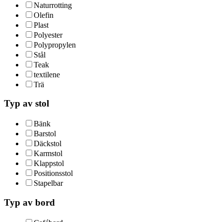
Naturrotting
Olefin
Plast
Polyester
Polypropylen
Stål
Teak
textilene
Trä
Typ av stol
Bänk
Barstol
Däckstol
Karmstol
Klappstol
Positionsstol
Stapelbar
Typ av bord