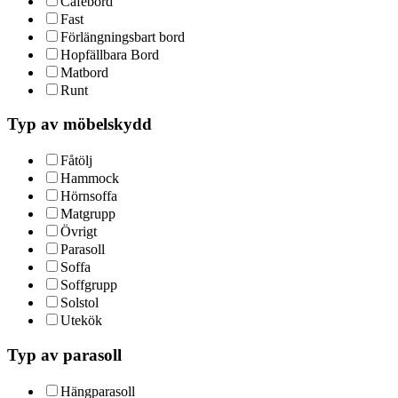
Cafébord
Fast
Förlängningsbart bord
Hopfällbara Bord
Matbord
Runt
Typ av möbelskydd
Fåtölj
Hammock
Hörnsoffa
Matgrupp
Övrigt
Parasoll
Soffa
Soffgrupp
Solstol
Utekök
Typ av parasoll
Hängparasoll