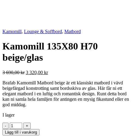
Kamomill
,
Lounge & Soffbord
,
Matbord
Kamomill 135X80 H70
beige/glas
Det
Det
3 690,00
kr
3 320,00
kr
ursprungliga
nuvarande
Brafab Kamomill Matbord beige är ett klassiskt matbord i vävd
priset
priset
beigefärgad konstrotting samt bordsskiva av glas. Här får ni ett
var:
är:
elegant matbord i en luftig och romantisk design. Runt detta bord
3
3
kan ni samla hela familjen för antingen en mysig fikastund eller en
690,00 kr.
320,00 kr.
god middag.
I lager
Kamomill
-
+
135X80
Lägg till i varukorg
H70