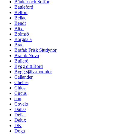
Bänkar och Soffor
Battleford
Belfort
Bellac
Bendt
Blixt
Bolmsö
Borgdala
Brad
Brafab Frisk Sittdynor
Brafab Nova
Bullerö
Bygg ditt Bord
Bygg själv-moduler
Callander
Chelles
Chios
Circus
con
Covelo
Dallas
Delia
Delux
DK
Doga