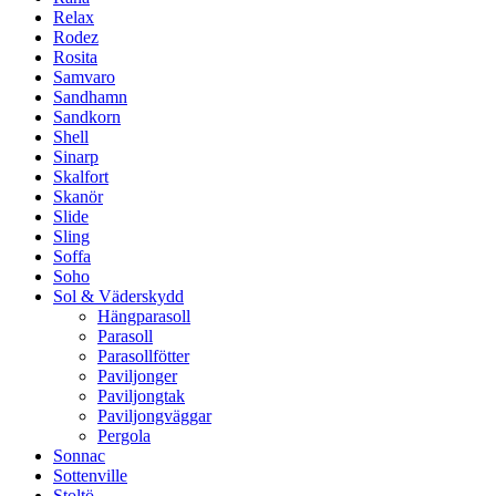
Relax
Rodez
Rosita
Samvaro
Sandhamn
Sandkorn
Shell
Sinarp
Skalfort
Skanör
Slide
Sling
Soffa
Soho
Sol & Väderskydd
Hängparasoll
Parasoll
Parasollfötter
Paviljonger
Paviljongtak
Paviljongväggar
Pergola
Sonnac
Sottenville
Stoltö