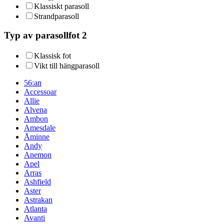
Klassiskt parasoll
Strandparasoll
Typ av parasollfot 2
Klassisk fot
Vikt till hängparasoll
56:an
Accessoar
Allie
Alvena
Ambon
Amesdale
Åminne
Andy
Anemon
Apel
Arras
Ashfield
Aster
Astrakan
Atlanta
Avanti