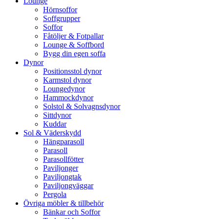
Lounge
Hörnsoffor
Soffgrupper
Soffor
Fåtöljer & Fotpallar
Lounge & Soffbord
Bygg din egen soffa
Dynor
Positionsstol dynor
Karmstol dynor
Loungedynor
Hammockdynor
Solstol & Solvagnsdynor
Sittdynor
Kuddar
Sol & Väderskydd
Hängparasoll
Parasoll
Parasollfötter
Paviljonger
Paviljongtak
Paviljongväggar
Pergola
Övriga möbler & tillbehör
Bänkar och Soffor