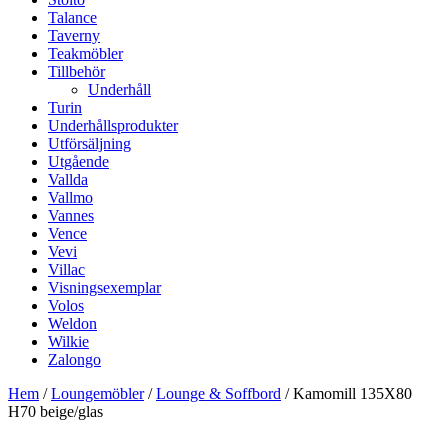
Talance
Taverny
Teakmöbler
Tillbehör
Underhåll
Turin
Underhållsprodukter
Utförsäljning
Utgående
Vallda
Vallmo
Vannes
Vence
Vevi
Villac
Visningsexemplar
Volos
Weldon
Wilkie
Zalongo
Hem
/
Loungemöbler
/
Lounge & Soffbord
/ Kamomill 135X80
H70 beige/glas