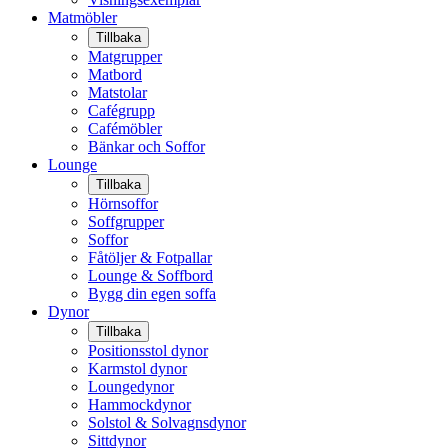
Matmöbler
Tillbaka
Matgrupper
Matbord
Matstolar
Cafégrupp
Cafémöbler
Bänkar och Soffor
Lounge
Tillbaka
Hörnsoffor
Soffgrupper
Soffor
Fåtöljer & Fotpallar
Lounge & Soffbord
Bygg din egen soffa
Dynor
Tillbaka
Positionsstol dynor
Karmstol dynor
Loungedynor
Hammockdynor
Solstol & Solvagnsdynor
Sittdynor