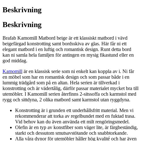
beige/glas
Beskrivning
mängd
Beskrivning
Brafab Kamomill Matbord beige är ett klassiskt matbord i vävd
beigefärgad konstrotting samt bordsskiva av glas. Här får ni ett
elegant matbord i en luftig och romantisk design. Runt detta bord
kan ni samla hela familjen för antingen en mysig fikastund eller en
god middag.
Kamomill
är en klassisk serie som ni enkelt kan koppla av i. Ni får
en möbel som har en romantisk design och som passar både i en
lummig trädgård som på en altan. Hela serien är tillverkad i
konstrotting och är vädertålig, därför passar materialet mycket bra till
utemöbler. I Kamomill serien återfinns 2-sitssoffa och karmstol med
rygg och sittdyna, 2 olika matbord samt karmstol utan ryggdyna.
Konstrotting är i grunden ett underhållsfritt material. Men vi
rekommenderar att torka av regelbundet med en fuktad trasa.
Vid behov kan du även använda ett milt rengöringsmedel.
Olefin är en typ av konstfiber som väger lite, är färgbeständig,
starkt och dessutom smutsavstötande och snabbtorkande.
Alla våra dynor för utemöbler håller hög kvalité och har även