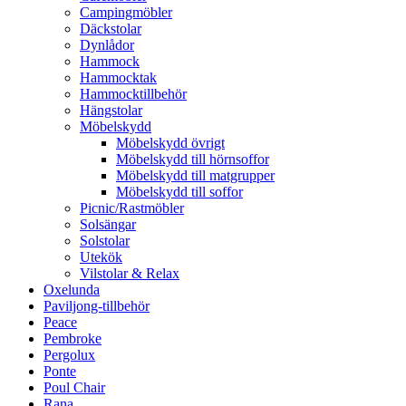
Campingmöbler
Däckstolar
Dynlådor
Hammock
Hammocktak
Hammocktillbehör
Hängstolar
Möbelskydd
Möbelskydd övrigt
Möbelskydd till hörnsoffor
Möbelskydd till matgrupper
Möbelskydd till soffor
Picnic/Rastmöbler
Solsängar
Solstolar
Utekök
Vilstolar & Relax
Oxelunda
Paviljong-tillbehör
Peace
Pembroke
Pergolux
Ponte
Poul Chair
Rana