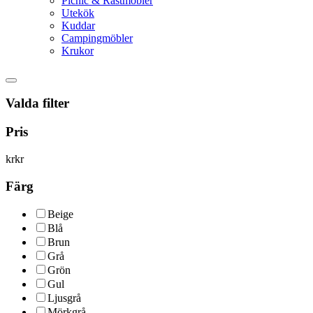
Picnic & Rastmöbler
Utekök
Kuddar
Campingmöbler
Krukor
Valda filter
Pris
kr
kr
Färg
Beige
Blå
Brun
Grå
Grön
Gul
Ljusgrå
Mörkgrå