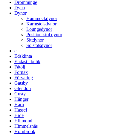
Drömminge
Dyna
Dynor
Hammockdynor
Karmstolsdynor
Loungedynor
Positionsstol dynor
Sittdynor
Solstolsdynor
e
Edsklinta
Endast i butik
Fåtölj
Fornax
Förvaring
Gatsby
Glendon
Gusty
Hånger
Haru
Hassel
Hide
Hillmond
Himmelsnäs
Hornbrook