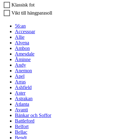
Klassisk fot
Vikt till hängparasoll
56:an
Accessoar
Allie
Alvena
Ambon
Amesdale
Åminne
Andy
Anemon
Apel
Arras
Ashfield
Aster
Astrakan
Atlanta
Avanti
Bänkar och Soffor
Battleford
Belfort
Bellac
Bendt