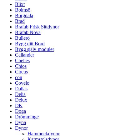
Blixt
Bolmsö
Borgdala
Brad
Brafab Frisk Sittdynor
Brafab Nova
Bullerö
Bygg ditt Bord
Bygg själv-moduler
Callander
Chelles
Chios
Circus
con
Covelo
Dallas
Delia
Delux
DK
Doga
Drömminge
Dyna
Dynor
Hammockdynor
Karmstolsdynor