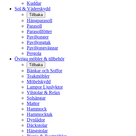
Kuddar
Sol & Väderskydd
Tillbaka
Hängparasoll
Parasoll
Parasollfötter
Paviljonger
Paviljongtak
Paviljongväggar
Pergola
Övriga möbler & tillbehör
Tillbaka
Bänkar och Soffor
Teakmöbler
Möbelskydd
Lampor Ljuslyktor
Vilstolar & Relax
Solsängar
Mattor
Hammock
Hammocktak
Dynlådor
Däckstolar
Hängstolar