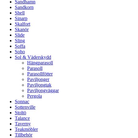
Sandhamn
Sandkorn
Shell
Sinarp
Skalfort
Skanör
Slide
Sling
Soffa
Soho
Sol & Väderskydd
Hängparasoll
Parasoll
Parasollfötter
Paviljonger
Paviljongtak
Paviljongväggar
Pergola
Sonnac
Sottenville
Stoltö
Talance
Taverny
Teakmöbler
Tillbehör