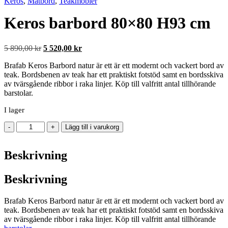
Keros
,
Matbord
,
Teakmöbler
Keros barbord 80×80 H93 cm
Det
Det
5 890,00
kr
5 520,00
kr
ursprungliga
nuvarande
Brafab Keros Barbord natur är ett är ett modernt och vackert bord av
priset
priset
teak. Bordsbenen av teak har ett praktiskt fotstöd samt en bordsskiva
var:
är:
av tvärsgående ribbor i raka linjer. Köp till valfritt antal tillhörande
5
5
barstolar.
890,00 kr.
520,00 kr.
I lager
Keros
-
+
Lägg till i varukorg
barbord
80x80
Beskrivning
H93
cm
mängd
Beskrivning
Brafab Keros Barbord natur är ett är ett modernt och vackert bord av
teak. Bordsbenen av teak har ett praktiskt fotstöd samt en bordsskiva
av tvärsgående ribbor i raka linjer. Köp till valfritt antal tillhörande