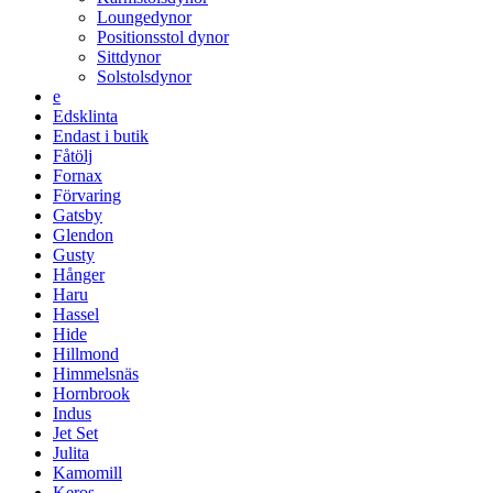
Loungedynor
Positionsstol dynor
Sittdynor
Solstolsdynor
e
Edsklinta
Endast i butik
Fåtölj
Fornax
Förvaring
Gatsby
Glendon
Gusty
Hånger
Haru
Hassel
Hide
Hillmond
Himmelsnäs
Hornbrook
Indus
Jet Set
Julita
Kamomill
Keros