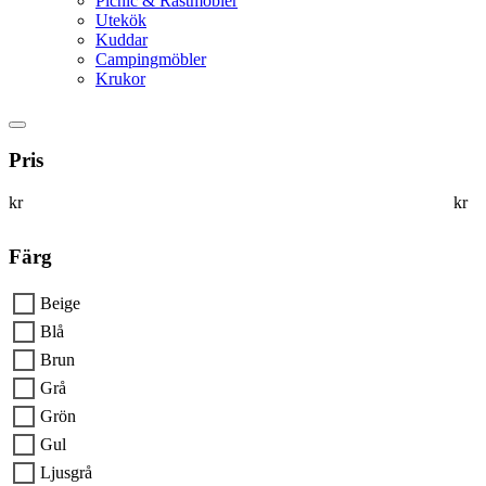
Picnic & Rastmöbler
Utekök
Kuddar
Campingmöbler
Krukor
Pris
kr
kr
Färg
Beige
Blå
Brun
Grå
Grön
Gul
Ljusgrå