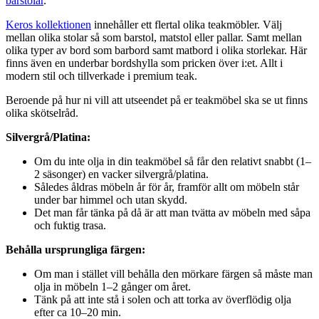
barstolar
.
Keros kollektionen
innehåller ett flertal olika teakmöbler. Välj
mellan olika stolar så som barstol, matstol eller pallar. Samt mellan
olika typer av bord som barbord samt matbord i olika storlekar. Här
finns även en underbar bordshylla som pricken över i:et. Allt i
modern stil och tillverkade i premium teak.
Beroende på hur ni vill att utseendet på er teakmöbel ska se ut finns
olika skötselråd.
Silvergrå/Platina:
Om du inte olja in din teakmöbel så får den relativt snabbt (1–
2 säsonger) en vacker silvergrå/platina.
Således åldras möbeln år för år, framför allt om möbeln står
under bar himmel och utan skydd.
Det man får tänka på då är att man tvätta av möbeln med såpa
och fuktig trasa.
Behålla ursprungliga färgen:
Om man i stället vill behålla den mörkare färgen så måste man
olja in möbeln 1–2 gånger om året.
Tänk på att inte stå i solen och att torka av överflödig olja
efter ca 10–20 min.