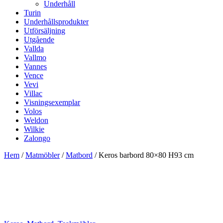
Underhåll
Turin
Underhållsprodukter
Utförsäljning
Utgående
Vallda
Vallmo
Vannes
Vence
Vevi
Villac
Visningsexemplar
Volos
Weldon
Wilkie
Zalongo
Hem
/
Matmöbler
/
Matbord
/ Keros barbord 80×80 H93 cm