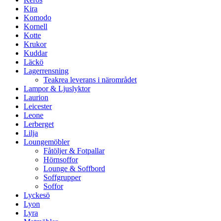
Kira
Komodo
Kornell
Kotte
Krukor
Kuddar
Läckö
Lagerrensning
Teakrea leverans i närområdet
Lampor & Ljuslyktor
Laurion
Leicester
Leone
Lerberget
Lilja
Loungemöbler
Fåtöljer & Fotpallar
Hörnsoffor
Lounge & Soffbord
Soffgrupper
Soffor
Lyckesö
Lyon
Lyra