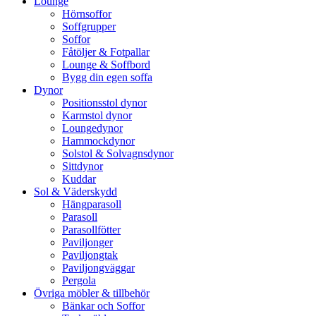
Lounge
Hörnsoffor
Soffgrupper
Soffor
Fåtöljer & Fotpallar
Lounge & Soffbord
Bygg din egen soffa
Dynor
Positionsstol dynor
Karmstol dynor
Loungedynor
Hammockdynor
Solstol & Solvagnsdynor
Sittdynor
Kuddar
Sol & Väderskydd
Hängparasoll
Parasoll
Parasollfötter
Paviljonger
Paviljongtak
Paviljongväggar
Pergola
Övriga möbler & tillbehör
Bänkar och Soffor