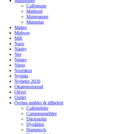
Matmöbler
Cafégrupp
Matbord
Matgrupper
Matstolar
Mattor
Midway
Mill
Naos
Näsby
Net
Nimes
Ninja
Norrsken
Nydala
Nyheter 2026
Okategoriserad
Olivet
Outlet
Övriga möbler & tillbehör
Cafémöbler
Campingmöbler
Däckstolar
Dynlådor
Hammock