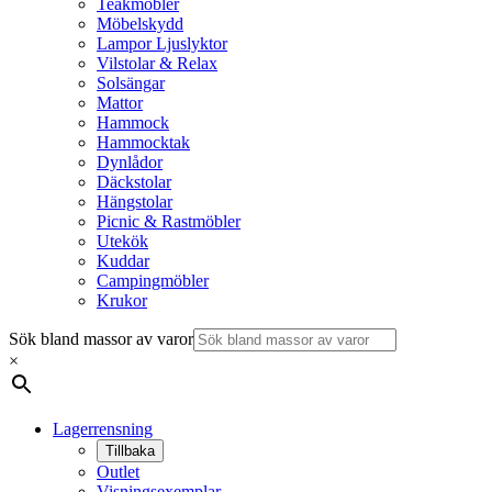
Teakmöbler
Möbelskydd
Lampor Ljuslyktor
Vilstolar & Relax
Solsängar
Mattor
Hammock
Hammocktak
Dynlådor
Däckstolar
Hängstolar
Picnic & Rastmöbler
Utekök
Kuddar
Campingmöbler
Krukor
Sök bland massor av varor
×
Lagerrensning
Tillbaka
Outlet
Visningsexemplar