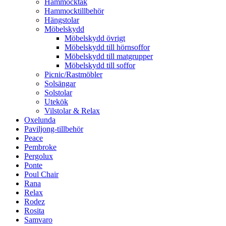
Hammocktak
Hammocktillbehör
Hängstolar
Möbelskydd
Möbelskydd övrigt
Möbelskydd till hörnsoffor
Möbelskydd till matgrupper
Möbelskydd till soffor
Picnic/Rastmöbler
Solsängar
Solstolar
Utekök
Vilstolar & Relax
Oxelunda
Paviljong-tillbehör
Peace
Pembroke
Pergolux
Ponte
Poul Chair
Rana
Relax
Rodez
Rosita
Samvaro