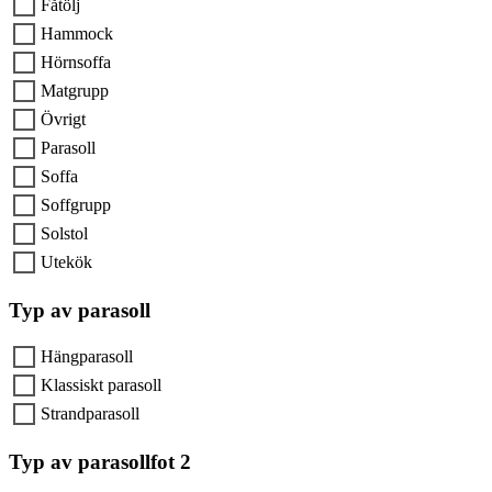
Fåtölj
Hammock
Hörnsoffa
Matgrupp
Övrigt
Parasoll
Soffa
Soffgrupp
Solstol
Utekök
Typ av parasoll
Hängparasoll
Klassiskt parasoll
Strandparasoll
Typ av parasollfot 2