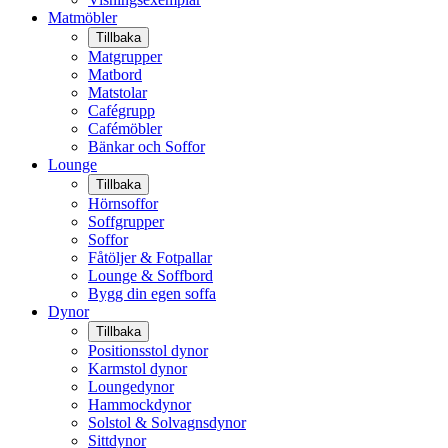
Matmöbler
Tillbaka
Matgrupper
Matbord
Matstolar
Cafégrupp
Cafémöbler
Bänkar och Soffor
Lounge
Tillbaka
Hörnsoffor
Soffgrupper
Soffor
Fåtöljer & Fotpallar
Lounge & Soffbord
Bygg din egen soffa
Dynor
Tillbaka
Positionsstol dynor
Karmstol dynor
Loungedynor
Hammockdynor
Solstol & Solvagnsdynor
Sittdynor