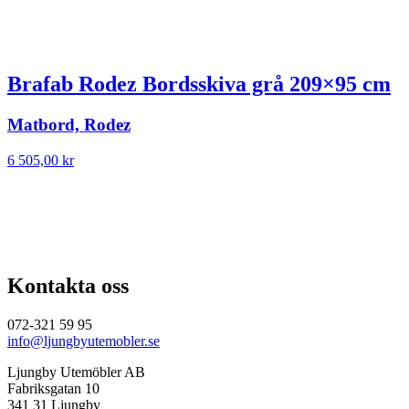
Brafab Rodez Bordsskiva grå 209×95 cm
Matbord, Rodez
6 505,00
kr
Kontakta oss
072-321 59 95
info@ljungbyutemobler.se
Ljungby Utemöbler AB
Fabriksgatan 10
341 31 Ljungby