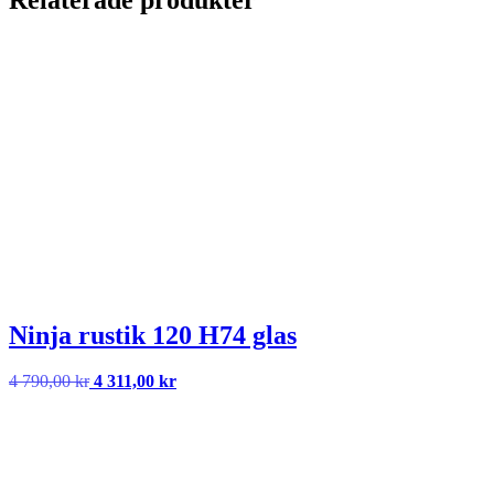
Ninja rustik 120 H74 glas
Det
Det
4 790,00
kr
4 311,00
kr
ursprungliga
nuvarande
priset
priset
var:
är:
4
4
790,00 kr.
311,00 kr.