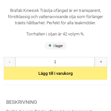
ursprungliga
Det
priset
nuvarande
Brafab Kinesisk Träolja ofärgad är en transparent,
var:
priset
förstklassig och vattenavvisande olja som förlänger
610,00 kr.
är:
träets hållbarhet. Perfekt för alla teakmöbler.
549,00 kr.
Torrhalten i oljan är 42 volym-%.
I lager
Kinesisk
-
+
träolja
2,5
liter
Lägg till i varukorg
mängd
BESKRIVNING