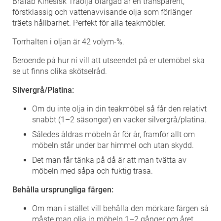
Brafab Kinesisk Träolja ofärgad är en transparent,
förstklassig och vattenavvisande olja som förlänger
träets hållbarhet. Perfekt för alla teakmöbler.
Torrhalten i oljan är 42 volym-%.
Beroende på hur ni vill att utseendet på er utemöbel ska
se ut finns olika skötselråd.
Silvergrå/Platina:
Om du inte olja in din teakmöbel så får den relativt
snabbt (1–2 säsonger) en vacker silvergrå/platina.
Således åldras möbeln år för år, framför allt om
möbeln står under bar himmel och utan skydd.
Det man får tänka på då är att man tvätta av
möbeln med såpa och fuktig trasa.
Behålla ursprungliga färgen:
Om man i stället vill behålla den mörkare färgen så
måste man olja in möbeln 1–2 gånger om året.