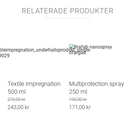
RELATERADE PRODUKTER
Textile Impregnation
Multiprotection spray
500 ml
250 ml
270,00
kr
190,00
kr
Det
Det
243,00
kr
171,00
kr
ursprungliga
Det
ursprungliga
Det
priset
nuvarande
priset
nuvarande
var:
priset
var:
priset