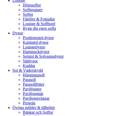
Lounge
Hörnsoffor
Soffgrupper
Soffor
Fåtöljer & Fotpallar
Lounge & Soffbord
Bygg din egen soffa
Dynor
Positionsstol dynor
Karmstol dynor
Loungedynor
Hammockdynor
Solstol & Solvagnsdynor
Sittdynor
Kuddar
Sol & Väderskydd
Hängparasoll
Parasoll
Parasollfötter
Paviljonger
Paviljongtak
Paviljongväggar
Pergola
Övriga möbler & tillbehör
Bänkar och Soffor