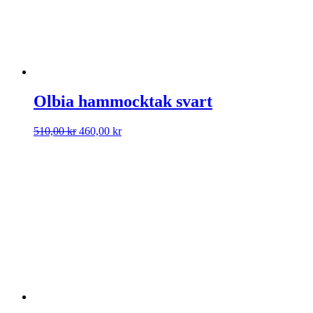
Olbia hammocktak svart
Det
Det
510,00
kr
460,00
kr
ursprungliga
nuvarande
priset
priset
var:
är:
510,00 kr.
460,00 kr.