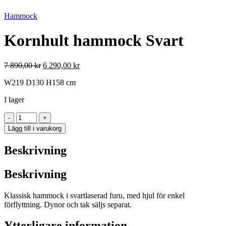
Hammock
Kornhult hammock Svart
Det
Det
7 890,00
kr
6 290,00
kr
ursprungliga
nuvarande
W219 D130 H158 cm
priset
priset
var:
är:
I lager
7
6
890,00 kr.
290,00 kr.
Kornhult
-
+
hammock
Lägg till i varukorg
Svart
mängd
Beskrivning
Beskrivning
Klassisk hammock i svartlaserad furu, med hjul för enkel
förflyttning. Dynor och tak säljs separat.
Ytterligare information