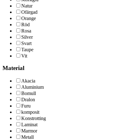
Natur
Ofärgad
Orange
Röd
Rosa
Silver
Svart
Taupe
Vit
Material
Akacia
Aluminium
Bomull
Dralon
Furu
komposit
Konstrotting
Laminat
Marmor
Metall