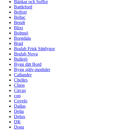
Bänkar och Soffor
Battleford
Belfort
Bellac
Bendt
Blixt
Bolmsö
Borgdala
Brad
Brafab Frisk Sittdynor
Brafab Nova
Bullerö
Bygg ditt Bord
Bygg själv-moduler
Callander
Chelles
Chios
Circus
con
Covelo
Dallas
Delia
Delux
DK
Doga