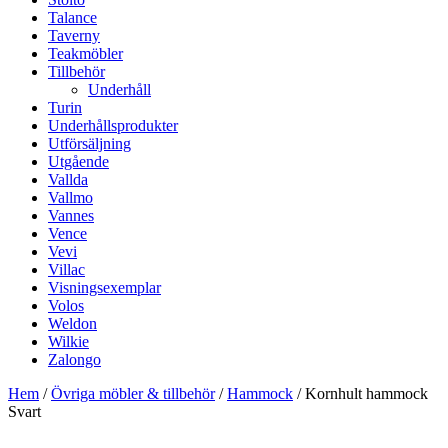
Talance
Taverny
Teakmöbler
Tillbehör
Underhåll
Turin
Underhållsprodukter
Utförsäljning
Utgående
Vallda
Vallmo
Vannes
Vence
Vevi
Villac
Visningsexemplar
Volos
Weldon
Wilkie
Zalongo
Hem
/
Övriga möbler & tillbehör
/
Hammock
/ Kornhult hammock
Svart