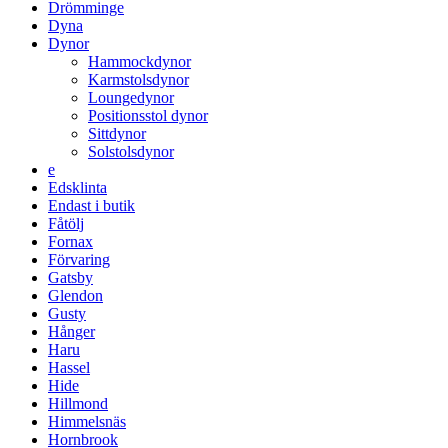
Drömminge
Dyna
Dynor
Hammockdynor
Karmstolsdynor
Loungedynor
Positionsstol dynor
Sittdynor
Solstolsdynor
e
Edsklinta
Endast i butik
Fåtölj
Fornax
Förvaring
Gatsby
Glendon
Gusty
Hånger
Haru
Hassel
Hide
Hillmond
Himmelsnäs
Hornbrook