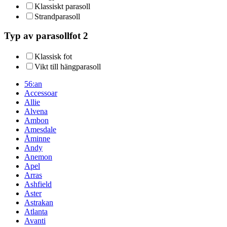
Klassiskt parasoll
Strandparasoll
Typ av parasollfot 2
Klassisk fot
Vikt till hängparasoll
56:an
Accessoar
Allie
Alvena
Ambon
Amesdale
Åminne
Andy
Anemon
Apel
Arras
Ashfield
Aster
Astrakan
Atlanta
Avanti