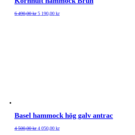
Kornhult hammock Brun
Det
Det
6 490,00
kr
5 190,00
kr
ursprungliga
nuvarande
priset
priset
var:
är:
6
5
490,00 kr.
190,00 kr.
Basel hammock hög galv antrac
Det
Det
4 500,00
kr
4 050,00
kr
ursprungliga
nuvarande