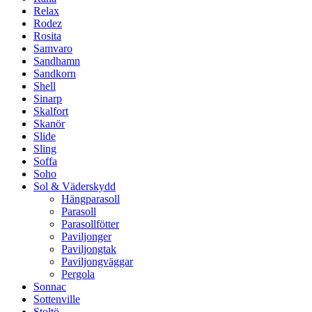
Relax
Rodez
Rosita
Samvaro
Sandhamn
Sandkorn
Shell
Sinarp
Skalfort
Skanör
Slide
Sling
Soffa
Soho
Sol & Väderskydd
Hängparasoll
Parasoll
Parasollfötter
Paviljonger
Paviljongtak
Paviljongväggar
Pergola
Sonnac
Sottenville
Stoltö