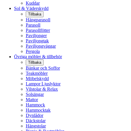
Kuddar
Sol & Väderskydd
Tillbaka
Hängparasoll
Parasoll
Parasollfötter
Paviljonger
Paviljongtak
Paviljongväggar
Pergola
Övriga möbler & tillbehör
Tillbaka
Bänkar och Soffor
Teakmöbler
Möbelskydd
Lampor Ljuslyktor
Vilstolar & Relax
Solsängar
Mattor
Hammock
Hammocktak
Dynlådor
Däckstolar
Hängstolar