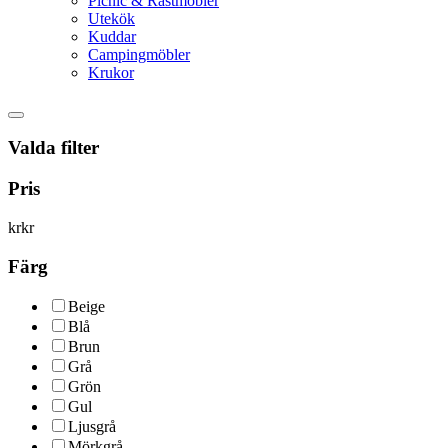
Picnic & Rastmöbler
Utekök
Kuddar
Campingmöbler
Krukor
Valda filter
Pris
kr
kr
Färg
Beige
Blå
Brun
Grå
Grön
Gul
Ljusgrå
Mörkgrå