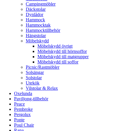
Campingmöbler
Däckstolar
Dynlådor
Hammock
Hammocktak
Hammocktillbehör
Hängstolar
Möbelskydd
Möbelskydd övrigt
Möbelskydd till hörnsoffor
Möbelskydd till matgrupper
Möbelskydd till soffor
Picnic/Rastmöbler
Solsängar
Solstolar
Utekök
Vilstolar & Relax
Oxelunda
Paviljong-tillbehör
Peace
Pembroke
Pergolux
Ponte
Poul Chair
Rana