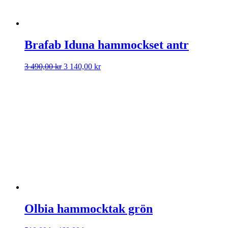
Brafab Iduna hammockset antr
Det
Det
3 490,00
kr
3 140,00
kr
ursprungliga
nuvarande
priset
priset
var:
är:
3
3
490,00 kr.
140,00 kr.
Olbia hammocktak grön