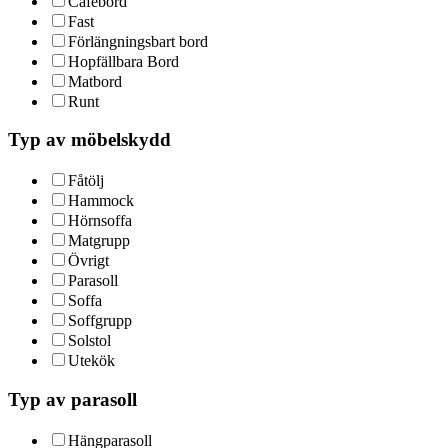
Cafébord
Fast
Förlängningsbart bord
Hopfällbara Bord
Matbord
Runt
Typ av möbelskydd
Fåtölj
Hammock
Hörnsoffa
Matgrupp
Övrigt
Parasoll
Soffa
Soffgrupp
Solstol
Utekök
Typ av parasoll
Hängparasoll