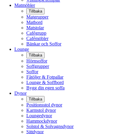
Matmöbler
Tillbaka
Matgrupper
Matbord
Matstolar
Cafégrupp
Cafémöbler
Bänkar och Soffor
Lounge
Tillbaka
Hörnsoffor
Soffgrupper
Soffor
Fåtöljer & Fotpallar
Lounge & Soffbord
Bygg din egen soffa
Dynor
Tillbaka
Positionsstol dynor
Karmstol dynor
Loungedynor
Hammockdynor
Solstol & Solvagnsdynor
Sittdynor