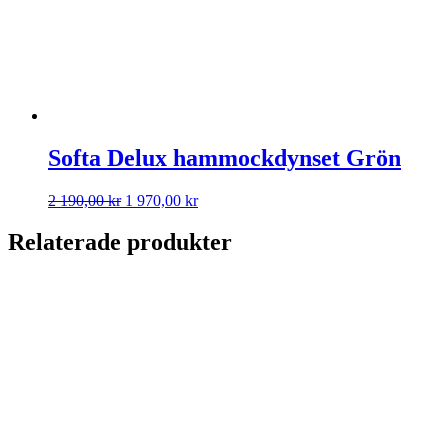
Softa Delux hammockdynset Grön
Det
Det
2 190,00
kr
1 970,00
kr
ursprungliga
nuvarande
priset
priset
Relaterade produkter
var:
är:
2
1
190,00 kr.
970,00 kr.