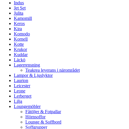
Indus
Jet Set
Julita
Kamomill
Keros
Kira
Komodo
Kornell
Kotte
Krukor
Kuddar
Läckö
Lagerrensning
Teakrea leverans i närområdet
Lampor & Ljuslyktor
Laurion
Leicester
Leone
Lerberget
Lilja
Loungemöbler
Fåtöljer & Fotpallar
Hörnsoffor
Lounge & Soffbord
Soffgrupper