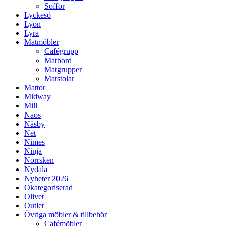
Soffor
Lyckesö
Lyon
Lyra
Matmöbler
Cafégrupp
Matbord
Matgrupper
Matstolar
Mattor
Midway
Mill
Naos
Näsby
Net
Nimes
Ninja
Norrsken
Nydala
Nyheter 2026
Okategoriserad
Olivet
Outlet
Övriga möbler & tillbehör
Cafémöbler