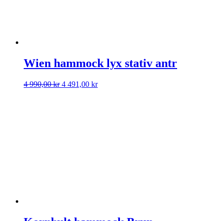
Wien hammock lyx stativ antr
Det
Det
4 990,00
kr
4 491,00
kr
ursprungliga
nuvarande
priset
priset
var:
är:
4
4
990,00 kr.
491,00 kr.