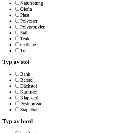
Naturrotting
Olefin
Plast
Polyester
Polypropylen
Stål
Teak
textilene
Trä
Typ av stol
Bänk
Barstol
Däckstol
Karmstol
Klappstol
Positionsstol
Stapelbar
Typ av bord