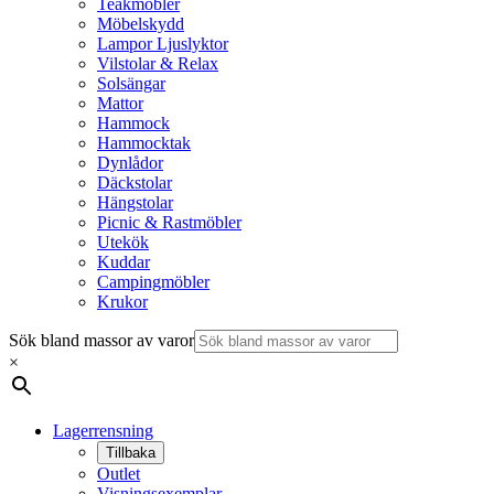
Teakmöbler
Möbelskydd
Lampor Ljuslyktor
Vilstolar & Relax
Solsängar
Mattor
Hammock
Hammocktak
Dynlådor
Däckstolar
Hängstolar
Picnic & Rastmöbler
Utekök
Kuddar
Campingmöbler
Krukor
Sök bland massor av varor
×
Lagerrensning
Tillbaka
Outlet
Visningsexemplar