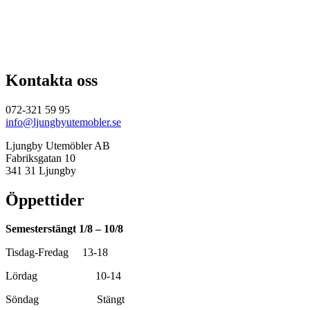
priset
priset
var:
är:
4
4
500,00 kr.
050,00 kr.
Kontakta oss
072-321 59 95
info@ljungbyutemobler.se
Ljungby Utemöbler AB
Fabriksgatan 10
341 31 Ljungby
Öppettider
Semesterstängt 1/8 – 10/8
Tisdag-Fredag 13-18
Lördag 10-14
Söndag Stängt