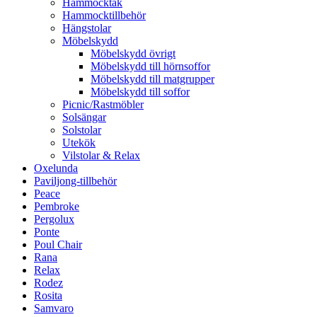
Hammocktak
Hammocktillbehör
Hängstolar
Möbelskydd
Möbelskydd övrigt
Möbelskydd till hörnsoffor
Möbelskydd till matgrupper
Möbelskydd till soffor
Picnic/Rastmöbler
Solsängar
Solstolar
Utekök
Vilstolar & Relax
Oxelunda
Paviljong-tillbehör
Peace
Pembroke
Pergolux
Ponte
Poul Chair
Rana
Relax
Rodez
Rosita
Samvaro