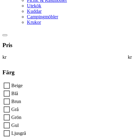
Picnic & Rastmöbler
Utekök
Kuddar
Campingmöbler
Krukor
Pris
kr
kr
Färg
Beige
Blå
Brun
Grå
Grön
Gul
Ljusgrå