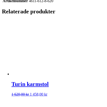
Artikelnummer
4611-612-8-620
Relaterade produkter
Turin karmstol
Det
Det
1 620,00
kr
1 458,00
kr
ursprungliga
nuvarande
priset
priset
var:
är: