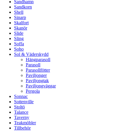
Sandhamn
Sandkorn
Shell
Sinarp
Skalfort
Skanör
Slide
Sling
Soffa
Soho
Sol & Väderskydd
Hängparasoll
Parasoll
Parasollfötter
Paviljonger
Paviljongtak
Paviljongväggar
Pergola
Sonnac
Sottenville
Stoltö
Talance
Taverny
Teakmöbler
Tillbehör