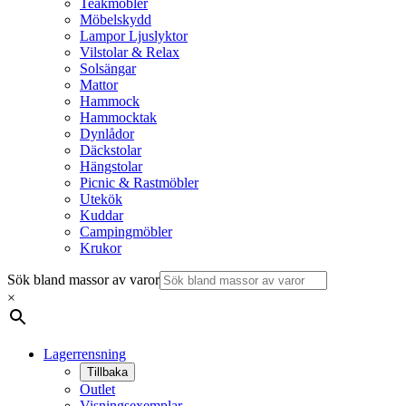
Teakmöbler
Möbelskydd
Lampor Ljuslyktor
Vilstolar & Relax
Solsängar
Mattor
Hammock
Hammocktak
Dynlådor
Däckstolar
Hängstolar
Picnic & Rastmöbler
Utekök
Kuddar
Campingmöbler
Krukor
Sök bland massor av varor
×
Lagerrensning
Tillbaka
Outlet
Visningsexemplar