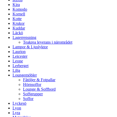
Kira
Komodo
Kornell
Kotte
Krukor
Kuddar
Läckö
Lagerrensning
Teakrea leverans i närområdet
Lampor & Ljuslyktor
Laurion
Leicester
Leone
Lerberget
Lilja
Loungemöbler
Fåtöljer & Fotpallar
Hörnsoffor
Lounge & Soffbord
Soffgrupper
Soffor
Lyckesö
Lyon
Lyra