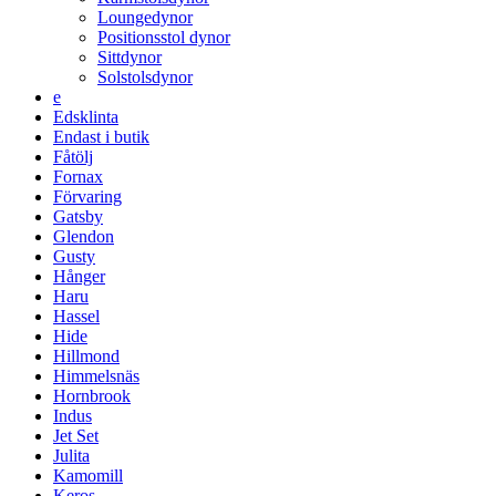
Loungedynor
Positionsstol dynor
Sittdynor
Solstolsdynor
e
Edsklinta
Endast i butik
Fåtölj
Fornax
Förvaring
Gatsby
Glendon
Gusty
Hånger
Haru
Hassel
Hide
Hillmond
Himmelsnäs
Hornbrook
Indus
Jet Set
Julita
Kamomill
Keros