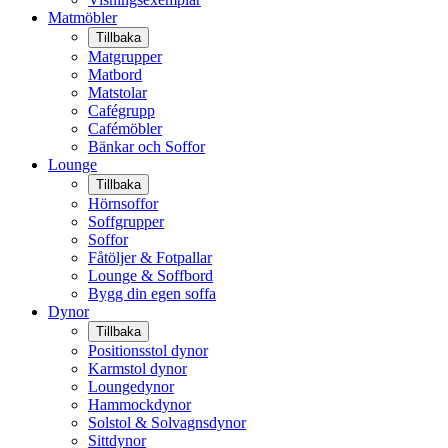
Matmöbler
Tillbaka
Matgrupper
Matbord
Matstolar
Cafégrupp
Cafémöbler
Bänkar och Soffor
Lounge
Tillbaka
Hörnsoffor
Soffgrupper
Soffor
Fåtöljer & Fotpallar
Lounge & Soffbord
Bygg din egen soffa
Dynor
Tillbaka
Positionsstol dynor
Karmstol dynor
Loungedynor
Hammockdynor
Solstol & Solvagnsdynor
Sittdynor