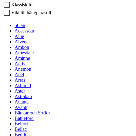
Klassisk fot
Vikt till hängparasoll
56:an
Accessoar
Allie
Alvena
Ambon
Amesdale
Åminne
Andy
Anemon
Apel
Arras
Ashfield
Aster
Astrakan
Atlanta
Avanti
Bänkar och Soffor
Battleford
Belfort
Bellac
Bendt