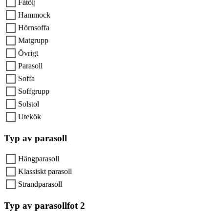
Fåtölj
Hammock
Hörnsoffa
Matgrupp
Övrigt
Parasoll
Soffa
Soffgrupp
Solstol
Utekök
Typ av parasoll
Hängparasoll
Klassiskt parasoll
Strandparasoll
Typ av parasollfot 2