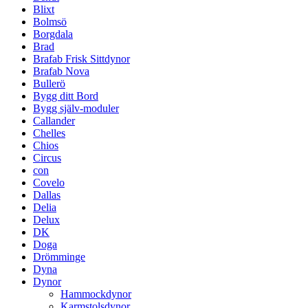
Blixt
Bolmsö
Borgdala
Brad
Brafab Frisk Sittdynor
Brafab Nova
Bullerö
Bygg ditt Bord
Bygg själv-moduler
Callander
Chelles
Chios
Circus
con
Covelo
Dallas
Delia
Delux
DK
Doga
Drömminge
Dyna
Dynor
Hammockdynor
Karmstolsdynor