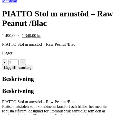
Matstolar
PIATTO Stol m armstöd – Raw
Peanut /Blac
Det
Det
1 490,00
kr
1 340,00
kr
ursprungliga
nuvarande
PIATTO Stol m armstöd – Raw Peanut /Blac
priset
priset
var:
är:
I lager
1
1
490,00 kr.
340,00 kr.
PIATTO
-
+
Stol
Lägg till i varukorg
m
armstöd
Beskrivning
-
Raw
Peanut
Beskrivning
/Blac
mängd
PIATTO Stol m armstöd – Raw Peanut /Blac
Piatto, matstolen som kombinerar komfort och hållbarhet med sin
robusta stålram, designad för utomhusbruk samtidigt som den är