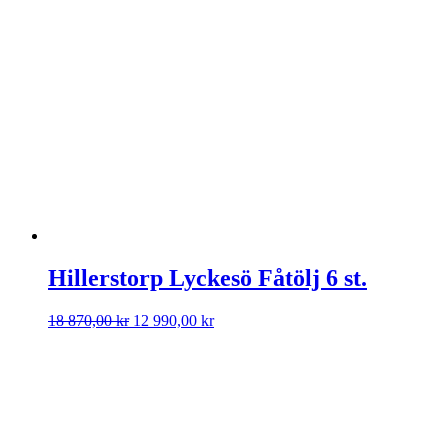
Hillerstorp Lyckesö Fåtölj 6 st.
Det
Det
18 870,00
kr
12 990,00
kr
ursprungliga
nuvarande
priset
priset
var:
är:
18
12
870,00 kr.
990,00 kr.