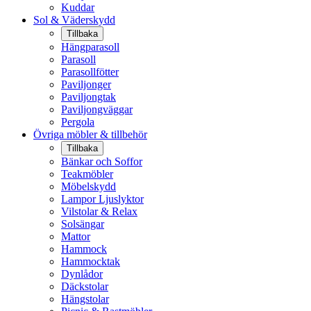
Kuddar
Sol & Väderskydd
Tillbaka
Hängparasoll
Parasoll
Parasollfötter
Paviljonger
Paviljongtak
Paviljongväggar
Pergola
Övriga möbler & tillbehör
Tillbaka
Bänkar och Soffor
Teakmöbler
Möbelskydd
Lampor Ljuslyktor
Vilstolar & Relax
Solsängar
Mattor
Hammock
Hammocktak
Dynlådor
Däckstolar
Hängstolar