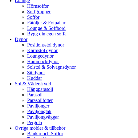
Lounge
Hörnsoffor
Soffgrupper
Soffor
Fåtöljer & Fotpallar
Lounge & Soffbord
Bygg din egen soffa
Dynor
Positionsstol dynor
Karmstol dynor
Loungedynor
Hammockdynor
Solstol & Solvagnsdynor
Sittdynor
Kuddar
Sol & Väderskydd
Hängparasoll
Parasoll
Parasollfötter
Paviljonger
Paviljongtak
Paviljongväggar
Pergola
Övriga möbler & tillbehör
Bänkar och Soffor