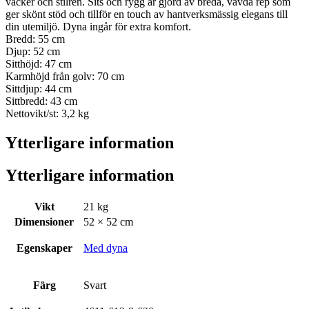
vacker och stilren. Sits och rygg är gjord av breda, vävda rep som
ger skönt stöd och tillför en touch av hantverksmässig elegans till
din utemiljö. Dyna ingår för extra komfort.
Bredd: 55 cm
Djup: 52 cm
Sitthöjd: 47 cm
Karmhöjd från golv: 70 cm
Sittdjup: 44 cm
Sittbredd: 43 cm
Nettovikt/st: 3,2 kg
Ytterligare information
Ytterligare information
Vikt
21 kg
Dimensioner
52 × 52 cm
Egenskaper
Med dyna
Färg
Svart