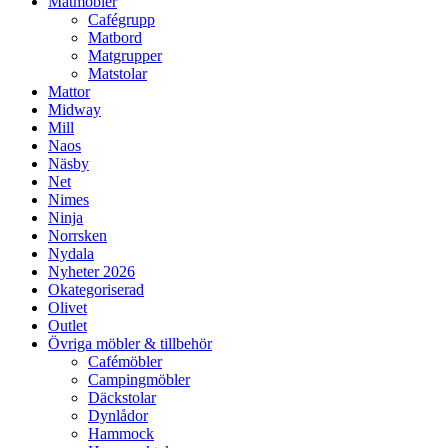
Matmöbler
Cafégrupp
Matbord
Matgrupper
Matstolar
Mattor
Midway
Mill
Naos
Näsby
Net
Nimes
Ninja
Norrsken
Nydala
Nyheter 2026
Okategoriserad
Olivet
Outlet
Övriga möbler & tillbehör
Cafémöbler
Campingmöbler
Däckstolar
Dynlådor
Hammock