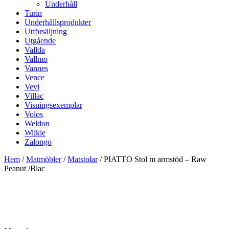
Underhåll
Turin
Underhållsprodukter
Utförsäljning
Utgående
Vallda
Vallmo
Vannes
Vence
Vevi
Villac
Visningsexemplar
Volos
Weldon
Wilkie
Zalongo
Hem
/
Matmöbler
/
Matstolar
/ PIATTO Stol m armstöd – Raw
Peanut /Blac