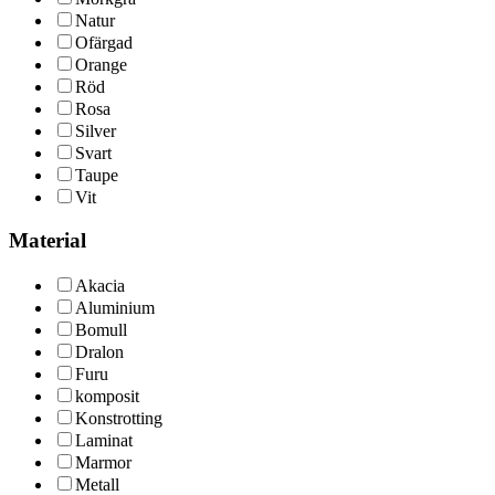
Natur
Ofärgad
Orange
Röd
Rosa
Silver
Svart
Taupe
Vit
Material
Akacia
Aluminium
Bomull
Dralon
Furu
komposit
Konstrotting
Laminat
Marmor
Metall