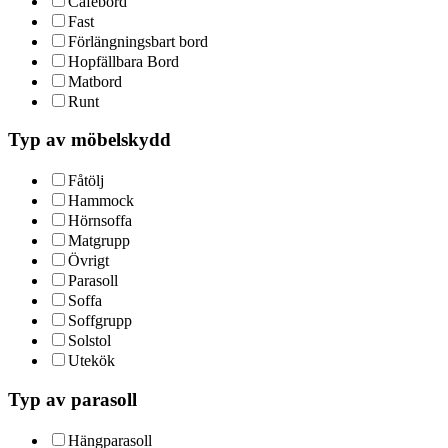
Cafébord
Fast
Förlängningsbart bord
Hopfällbara Bord
Matbord
Runt
Typ av möbelskydd
Fåtölj
Hammock
Hörnsoffa
Matgrupp
Övrigt
Parasoll
Soffa
Soffgrupp
Solstol
Utekök
Typ av parasoll
Hängparasoll