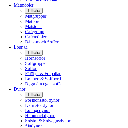
Matmöbler
Tillbaka
Matgrupper
Matbord
Matstolar
Cafégrupp
Cafémöbler
Bänkar och Soffor
Lounge
Tillbaka
Hörnsoffor
Soffgrupper
Soffor
Fåtöljer & Fotpallar
Lounge & Soffbord
Bygg din egen soffa
Dynor
Tillbaka
Positionsstol dynor
Karmstol dynor
Loungedynor
Hammockdynor
Solstol & Solvagnsdynor
Sittdynor