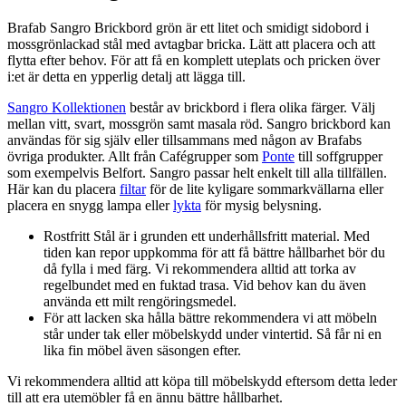
Brafab Sangro Brickbord grön är ett litet och smidigt sidobord i
mossgrönlackad stål med avtagbar bricka. Lätt att placera och att
flytta efter behov. För att få en komplett uteplats och pricken över
i:et är detta en ypperlig detalj att lägga till.
Sangro Kollektionen
består av brickbord i flera olika färger. Välj
mellan vitt, svart, mossgrön samt masala röd. Sangro brickbord kan
användas för sig själv eller tillsammans med någon av Brafabs
övriga produkter. Allt från Cafégrupper som
Ponte
till soffgrupper
som exempelvis Belfort. Sangro passar helt enkelt till alla tillfällen.
Här kan du placera
filtar
för de lite kyligare sommarkvällarna eller
placera en snygg lampa eller
lykta
för mysig belysning.
Rostfritt Stål är i grunden ett underhållsfritt material. Med
tiden kan repor uppkomma för att få bättre hållbarhet bör du
då fylla i med färg. Vi rekommendera alltid att torka av
regelbundet med en fuktad trasa. Vid behov kan du även
använda ett milt rengöringsmedel.
För att lacken ska hålla bättre rekommendera vi att möbeln
står under tak eller möbelskydd under vintertid. Så får ni en
lika fin möbel även säsongen efter.
Vi rekommendera alltid att köpa till möbelskydd eftersom detta leder
till att era utemöbler få en ännu bättre hållbarhet.