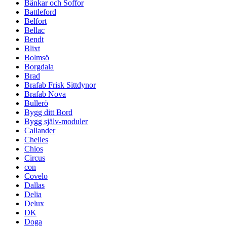
Bänkar och Soffor
Battleford
Belfort
Bellac
Bendt
Blixt
Bolmsö
Borgdala
Brad
Brafab Frisk Sittdynor
Brafab Nova
Bullerö
Bygg ditt Bord
Bygg själv-moduler
Callander
Chelles
Chios
Circus
con
Covelo
Dallas
Delia
Delux
DK
Doga