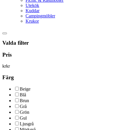
Picnic & Rastmöbler
Utekök
Kuddar
Campingmöbler
Krukor
Valda filter
Pris
kr
kr
Färg
Beige
Blå
Brun
Grå
Grön
Gul
Ljusgrå
Mörkgrå