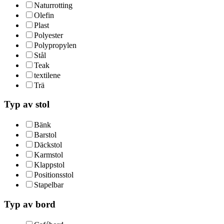
Naturrotting
Olefin
Plast
Polyester
Polypropylen
Stål
Teak
textilene
Trä
Typ av stol
Bänk
Barstol
Däckstol
Karmstol
Klappstol
Positionsstol
Stapelbar
Typ av bord