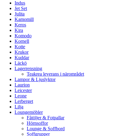
Indus
Jet Set
Julita
Kamomill
Keros
Kira
Komodo
Kornell
Kotte
Krukor
Kuddar
Läckö
Lagerrensning
Teakrea leverans i närområdet
Lampor & Ljuslyktor
Laurion
Leicester
Leone
Lerberget
Lilja
Loungemöbler
Fåtöljer & Fotpallar
Hörnsoffor
Lounge & Soffbord
Soffgrupper