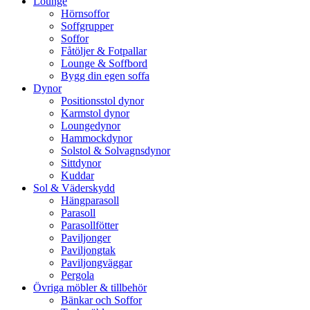
Lounge
Hörnsoffor
Soffgrupper
Soffor
Fåtöljer & Fotpallar
Lounge & Soffbord
Bygg din egen soffa
Dynor
Positionsstol dynor
Karmstol dynor
Loungedynor
Hammockdynor
Solstol & Solvagnsdynor
Sittdynor
Kuddar
Sol & Väderskydd
Hängparasoll
Parasoll
Parasollfötter
Paviljonger
Paviljongtak
Paviljongväggar
Pergola
Övriga möbler & tillbehör
Bänkar och Soffor