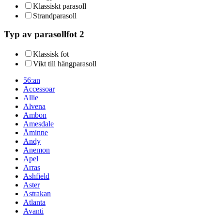
Klassiskt parasoll
Strandparasoll
Typ av parasollfot 2
Klassisk fot
Vikt till hängparasoll
56:an
Accessoar
Allie
Alvena
Ambon
Amesdale
Åminne
Andy
Anemon
Apel
Arras
Ashfield
Aster
Astrakan
Atlanta
Avanti