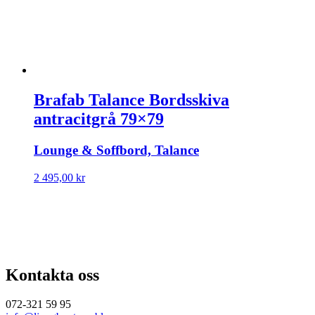
Brafab Talance Bordsskiva
antracitgrå 79×79
Lounge & Soffbord, Talance
2 495,00
kr
Kontakta oss
072-321 59 95