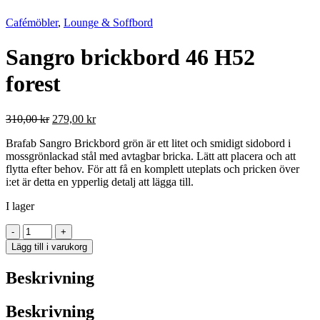
Cafémöbler
,
Lounge & Soffbord
Sangro brickbord 46 H52
forest
Det
Det
310,00
kr
279,00
kr
ursprungliga
nuvarande
Brafab Sangro Brickbord grön är ett litet och smidigt sidobord i
priset
priset
mossgrönlackad stål med avtagbar bricka. Lätt att placera och att
var:
är:
flytta efter behov. För att få en komplett uteplats och pricken över
310,00 kr.
279,00 kr.
i:et är detta en ypperlig detalj att lägga till.
I lager
Sangro
-
+
brickbord
Lägg till i varukorg
46
H52
Beskrivning
forest
mängd
Beskrivning