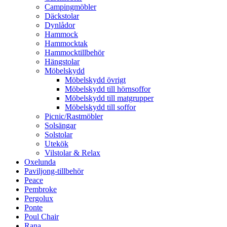
Campingmöbler
Däckstolar
Dynlådor
Hammock
Hammocktak
Hammocktillbehör
Hängstolar
Möbelskydd
Möbelskydd övrigt
Möbelskydd till hörnsoffor
Möbelskydd till matgrupper
Möbelskydd till soffor
Picnic/Rastmöbler
Solsängar
Solstolar
Utekök
Vilstolar & Relax
Oxelunda
Paviljong-tillbehör
Peace
Pembroke
Pergolux
Ponte
Poul Chair
Rana