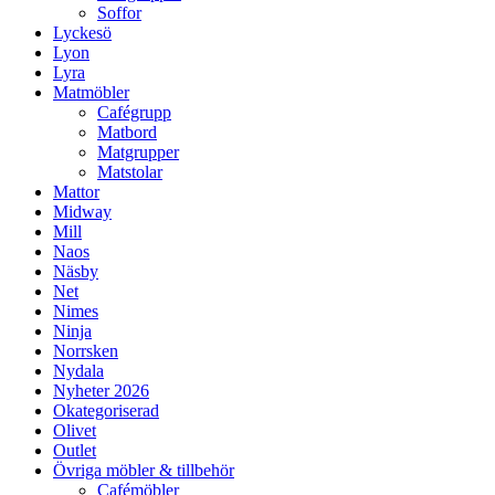
Soffor
Lyckesö
Lyon
Lyra
Matmöbler
Cafégrupp
Matbord
Matgrupper
Matstolar
Mattor
Midway
Mill
Naos
Näsby
Net
Nimes
Ninja
Norrsken
Nydala
Nyheter 2026
Okategoriserad
Olivet
Outlet
Övriga möbler & tillbehör
Cafémöbler