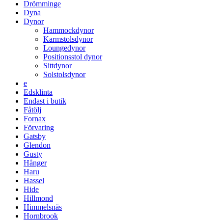
Drömminge
Dyna
Dynor
Hammockdynor
Karmstolsdynor
Loungedynor
Positionsstol dynor
Sittdynor
Solstolsdynor
e
Edsklinta
Endast i butik
Fåtölj
Fornax
Förvaring
Gatsby
Glendon
Gusty
Hånger
Haru
Hassel
Hide
Hillmond
Himmelsnäs
Hornbrook