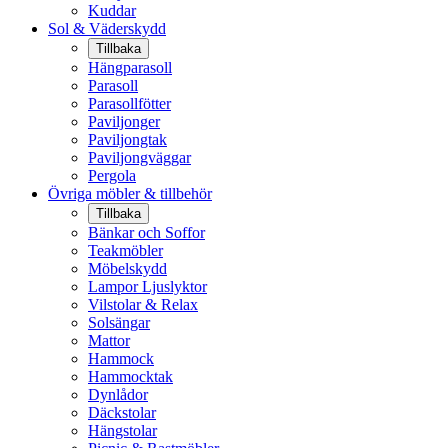
Kuddar
Sol & Väderskydd
Tillbaka
Hängparasoll
Parasoll
Parasollfötter
Paviljonger
Paviljongtak
Paviljongväggar
Pergola
Övriga möbler & tillbehör
Tillbaka
Bänkar och Soffor
Teakmöbler
Möbelskydd
Lampor Ljuslyktor
Vilstolar & Relax
Solsängar
Mattor
Hammock
Hammocktak
Dynlådor
Däckstolar
Hängstolar