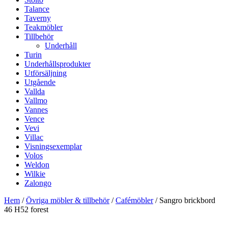
Talance
Taverny
Teakmöbler
Tillbehör
Underhåll
Turin
Underhållsprodukter
Utförsäljning
Utgående
Vallda
Vallmo
Vannes
Vence
Vevi
Villac
Visningsexemplar
Volos
Weldon
Wilkie
Zalongo
Hem
/
Övriga möbler & tillbehör
/
Cafémöbler
/ Sangro brickbord
46 H52 forest