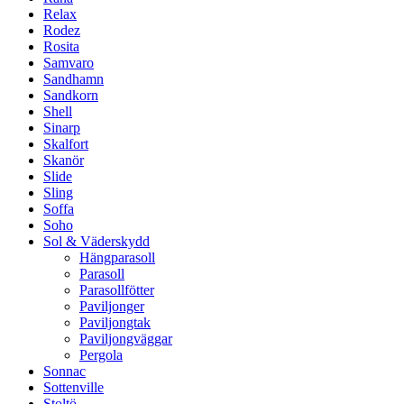
Relax
Rodez
Rosita
Samvaro
Sandhamn
Sandkorn
Shell
Sinarp
Skalfort
Skanör
Slide
Sling
Soffa
Soho
Sol & Väderskydd
Hängparasoll
Parasoll
Parasollfötter
Paviljonger
Paviljongtak
Paviljongväggar
Pergola
Sonnac
Sottenville
Stoltö