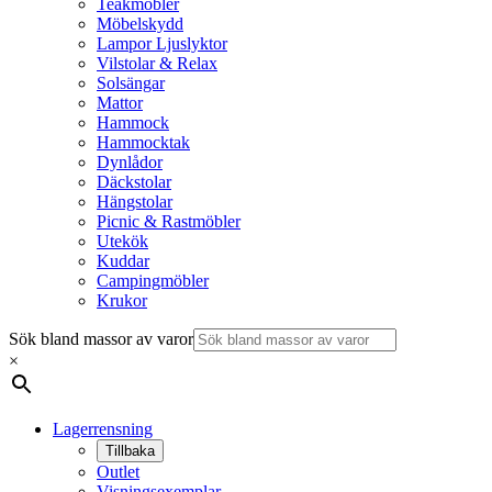
Teakmöbler
Möbelskydd
Lampor Ljuslyktor
Vilstolar & Relax
Solsängar
Mattor
Hammock
Hammocktak
Dynlådor
Däckstolar
Hängstolar
Picnic & Rastmöbler
Utekök
Kuddar
Campingmöbler
Krukor
Sök bland massor av varor
×
Lagerrensning
Tillbaka
Outlet
Visningsexemplar