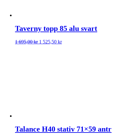
Taverny topp 85 alu svart
Det
Det
1 695,00
kr
1 525,50
kr
ursprungliga
nuvarande
priset
priset
var:
är:
1
1
695,00 kr.
525,50 kr.
Talance H40 stativ 71×59 antr