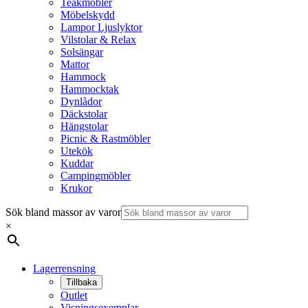
Teakmöbler
Möbelskydd
Lampor Ljuslyktor
Vilstolar & Relax
Solsängar
Mattor
Hammock
Hammocktak
Dynlådor
Däckstolar
Hängstolar
Picnic & Rastmöbler
Utekök
Kuddar
Campingmöbler
Krukor
Sök bland massor av varor
×
Lagerrensning
Tillbaka
Outlet
Visningsexemplar