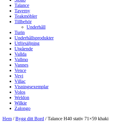
Talance
Taverny
Teakmöbler
Tillbehör
Underhåll
Turin
Underhållsprodukter
Utförsäljning
Utgående
Vallda
Vallmo
Vannes
Vence
Vevi
Villac
Visningsexemplar
Volos
Weldon
Wilkie
Zalongo
Hem
/
Bygg ditt Bord
/ Talance H40 stativ 71×59 khaki