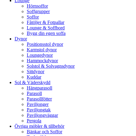
Lounge
Hörnsoffor
Soffgrupper
Soffor
Fåtöljer & Fotpallar
Lounge & Soffbord
Bygg din egen soffa
Dynor
Positionsstol dynor
Karmstol dynor
Loungedynor
Hammockdynor
Solstol & Solvagnsdynor
Sittdynor
Kuddar
Sol & Väderskydd
Hängparasoll
Parasoll
Parasollfötter
Paviljonger
Paviljongtak
Paviljongväggar
Pergola
Övriga möbler & tillbehör
Bänkar och Soffor