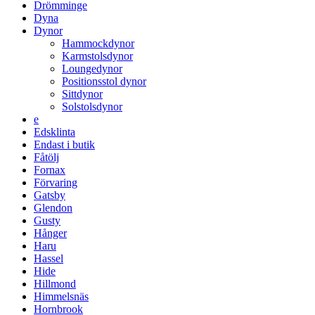
Drömminge
Dyna
Dynor
Hammockdynor
Karmstolsdynor
Loungedynor
Positionsstol dynor
Sittdynor
Solstolsdynor
e
Edsklinta
Endast i butik
Fåtölj
Fornax
Förvaring
Gatsby
Glendon
Gusty
Hånger
Haru
Hassel
Hide
Hillmond
Himmelsnäs
Hornbrook