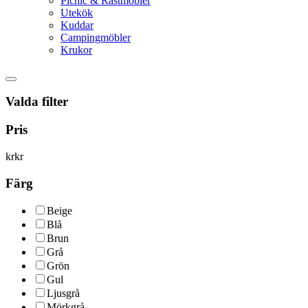
Picnic & Rastmöbler
Utekök
Kuddar
Campingmöbler
Krukor
Valda filter
Pris
kr
kr
Färg
Beige
Blå
Brun
Grå
Grön
Gul
Ljusgrå
Mörkgrå