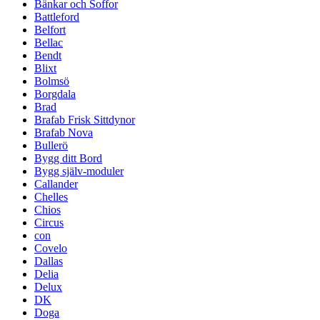
Bänkar och Soffor
Battleford
Belfort
Bellac
Bendt
Blixt
Bolmsö
Borgdala
Brad
Brafab Frisk Sittdynor
Brafab Nova
Bullerö
Bygg ditt Bord
Bygg själv-moduler
Callander
Chelles
Chios
Circus
con
Covelo
Dallas
Delia
Delux
DK
Doga