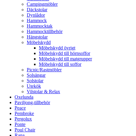
Campingmöbler
Däckstolar
Dynlådor
Hammock
Hammocktak
Hammocktillbehör
Hängstolar
Möbelskydd
Möbelskydd övrigt
Möbelskydd till hörnsoffor
Möbelskydd till matgrupper
Möbelskydd till soffor
Picnic/Rastmöbler
Solsängar
Solstolar
Utekök
Vilstolar & Relax
Oxelunda
Paviljong-tillbehör
Peace
Pembroke
Pergolux
Ponte
Poul Chair
Rana