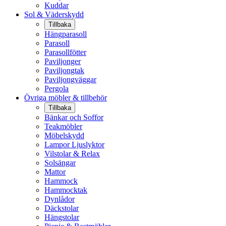
Kuddar
Sol & Väderskydd
Tillbaka
Hängparasoll
Parasoll
Parasollfötter
Paviljonger
Paviljongtak
Paviljongväggar
Pergola
Övriga möbler & tillbehör
Tillbaka
Bänkar och Soffor
Teakmöbler
Möbelskydd
Lampor Ljuslyktor
Vilstolar & Relax
Solsängar
Mattor
Hammock
Hammocktak
Dynlådor
Däckstolar
Hängstolar