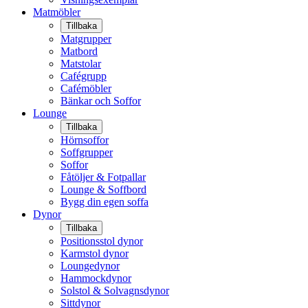
Matmöbler
Tillbaka
Matgrupper
Matbord
Matstolar
Cafégrupp
Cafémöbler
Bänkar och Soffor
Lounge
Tillbaka
Hörnsoffor
Soffgrupper
Soffor
Fåtöljer & Fotpallar
Lounge & Soffbord
Bygg din egen soffa
Dynor
Tillbaka
Positionsstol dynor
Karmstol dynor
Loungedynor
Hammockdynor
Solstol & Solvagnsdynor
Sittdynor