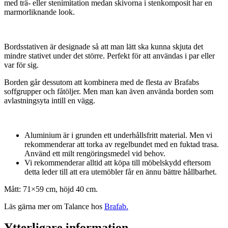
med trä- eller stenimitation medan skivorna i stenkomposit har en
marmorliknande look.
Bordsstativen är designade så att man lätt ska kunna skjuta det
mindre stativet under det större. Perfekt för att användas i par eller
var för sig.
Borden går dessutom att kombinera med de flesta av Brafabs
soffgrupper och fåtöljer. Men man kan även använda borden som
avlastningsyta intill en vägg.
Aluminium är i grunden ett underhållsfritt material. Men vi
rekommenderar att torka av regelbundet med en fuktad trasa.
Använd ett milt rengöringsmedel vid behov.
Vi rekommenderar alltid att köpa till möbelskydd eftersom
detta leder till att era utemöbler får en ännu bättre hållbarhet.
Mått: 71×59 cm, höjd 40 cm.
Läs gärna mer om Talance hos
Brafab.
Ytterligare information