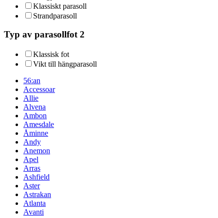
Klassiskt parasoll
Strandparasoll
Typ av parasollfot 2
Klassisk fot
Vikt till hängparasoll
56:an
Accessoar
Allie
Alvena
Ambon
Amesdale
Åminne
Andy
Anemon
Apel
Arras
Ashfield
Aster
Astrakan
Atlanta
Avanti