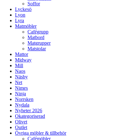
Soffor
Lyckesö
Lyon
Lyra
Matmöbler
Cafégrupp
Matbord
Matgrupper
Matstolar
Mattor
Midway
Mill
Naos
Näsby
Net
Nimes
Ninja
Norrsken
Nydala
Nyheter 2026
Okategoriserad
Olivet
Outlet
Övriga möbler & tillbehör
Cafémöbler