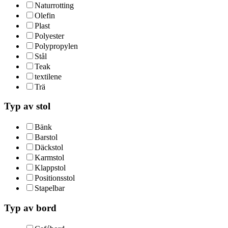
Naturrotting
Olefin
Plast
Polyester
Polypropylen
Stål
Teak
textilene
Trä
Typ av stol
Bänk
Barstol
Däckstol
Karmstol
Klappstol
Positionsstol
Stapelbar
Typ av bord