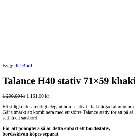
Bygg ditt Bord
Talance H40 stativ 71×59 khaki
Det
Det
1 290,00
kr
1 161,00
kr
ursprungliga
nuvarande
Ett stiligt och samtidigt elegant bordsstativ i khakifärgad aluminium.
priset
priset
Går utmärkt att kombinera med ett större Talance stativ för att på så
var:
är:
sätt få ett satsbord.
1
1
290,00 kr.
161,00 kr.
För att poängtera så är detta enbart ett bordsstativ,
bordsskivan köpes separat.