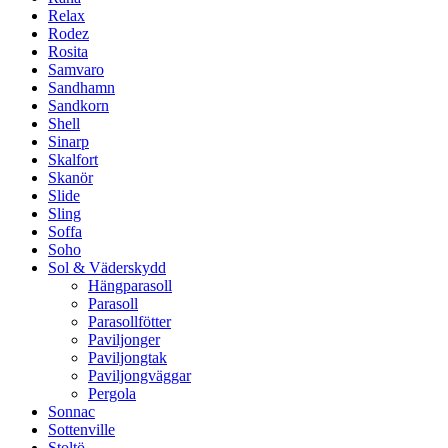
Relax
Rodez
Rosita
Samvaro
Sandhamn
Sandkorn
Shell
Sinarp
Skalfort
Skanör
Slide
Sling
Soffa
Soho
Sol & Väderskydd
Hängparasoll
Parasoll
Parasollfötter
Paviljonger
Paviljongtak
Paviljongväggar
Pergola
Sonnac
Sottenville
Stoltö