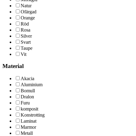
Natur
Ofärgad
Orange
Röd
Rosa
Silver
Svart
Taupe
Vit
Material
Akacia
Aluminium
Bomull
Dralon
Furu
komposit
Konstrotting
Laminat
Marmor
Metall