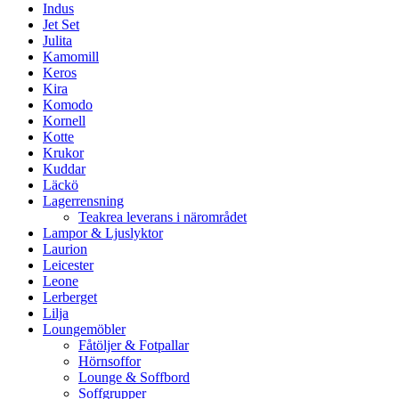
Indus
Jet Set
Julita
Kamomill
Keros
Kira
Komodo
Kornell
Kotte
Krukor
Kuddar
Läckö
Lagerrensning
Teakrea leverans i närområdet
Lampor & Ljuslyktor
Laurion
Leicester
Leone
Lerberget
Lilja
Loungemöbler
Fåtöljer & Fotpallar
Hörnsoffor
Lounge & Soffbord
Soffgrupper