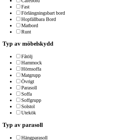
Cafébord
Fast
Förlängningsbart bord
Hopfällbara Bord
Matbord
Runt
Typ av möbelskydd
Fåtölj
Hammock
Hörnsoffa
Matgrupp
Övrigt
Parasoll
Soffa
Soffgrupp
Solstol
Utekök
Typ av parasoll
Hängparasoll