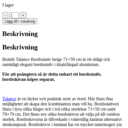
I lager
Talance
-
+
H40
Lägg till i varukorg
stativ
71x59
Beskrivning
khaki
mängd
Beskrivning
Brafab Talance Bordsstativ beige 71×59 cm är ett stiligt och
samtidigt elegant bordsstativ i khakifärgad aluminium.
För att poängtera så är detta enbart ett bordsstativ,
bordsskivan köpes separat.
Talance
är en läcker och praktisk serie av bord. Här finns fina
möjligheter att skapa den kombination man vill ha. Bordsstativen
finns i fyra olika färger och i två olika storlekar 71×59 cm samt
79×79 cm. Det finns sex olika bordsskivor att välja på till vardera
storlek. Bordsskivorna är tillverkade i vädertålig laminat alternativt
stenkomposit. Bordsskivor i laminat har en mycket naturtrogen yta