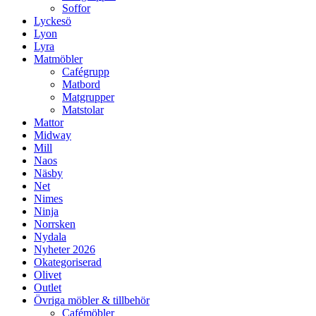
Soffor
Lyckesö
Lyon
Lyra
Matmöbler
Cafégrupp
Matbord
Matgrupper
Matstolar
Mattor
Midway
Mill
Naos
Näsby
Net
Nimes
Ninja
Norrsken
Nydala
Nyheter 2026
Okategoriserad
Olivet
Outlet
Övriga möbler & tillbehör
Cafémöbler