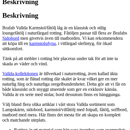
Beskrivning
Beskrivning
Brafab Vallda Karmstol/fåtölj låg är en klassisk och stilig
loungefåtölj i naturfärgad rotting. Fåtöljen passar till flera av Brafabs
Sidobord
men givetvis även till matborden. Vi kan rekommendera
att köpa till en
karmstolsdyna
, i vitfärgad olefintyg, för ökad
sittkomfort.
Tänk på att möbler i rotting bör placeras under tak för att inte ta
skada av väder och vind.
Vallda-kollektionen
är tillverkad i naturrotting, även kallad äkta
rotting, som är flätad rotting där skalet är kvar vilket ger en mer
naturlig färg och naturliga oregelbundenheter. Detta gör att vi får en
både klassiskt och snyggt utseende som ger en exklusiv känsla.
Vallda är en serie med stolar, bord dessutom finns en hänggunga.
Välj bland flera olika artiklar i vårt stora Vallda sortiment som
Lampskärm, sidobord, karmstol/vilfåtölj med fotpall, fåtölj, soffbord,
matbord med mera. Här finns det mesta för att skapa en komplett
och matchande uteplats.
Rotting är ett material som bör vara inomhus som exempelvis