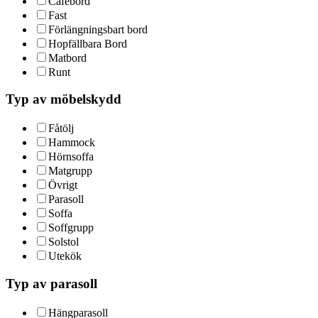
Cafébord
Fast
Förlängningsbart bord
Hopfällbara Bord
Matbord
Runt
Typ av möbelskydd
Fåtölj
Hammock
Hörnsoffa
Matgrupp
Övrigt
Parasoll
Soffa
Soffgrupp
Solstol
Utekök
Typ av parasoll
Hängparasoll