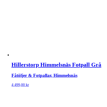
var:
är:
3
2
290,00 kr.
900,00 kr.
Hillerstorp Himmelsnäs Fotpall Grå
Fåtöljer & Fotpallar, Himmelsnäs
4 499,00
kr