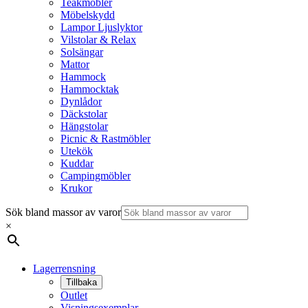
Teakmöbler
Möbelskydd
Lampor Ljuslyktor
Vilstolar & Relax
Solsängar
Mattor
Hammock
Hammocktak
Dynlådor
Däckstolar
Hängstolar
Picnic & Rastmöbler
Utekök
Kuddar
Campingmöbler
Krukor
Sök bland massor av varor
×
Lagerrensning
Tillbaka
Outlet
Visningsexemplar