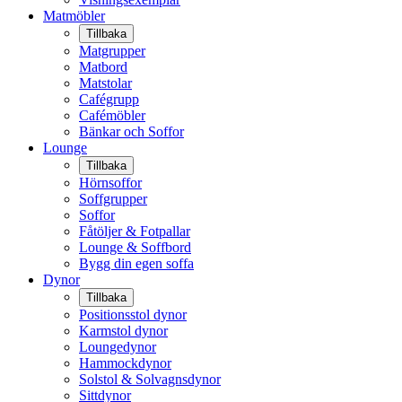
Matmöbler
Tillbaka
Matgrupper
Matbord
Matstolar
Cafégrupp
Cafémöbler
Bänkar och Soffor
Lounge
Tillbaka
Hörnsoffor
Soffgrupper
Soffor
Fåtöljer & Fotpallar
Lounge & Soffbord
Bygg din egen soffa
Dynor
Tillbaka
Positionsstol dynor
Karmstol dynor
Loungedynor
Hammockdynor
Solstol & Solvagnsdynor
Sittdynor