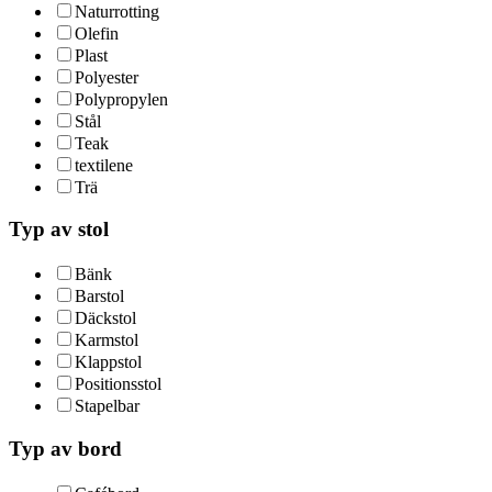
Naturrotting
Olefin
Plast
Polyester
Polypropylen
Stål
Teak
textilene
Trä
Typ av stol
Bänk
Barstol
Däckstol
Karmstol
Klappstol
Positionsstol
Stapelbar
Typ av bord