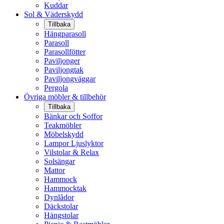
Kuddar
Sol & Väderskydd
Tillbaka
Hängparasoll
Parasoll
Parasollfötter
Paviljonger
Paviljongtak
Paviljongväggar
Pergola
Övriga möbler & tillbehör
Tillbaka
Bänkar och Soffor
Teakmöbler
Möbelskydd
Lampor Ljuslyktor
Vilstolar & Relax
Solsängar
Mattor
Hammock
Hammocktak
Dynlådor
Däckstolar
Hängstolar