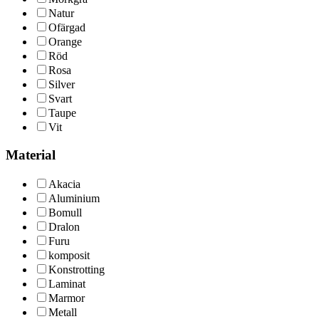
Natur
Ofärgad
Orange
Röd
Rosa
Silver
Svart
Taupe
Vit
Material
Akacia
Aluminium
Bomull
Dralon
Furu
komposit
Konstrotting
Laminat
Marmor
Metall