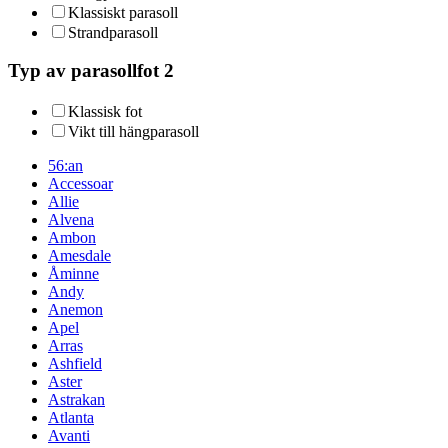
Klassiskt parasoll
Strandparasoll
Typ av parasollfot 2
Klassisk fot
Vikt till hängparasoll
56:an
Accessoar
Allie
Alvena
Ambon
Amesdale
Åminne
Andy
Anemon
Apel
Arras
Ashfield
Aster
Astrakan
Atlanta
Avanti