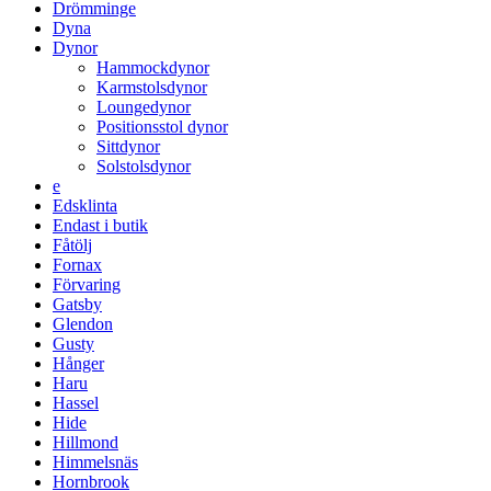
Drömminge
Dyna
Dynor
Hammockdynor
Karmstolsdynor
Loungedynor
Positionsstol dynor
Sittdynor
Solstolsdynor
e
Edsklinta
Endast i butik
Fåtölj
Fornax
Förvaring
Gatsby
Glendon
Gusty
Hånger
Haru
Hassel
Hide
Hillmond
Himmelsnäs
Hornbrook