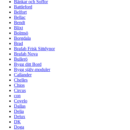
Bänkar och Soffor
Battleford
Belfort
Bellac
Bendt
Blixt
Bolmsö
Borgdala
Brad
Brafab Frisk Sittdynor
Brafab Nova
Bullerö
Bygg ditt Bord
Bygg själv-moduler
Callander
Chelles
Chios
Circus
con
Covelo
Dallas
Delia
Delux
DK
Doga