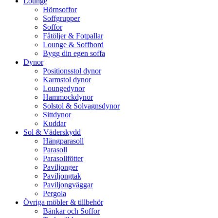
Lounge
Hörnsoffor
Soffgrupper
Soffor
Fåtöljer & Fotpallar
Lounge & Soffbord
Bygg din egen soffa
Dynor
Positionsstol dynor
Karmstol dynor
Loungedynor
Hammockdynor
Solstol & Solvagnsdynor
Sittdynor
Kuddar
Sol & Väderskydd
Hängparasoll
Parasoll
Parasollfötter
Paviljonger
Paviljongtak
Paviljongväggar
Pergola
Övriga möbler & tillbehör
Bänkar och Soffor