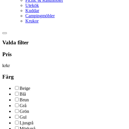
Picnic & Rastmöbler
Utekök
Kuddar
Campingmöbler
Krukor
Valda filter
Pris
kr
kr
Färg
Beige
Blå
Brun
Grå
Grön
Gul
Ljusgrå
Mörkgrå