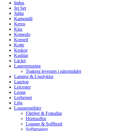
Indus
Jet Set
Julita
Kamomill
Keros
Kira
Komodo
Kornell
Kotte
Krukor
Kuddar
Läckö
Lagerrensning
Teakrea leverans i närområdet
Lampor & Ljuslyktor
Laurion
Leicester
Leone
Lerberget
Lilja
Loungemöbler
Fåtöljer & Fotpallar
Hörnsoffor
Lounge & Soffbord
Soffgrupper