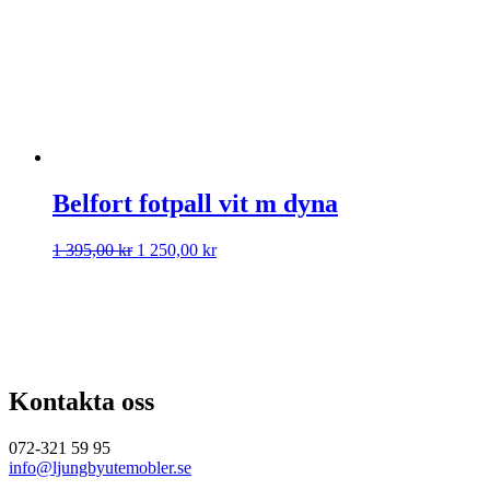
Belfort fotpall vit m dyna
Det
Det
1 395,00
kr
1 250,00
kr
ursprungliga
nuvarande
priset
priset
var:
är:
1
1
395,00 kr.
250,00 kr.
Kontakta oss
072-321 59 95
info@ljungbyutemobler.se