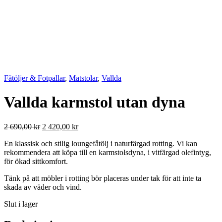
Fåtöljer & Fotpallar
,
Matstolar
,
Vallda
Vallda karmstol utan dyna
Det
Det
2 690,00
kr
2 420,00
kr
ursprungliga
nuvarande
En klassisk och stilig loungefåtölj i naturfärgad rotting. Vi kan
priset
priset
rekommendera att köpa till en karmstolsdyna, i vitfärgad olefintyg,
var:
är:
för ökad sittkomfort.
2
2
690,00 kr.
420,00 kr.
Tänk på att möbler i rotting bör placeras under tak för att inte ta
skada av väder och vind.
Slut i lager