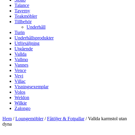
Talance
Taverny
Teakmöbler
Tillbehör
Underhåll
Turin
Underhållsprodukter
Utförsäljning
Utgående
Vallda
Vallmo
Vannes
Vence
Vevi
Villac
Visningsexemplar
Volos
Weldon
Wilkie
Zalongo
Hem
/
Loungemöbler
/
Fåtöljer & Fotpallar
/ Vallda karmstol utan
dyna