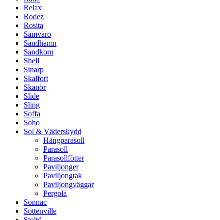
Relax
Rodez
Rosita
Samvaro
Sandhamn
Sandkorn
Shell
Sinarp
Skalfort
Skanör
Slide
Sling
Soffa
Soho
Sol & Väderskydd
Hängparasoll
Parasoll
Parasollfötter
Paviljonger
Paviljongtak
Paviljongväggar
Pergola
Sonnac
Sottenville
Stoltö