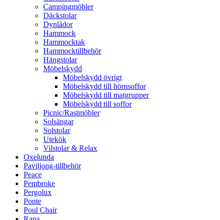
Campingmöbler
Däckstolar
Dynlådor
Hammock
Hammocktak
Hammocktillbehör
Hängstolar
Möbelskydd
Möbelskydd övrigt
Möbelskydd till hörnsoffor
Möbelskydd till matgrupper
Möbelskydd till soffor
Picnic/Rastmöbler
Solsängar
Solstolar
Utekök
Vilstolar & Relax
Oxelunda
Paviljong-tillbehör
Peace
Pembroke
Pergolux
Ponte
Poul Chair
Rana