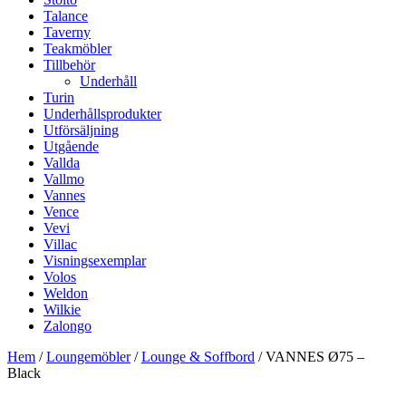
Talance
Taverny
Teakmöbler
Tillbehör
Underhåll
Turin
Underhållsprodukter
Utförsäljning
Utgående
Vallda
Vallmo
Vannes
Vence
Vevi
Villac
Visningsexemplar
Volos
Weldon
Wilkie
Zalongo
Hem
/
Loungemöbler
/
Lounge & Soffbord
/ VANNES Ø75 –
Black