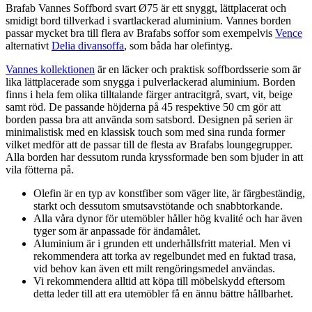
Brafab Vannes Soffbord svart Ø75 är ett snyggt, lättplacerat och
smidigt bord tillverkad i svartlackerad aluminium. Vannes borden
passar mycket bra till flera av Brafabs soffor som exempelvis
Vence
alternativt
Delia divansoffa
, som båda har olefintyg.
Vannes kollektionen
är en läcker och praktisk soffbordsserie som är
lika lättplacerade som snygga i pulverlackerad aluminium. Borden
finns i hela fem olika tilltalande färger antracitgrå, svart, vit, beige
samt röd. De passande höjderna på 45 respektive 50 cm gör att
borden passa bra att använda som satsbord. Designen på serien är
minimalistisk med en klassisk touch som med sina runda former
vilket medför att de passar till de flesta av Brafabs loungegrupper.
Alla borden har dessutom runda kryssformade ben som bjuder in att
vila fötterna på.
Olefin är en typ av konstfiber som väger lite, är färgbeständig,
starkt och dessutom smutsavstötande och snabbtorkande.
Alla våra dynor för utemöbler håller hög kvalité och har även
tyger som är anpassade för ändamålet.
Aluminium är i grunden ett underhållsfritt material. Men vi
rekommendera att torka av regelbundet med en fuktad trasa,
vid behov kan även ett milt rengöringsmedel användas.
Vi rekommendera alltid att köpa till möbelskydd eftersom
detta leder till att era utemöbler få en ännu bättre hållbarhet.