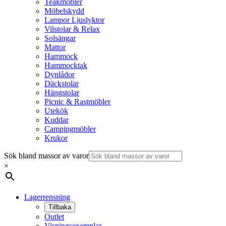
Teakmöbler
Möbelskydd
Lampor Ljuslyktor
Vilstolar & Relax
Solsängar
Mattor
Hammock
Hammocktak
Dynlådor
Däckstolar
Hängstolar
Picnic & Rastmöbler
Utekök
Kuddar
Campingmöbler
Krukor
Sök bland massor av varor
×
Lagerrensning
Tillbaka
Outlet
Visningsexemplar