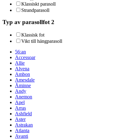
Klassiskt parasoll
Strandparasoll
Typ av parasollfot 2
Klassisk fot
Vikt till hängparasoll
56:an
Accessoar
Allie
Alvena
Ambon
Amesdale
Åminne
Andy
Anemon
Apel
Arras
Ashfield
Aster
Astrakan
Atlanta
Avanti