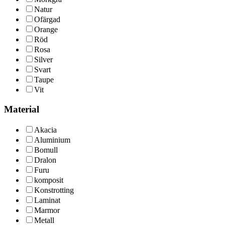
Natur
Ofärgad
Orange
Röd
Rosa
Silver
Svart
Taupe
Vit
Material
Akacia
Aluminium
Bomull
Dralon
Furu
komposit
Konstrotting
Laminat
Marmor
Metall