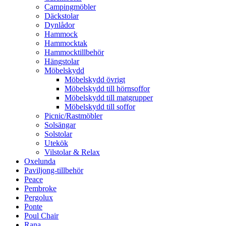
Campingmöbler
Däckstolar
Dynlådor
Hammock
Hammocktak
Hammocktillbehör
Hängstolar
Möbelskydd
Möbelskydd övrigt
Möbelskydd till hörnsoffor
Möbelskydd till matgrupper
Möbelskydd till soffor
Picnic/Rastmöbler
Solsängar
Solstolar
Utekök
Vilstolar & Relax
Oxelunda
Paviljong-tillbehör
Peace
Pembroke
Pergolux
Ponte
Poul Chair
Rana