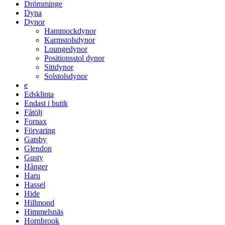
Drömminge
Dyna
Dynor
Hammockdynor
Karmstolsdynor
Loungedynor
Positionsstol dynor
Sittdynor
Solstolsdynor
e
Edsklinta
Endast i butik
Fåtölj
Fornax
Förvaring
Gatsby
Glendon
Gusty
Hånger
Haru
Hassel
Hide
Hillmond
Himmelsnäs
Hornbrook