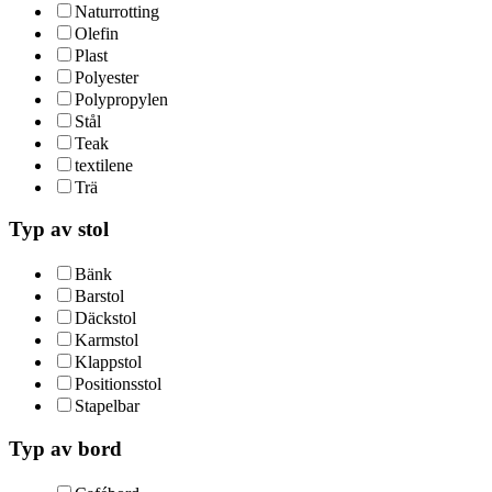
Naturrotting
Olefin
Plast
Polyester
Polypropylen
Stål
Teak
textilene
Trä
Typ av stol
Bänk
Barstol
Däckstol
Karmstol
Klappstol
Positionsstol
Stapelbar
Typ av bord