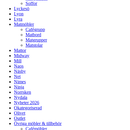
Soffor
Lyckesö
Lyon
Lyra
Matmöbler
Cafégrupp
Matbord
Matgrupper
Matstolar
Mattor
Midway
Mill
Naos
Näsby
Net
Nimes
Ninja
Norrsken
Nydala
Nyheter 2026
Okategoriserad
Olivet
Outlet
Övriga möbler & tillbehör
Cafémöbler