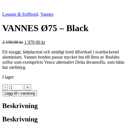
Lounge & Soffbord
,
Vannes
VANNES Ø75 – Black
Det
Det
2 190,00
kr
1 970,00
kr
ursprungliga
nuvarande
Ett snyggt, lättplacerat och smidigt bord tillverkad i svartlackerad
priset
priset
aluminium. Vannes borden passar mycket bra till flera av Brafabs
var:
är:
soffor som exempelvis Vence alternativt Delia divansoffa, som båda
2
1
har olefintyg.
190,00 kr.
970,00 kr.
I lager
VANNES
-
+
Ø75
Lägg till i varukorg
-
Black
Beskrivning
mängd
Beskrivning