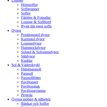
Lounge
Hörnsoffor
Soffgrupper
Soffor
Fåtöljer & Fotpallar
Lounge & Soffbord
Bygg din egen soffa
Dynor
Positionsstol dynor
Karmstol dynor
Loungedynor
Hammockdynor
Solstol & Solvagnsdynor
Sittdynor
Kuddar
Sol & Väderskydd
Hängparasoll
Parasoll
Parasollfötter
Paviljonger
Paviljongtak
Paviljongväggar
Pergola
Övriga möbler & tillbehör
Bänkar och Soffor