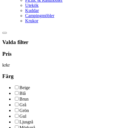
Picnic & Rastmöbler
Utekök
Kuddar
Campingmöbler
Krukor
Valda filter
Pris
kr
kr
Färg
Beige
Blå
Brun
Grå
Grön
Gul
Ljusgrå
Mörkgrå