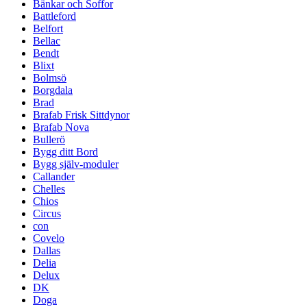
Bänkar och Soffor
Battleford
Belfort
Bellac
Bendt
Blixt
Bolmsö
Borgdala
Brad
Brafab Frisk Sittdynor
Brafab Nova
Bullerö
Bygg ditt Bord
Bygg själv-moduler
Callander
Chelles
Chios
Circus
con
Covelo
Dallas
Delia
Delux
DK
Doga