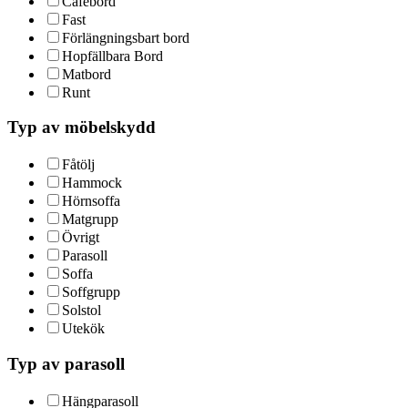
Cafébord
Fast
Förlängningsbart bord
Hopfällbara Bord
Matbord
Runt
Typ av möbelskydd
Fåtölj
Hammock
Hörnsoffa
Matgrupp
Övrigt
Parasoll
Soffa
Soffgrupp
Solstol
Utekök
Typ av parasoll
Hängparasoll