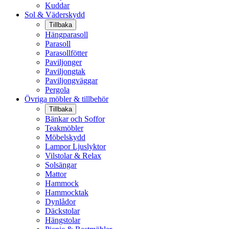
Kuddar
Sol & Väderskydd
Tillbaka
Hängparasoll
Parasoll
Parasollfötter
Paviljonger
Paviljongtak
Paviljongväggar
Pergola
Övriga möbler & tillbehör
Tillbaka
Bänkar och Soffor
Teakmöbler
Möbelskydd
Lampor Ljuslyktor
Vilstolar & Relax
Solsängar
Mattor
Hammock
Hammocktak
Dynlådor
Däckstolar
Hängstolar