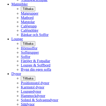
Matmöbler
Tillbaka
Matgrupper
Matbord
Matstolar
Cafégrupp
Cafémöbler
Bänkar och Soffor
Lounge
Tillbaka
Hörnsoffor
Soffgrupper
Soffor
Fåtöljer & Fotpallar
Lounge & Soffbord
Bygg din egen soffa
Dynor
Tillbaka
Positionsstol dynor
Karmstol dynor
Loungedynor
Hammockdynor
Solstol & Solvagnsdynor
Sittdynor