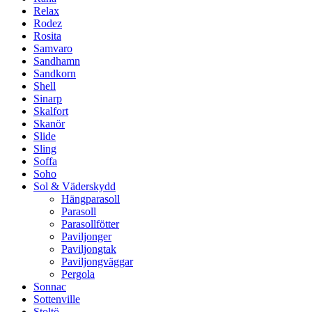
Relax
Rodez
Rosita
Samvaro
Sandhamn
Sandkorn
Shell
Sinarp
Skalfort
Skanör
Slide
Sling
Soffa
Soho
Sol & Väderskydd
Hängparasoll
Parasoll
Parasollfötter
Paviljonger
Paviljongtak
Paviljongväggar
Pergola
Sonnac
Sottenville
Stoltö