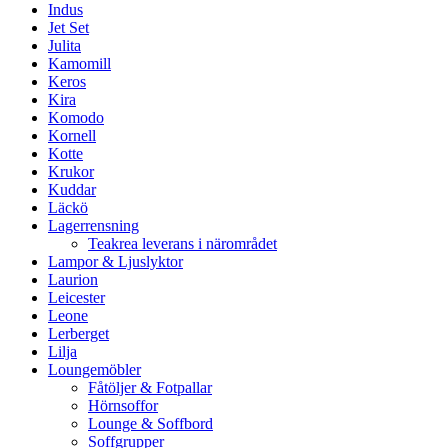
Indus
Jet Set
Julita
Kamomill
Keros
Kira
Komodo
Kornell
Kotte
Krukor
Kuddar
Läckö
Lagerrensning
Teakrea leverans i närområdet
Lampor & Ljuslyktor
Laurion
Leicester
Leone
Lerberget
Lilja
Loungemöbler
Fåtöljer & Fotpallar
Hörnsoffor
Lounge & Soffbord
Soffgrupper