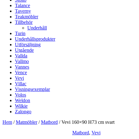
Talance
Taverny
Teakmöbler
Tillbehör
Underhåll
Turin
Underhållsprodukter
Utförsäljning
Utgående
Vallda
Vallmo
Vannes
Vence
Vevi
Villac
Visningsexemplar
Volos
Weldon
Wilkie
Zalongo
Hem
/
Matmöbler
/
Matbord
/ Vevi 160×90 H73 cm svart
Matbord
,
Vevi