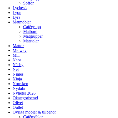
Soffor
Lyckesö
Lyon
Lyra
Matmöbler
Cafégrupp
Matbord
Matgrupper
Matstolar
Mattor
Midway
Mill
Naos
Näsby
Net
Nimes
Ninja
Norrsken
Nydala
Nyheter 2026
Okategoriserad
Olivet
Outlet
Övriga möbler & tillbehör
Cafémöbler