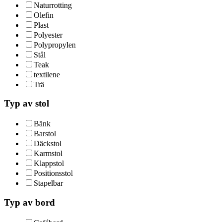
Naturrotting
Olefin
Plast
Polyester
Polypropylen
Stål
Teak
textilene
Trä
Typ av stol
Bänk
Barstol
Däckstol
Karmstol
Klappstol
Positionsstol
Stapelbar
Typ av bord