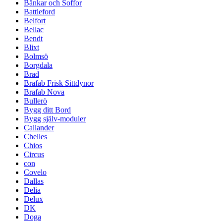
Bänkar och Soffor
Battleford
Belfort
Bellac
Bendt
Blixt
Bolmsö
Borgdala
Brad
Brafab Frisk Sittdynor
Brafab Nova
Bullerö
Bygg ditt Bord
Bygg själv-moduler
Callander
Chelles
Chios
Circus
con
Covelo
Dallas
Delia
Delux
DK
Doga