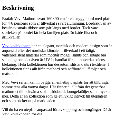
Beskrivning
Brafab Vevi Matbord svart 160×90 cm är ett snyggt bord med plats
för 4-6 personer som är tillverkat i svart aluminium. Bordsskivan av
består av smala ribbor som går längs med bordet. Tack vare
storleken på bordet får hela familjen plats för både fika och
grillkvällar.
Vevi kollektionen
har en elegant, nordisk och modern design som är
anpassad efter det nordiska klimatet. Tillverkad i ett tåligt,
vattenresistent material som motstår mögel, smuts och slitage bra
samtidigt som det även är UV behandlat för att motverka solens
blekning. Hela kollektionen har dessutom slitstark sits i textilene. I
kollektionen finns allt ifrån matbord och soffbord till fåtöljer och
matstolar.
Med Vevi serien kan ni bygga en enhetlig uteplats för att tillbringa
sommarens alla varma dagar. Här finner ni allt från det generösa
matbordet till bekväma stolar, sidobord, loungefåtöljer samt mycket
mer. Detta är en kollektion som ge ett lyxigt intryck till uteplatsen
och som sticker ut på marknaden.
Vill du ha en uteplats anpassad för avkoppling och umgänge? Då är
Vevi kollektionen för dig.