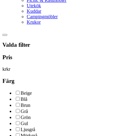
Picnic & Rastmöbler
Utekök
Kuddar
Campingmöbler
Krukor
Valda filter
Pris
kr
kr
Färg
Beige
Blå
Brun
Grå
Grön
Gul
Ljusgrå
Mörkgrå