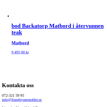
bod Backatorp Matbord i återvunnen
teak
Matbord
9 495,00
kr
Kontakta oss
072-321 59 95
info@ljungbyutemobler.se