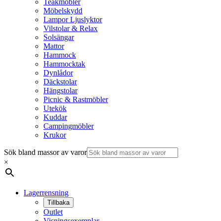
Teakmöbler
Möbelskydd
Lampor Ljuslyktor
Vilstolar & Relax
Solsängar
Mattor
Hammock
Hammocktak
Dynlådor
Däckstolar
Hängstolar
Picnic & Rastmöbler
Utekök
Kuddar
Campingmöbler
Krukor
Sök bland massor av varor
×
Lagerrensning
Tillbaka
Outlet
Visningsexemplar