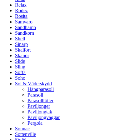
Relax
Rodez
Rosita
Samvaro
Sandhamn
Sandkorn
Shell
Sinarp
Skalfort
Skanör
Slide
Sling
Soffa
Soho
Sol & Väderskydd
Hängparasoll
Parasoll
Parasollfötter
Paviljonger
Paviljongtak
Paviljongväggar
Pergola
Sonnac
Sottenville
Stoltö