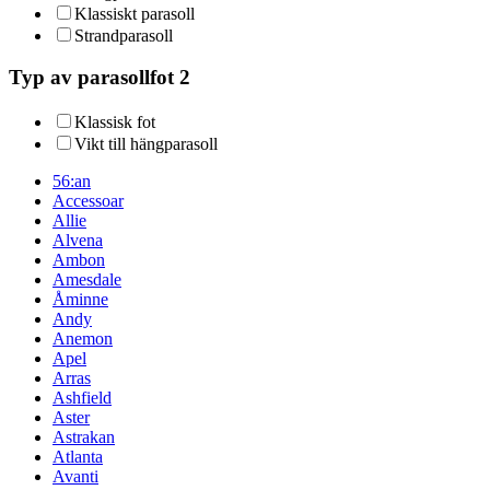
Klassiskt parasoll
Strandparasoll
Typ av parasollfot 2
Klassisk fot
Vikt till hängparasoll
56:an
Accessoar
Allie
Alvena
Ambon
Amesdale
Åminne
Andy
Anemon
Apel
Arras
Ashfield
Aster
Astrakan
Atlanta
Avanti