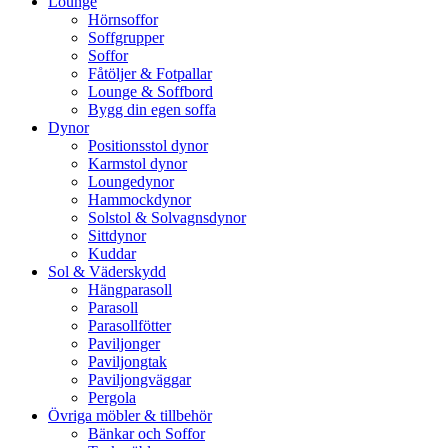
Lounge
Hörnsoffor
Soffgrupper
Soffor
Fåtöljer & Fotpallar
Lounge & Soffbord
Bygg din egen soffa
Dynor
Positionsstol dynor
Karmstol dynor
Loungedynor
Hammockdynor
Solstol & Solvagnsdynor
Sittdynor
Kuddar
Sol & Väderskydd
Hängparasoll
Parasoll
Parasollfötter
Paviljonger
Paviljongtak
Paviljongväggar
Pergola
Övriga möbler & tillbehör
Bänkar och Soffor