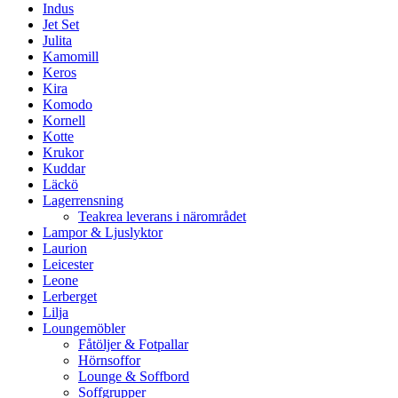
Indus
Jet Set
Julita
Kamomill
Keros
Kira
Komodo
Kornell
Kotte
Krukor
Kuddar
Läckö
Lagerrensning
Teakrea leverans i närområdet
Lampor & Ljuslyktor
Laurion
Leicester
Leone
Lerberget
Lilja
Loungemöbler
Fåtöljer & Fotpallar
Hörnsoffor
Lounge & Soffbord
Soffgrupper