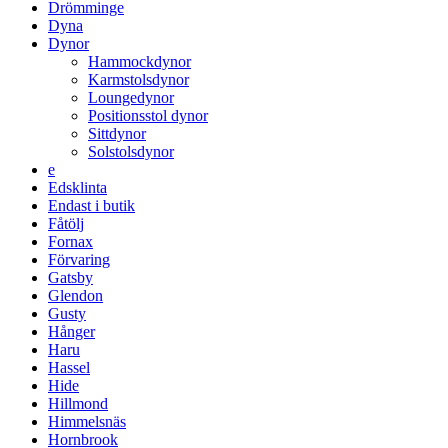
Drömminge
Dyna
Dynor
Hammockdynor
Karmstolsdynor
Loungedynor
Positionsstol dynor
Sittdynor
Solstolsdynor
e
Edsklinta
Endast i butik
Fåtölj
Fornax
Förvaring
Gatsby
Glendon
Gusty
Hånger
Haru
Hassel
Hide
Hillmond
Himmelsnäs
Hornbrook