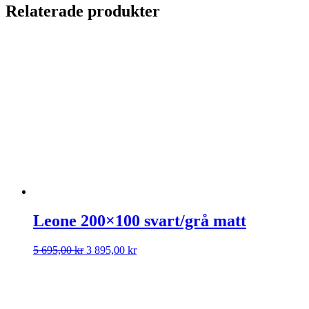
Relaterade produkter
Leone 200×100 svart/grå matt
Det
Det
5 695,00
kr
3 895,00
kr
ursprungliga
nuvarande
priset
priset
var:
är:
5
3