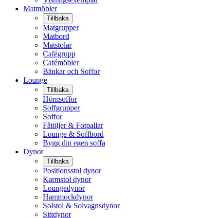
Matmöbler
Tillbaka
Matgrupper
Matbord
Matstolar
Cafégrupp
Cafémöbler
Bänkar och Soffor
Lounge
Tillbaka
Hörnsoffor
Soffgrupper
Soffor
Fåtöljer & Fotpallar
Lounge & Soffbord
Bygg din egen soffa
Dynor
Tillbaka
Positionsstol dynor
Karmstol dynor
Loungedynor
Hammockdynor
Solstol & Solvagnsdynor
Sittdynor