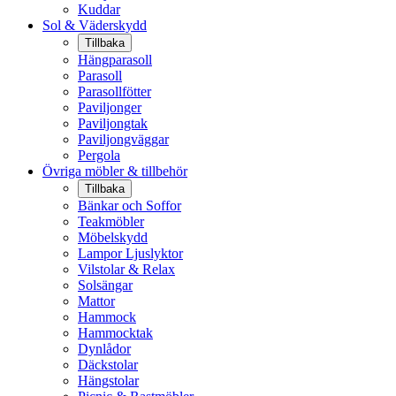
Kuddar
Sol & Väderskydd
Tillbaka
Hängparasoll
Parasoll
Parasollfötter
Paviljonger
Paviljongtak
Paviljongväggar
Pergola
Övriga möbler & tillbehör
Tillbaka
Bänkar och Soffor
Teakmöbler
Möbelskydd
Lampor Ljuslyktor
Vilstolar & Relax
Solsängar
Mattor
Hammock
Hammocktak
Dynlådor
Däckstolar
Hängstolar