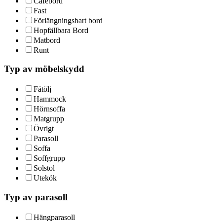
Cafébord
Fast
Förlängningsbart bord
Hopfällbara Bord
Matbord
Runt
Typ av möbelskydd
Fåtölj
Hammock
Hörnsoffa
Matgrupp
Övrigt
Parasoll
Soffa
Soffgrupp
Solstol
Utekök
Typ av parasoll
Hängparasoll