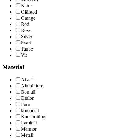
Natur
Ofärgad
Orange
Röd
Rosa
Silver
Svart
Taupe
Vit
Material
Akacia
Aluminium
Bomull
Dralon
Furu
komposit
Konstrotting
Laminat
Marmor
Metall