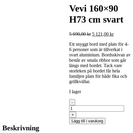
Vevi 160×90
H73 cm svart
Det
Det
5 690,00
kr
5 121,00
kr
ursprungliga
nuvarande
Ett snyggt bord med plats för 4-
priset
priset
6 personer som är tillverkat i
var:
är:
svart aluminium. Bordsskivan av
5
5
består av smala ribbor som går
690,00 kr.
121,00 kr.
längs med bordet. Tack vare
storleken på bordet får hela
familjen plats för både fika och
grillkvällar.
I lager
Vevi
-
160x90
H73
+
cm
Lägg till i varukorg
svart
Beskrivning
mängd