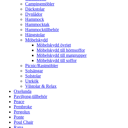
Campingmöbler
Däckstolar
Dynlådor
Hammock
Hammocktak
Hammocktillbehör
Hängstolar
Möbelskydd
Möbelskydd övrigt
Möbelskydd till hörnsoffor
Möbelskydd till matgrupper
Möbelskydd till soffor
Picnic/Rastmöbler
Solsängar
Solstolar
Utekök
Vilstolar & Relax
Oxelunda
Paviljong-tillbehör
Peace
Pembroke
Pergolux
Ponte
Poul Chair
Rana