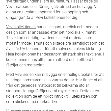
svartfärgad underhållsfri aluminium. Passar både till
Vevi matbord eller för sig själv utmed en husvägg. Vill
du ha en uteplats anpassad för avkoppling och
umgänge? Då är Vevi kollektionen för dig.
Vevi kollektionen
har en elegant, nordisk och modern
design som är anpassad efter det nordiska klimatet.
Tillverkad i ett tåligt, vattenresistent material som
motstår mögel, smuts och slitage bra samtidigt som det
även är UV behandlat för att motverka solens blekning.
Hela kollektionen har dessutom slitstark sits i textilene. I
kollektionen finns allt ifrån matbord och soffbord till
fåtöljer och matstolar.
Med Vevi serien kan ni bygga en enhetlig uteplats för att
tillbringa sommarens alla varma dagar. Här finner ni allt
från det generösa matbordet till bekväma stolar,
sidobord, loungefåtöljer samt mycket mer. Detta är en
kollektion som ge ett lyxigt intryck till uteplatsen och
som sticker ut på marknaden.