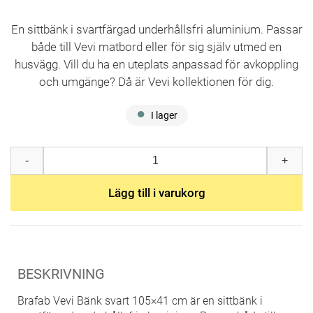
ursprungliga
Det
priset
nuvarande
En sittbänk i svartfärgad underhållsfri aluminium. Passar
var:
priset
både till Vevi matbord eller för sig själv utmed en
2
är:
husvägg. Vill du ha en uteplats anpassad för avkoppling
350,00 kr.
och umgänge? Då är Vevi kollektionen för dig.
2
090,00 kr.
I lager
Vevi
-
+
bänk
105
svart
Lägg till i varukorg
alu
mängd
BESKRIVNING
Brafab Vevi Bänk svart 105×41 cm är en sittbänk i