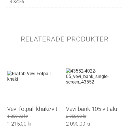
4022-8
RELATERADE PRODUKTER
Vevi fotpall khaki/vit
Vevi bänk 105 vit alu
1 350,00
kr
2 350,00
kr
Det
Det
1 215,00
kr
2 090,00
kr