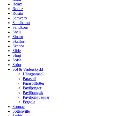
Relax
Rodez
Rosita
Samvaro
Sandhamn
Sandkorn
Shell
Sinarp
Skalfort
Skanör
Slide
Sling
Soffa
Soho
Sol & Väderskydd
Hängparasoll
Parasoll
Parasollfötter
Paviljonger
Paviljongtak
Paviljongväggar
Pergola
Sonnac
Sottenville
Stoltö