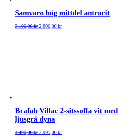
Samvaro hög mittdel antracit
Det
Det
3 190,00
kr
2 800,00
kr
ursprungliga
nuvarande
priset
priset
var:
är:
3
2
190,00 kr.
800,00 kr.
Brafab Villac 2-sitssoffa vit med
ljusgrå dyna
Det
Det
4 490,00
kr
3 995,00
kr
ursprungliga
nuvarande