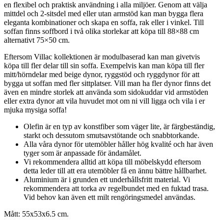
en flexibel och praktisk användning i alla miljöer. Genom att välja
mittdel och 2-sitsdel med eller utan armstöd kan man bygga flera
eleganta kombinationer och skapa en soffa, rak eller i vinkel. Till
soffan finns soffbord i två olika storlekar att köpa till 88×88 cm
alternativt 75×50 cm.
Eftersom Villac kollektionen är modulbaserad kan man givetvis
köpa till fler delar till sin soffa. Exempelvis kan man köpa till fler
mitt/hörndelar med beige dynor, ryggstöd och ryggdynor för att
bygga ut soffan med fler sittplatser. Vill man ha fler dynor finns det
även en mindre storlek att använda som sidokuddar vid armstöden
eller extra dynor att vila huvudet mot om ni vill ligga och vila i er
mjuka mysiga soffa!
Olefin är en typ av konstfiber som väger lite, är färgbeständig,
starkt och dessutom smutsavstötande och snabbtorkande.
Alla våra dynor för utemöbler håller hög kvalité och har även
tyger som är anpassade för ändamålet.
Vi rekommendera alltid att köpa till möbelskydd eftersom
detta leder till att era utemöbler få en ännu bättre hållbarhet.
Aluminium är i grunden ett underhållsfritt material. Vi
rekommendera att torka av regelbundet med en fuktad trasa.
Vid behov kan även ett milt rengöringsmedel användas.
Mått: 55x53x6.5 cm.