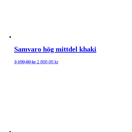
Samvaro hög mittdel khaki
Det
Det
3 190,00
kr
2 800,00
kr
ursprungliga
nuvarande
priset
priset
var:
är:
3
2
190,00 kr.
800,00 kr.