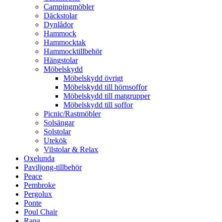
Campingmöbler
Däckstolar
Dynlådor
Hammock
Hammocktak
Hammocktillbehör
Hängstolar
Möbelskydd
Möbelskydd övrigt
Möbelskydd till hörnsoffor
Möbelskydd till matgrupper
Möbelskydd till soffor
Picnic/Rastmöbler
Solsängar
Solstolar
Utekök
Vilstolar & Relax
Oxelunda
Paviljong-tillbehör
Peace
Pembroke
Pergolux
Ponte
Poul Chair
Rana