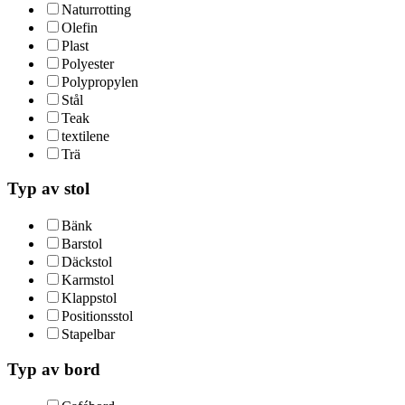
Naturrotting
Olefin
Plast
Polyester
Polypropylen
Stål
Teak
textilene
Trä
Typ av stol
Bänk
Barstol
Däckstol
Karmstol
Klappstol
Positionsstol
Stapelbar
Typ av bord