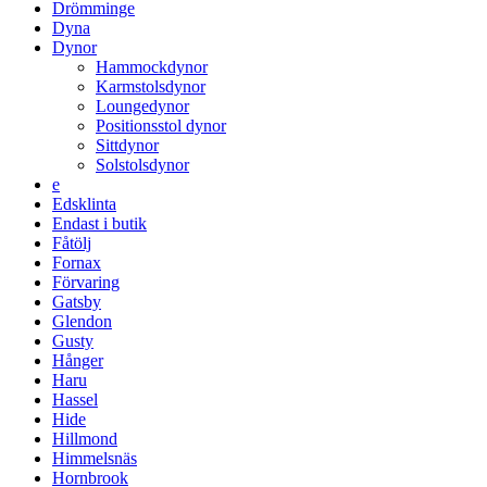
Drömminge
Dyna
Dynor
Hammockdynor
Karmstolsdynor
Loungedynor
Positionsstol dynor
Sittdynor
Solstolsdynor
e
Edsklinta
Endast i butik
Fåtölj
Fornax
Förvaring
Gatsby
Glendon
Gusty
Hånger
Haru
Hassel
Hide
Hillmond
Himmelsnäs
Hornbrook