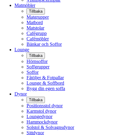
Matmöbler
Tillbaka
Matgrupper
Matbord
Matstolar
Cafégrupp
Cafémöbler
Bänkar och Soffor
Lounge
Tillbaka
Hörnsoffor
Soffgrupper
Soffor
Fåtöljer & Fotpallar
Lounge & Soffbord
Bygg din egen soffa
Dynor
Tillbaka
Positionsstol dynor
Karmstol dynor
Loungedynor
Hammockdynor
Solstol & Solvagnsdynor
Sittdynor