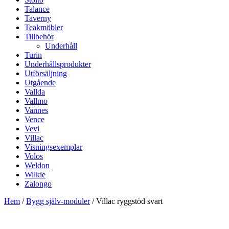
Talance
Taverny
Teakmöbler
Tillbehör
Underhåll
Turin
Underhållsprodukter
Utförsäljning
Utgående
Vallda
Vallmo
Vannes
Vence
Vevi
Villac
Visningsexemplar
Volos
Weldon
Wilkie
Zalongo
Hem
/
Bygg själv-moduler
/ Villac ryggstöd svart