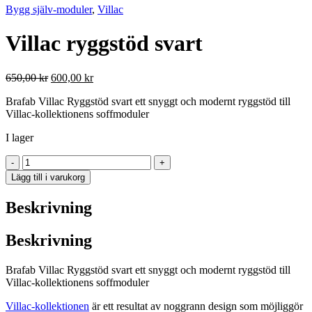
Bygg själv-moduler
,
Villac
Villac ryggstöd svart
Det
Det
650,00
kr
600,00
kr
ursprungliga
nuvarande
Brafab Villac Ryggstöd svart ett snyggt och modernt ryggstöd till
priset
priset
Villac-kollektionens soffmoduler
var:
är:
650,00 kr.
600,00 kr.
I lager
Villac
-
+
ryggstöd
Lägg till i varukorg
svart
mängd
Beskrivning
Beskrivning
Brafab Villac Ryggstöd svart ett snyggt och modernt ryggstöd till
Villac-kollektionens soffmoduler
Villac-kollektionen
är ett resultat av noggrann design som möjliggör