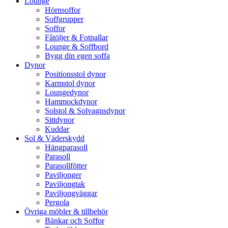
Lounge
Hörnsoffor
Soffgrupper
Soffor
Fåtöljer & Fotpallar
Lounge & Soffbord
Bygg din egen soffa
Dynor
Positionsstol dynor
Karmstol dynor
Loungedynor
Hammockdynor
Solstol & Solvagnsdynor
Sittdynor
Kuddar
Sol & Väderskydd
Hängparasoll
Parasoll
Parasollfötter
Paviljonger
Paviljongtak
Paviljongväggar
Pergola
Övriga möbler & tillbehör
Bänkar och Soffor