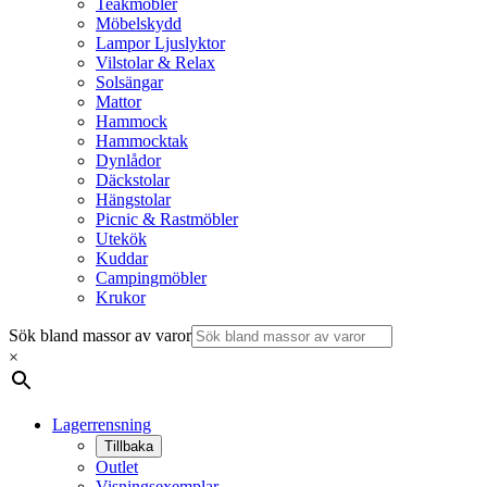
Teakmöbler
Möbelskydd
Lampor Ljuslyktor
Vilstolar & Relax
Solsängar
Mattor
Hammock
Hammocktak
Dynlådor
Däckstolar
Hängstolar
Picnic & Rastmöbler
Utekök
Kuddar
Campingmöbler
Krukor
Sök bland massor av varor
×
Lagerrensning
Tillbaka
Outlet
Visningsexemplar