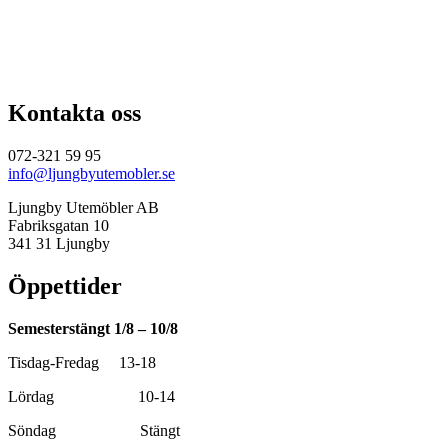
priset
priset
var:
är:
4
3
490,00 kr.
995,00 kr.
Kontakta oss
072-321 59 95
info@ljungbyutemobler.se
Ljungby Utemöbler AB
Fabriksgatan 10
341 31 Ljungby
Öppettider
Semesterstängt 1/8 – 10/8
Tisdag-Fredag 13-18
Lördag 10-14
Söndag Stängt