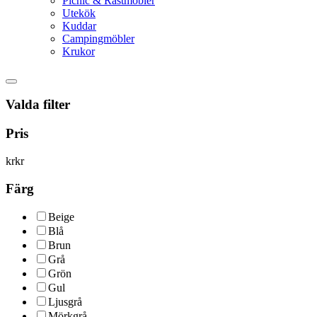
Picnic & Rastmöbler
Utekök
Kuddar
Campingmöbler
Krukor
Valda filter
Pris
kr
kr
Färg
Beige
Blå
Brun
Grå
Grön
Gul
Ljusgrå
Mörkgrå