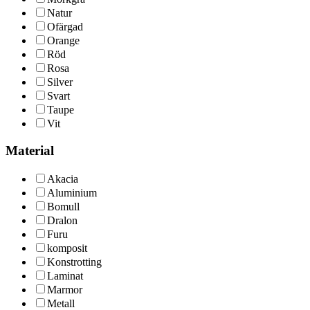
Natur
Ofärgad
Orange
Röd
Rosa
Silver
Svart
Taupe
Vit
Material
Akacia
Aluminium
Bomull
Dralon
Furu
komposit
Konstrotting
Laminat
Marmor
Metall