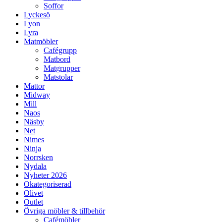
Soffor
Lyckesö
Lyon
Lyra
Matmöbler
Cafégrupp
Matbord
Matgrupper
Matstolar
Mattor
Midway
Mill
Naos
Näsby
Net
Nimes
Ninja
Norrsken
Nydala
Nyheter 2026
Okategoriserad
Olivet
Outlet
Övriga möbler & tillbehör
Cafémöbler