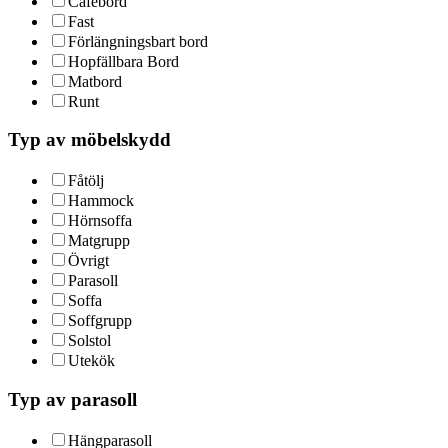
Cafébord
Fast
Förlängningsbart bord
Hopfällbara Bord
Matbord
Runt
Typ av möbelskydd
Fåtölj
Hammock
Hörnsoffa
Matgrupp
Övrigt
Parasoll
Soffa
Soffgrupp
Solstol
Utekök
Typ av parasoll
Hängparasoll