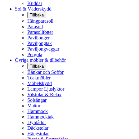
Kuddar
Sol & Väderskydd
Tillbaka
Hängparasoll
Parasoll
Parasollfötter
Paviljonger
Paviljongtak
Paviljongväggar
Pergola
Övriga möbler & tillbehör
Tillbaka
Bänkar och Soffor
Teakmöbler
Möbelskydd
Lampor Ljuslyktor
Vilstolar & Relax
Solsängar
Mattor
Hammock
Hammocktak
Dynlådor
Däckstolar
Hängstolar