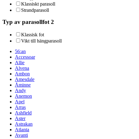
Klassiskt parasoll
Strandparasoll
Typ av parasollfot 2
Klassisk fot
Vikt till hängparasoll
56:an
Accessoar
Allie
Alvena
Ambon
Amesdale
Åminne
Andy
Anemon
Apel
Arras
Ashfield
Aster
Astrakan
Atlanta
Avanti