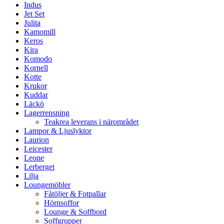
Indus
Jet Set
Julita
Kamomill
Keros
Kira
Komodo
Kornell
Kotte
Krukor
Kuddar
Läckö
Lagerrensning
Teakrea leverans i närområdet
Lampor & Ljuslyktor
Laurion
Leicester
Leone
Lerberget
Lilja
Loungemöbler
Fåtöljer & Fotpallar
Hörnsoffor
Lounge & Soffbord
Soffgrupper