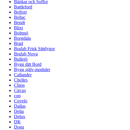
Bänkar och Soffor
Battleford
Belfort
Bellac
Bendt
Blixt
Bolmsö
Borgdala
Brad
Brafab Frisk Sittdynor
Brafab Nova
Bullerö
Bygg ditt Bord
Bygg själv-moduler
Callander
Chelles
Chios
Circus
con
Covelo
Dallas
Delia
Delux
DK
Doga