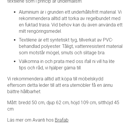
textilene som i princip är underhållsfri.
Aluminium är i grunden ett underhållsfritt material. Vi
rekommendera alltid att torka av regelbundet med
en fuktad trasa. Vid behov kan du även använda ett
milt rengöringsmedel.
Textilene är ett syntetiskt tyg, tillverkat av PVC-
behandlad polyester. Tåligt, vattenresistent material
som motstår mögel, smuts och slitage bra.
Välkomna in och prata med oss ifall ni vill ha lite
tips och råd, vi hjälper gärna till.
Vi rekommendera alltid att köpa till möbelskydd
eftersom detta leder till att era utemöbler få en ännu
bättre hållbarhet.
Mått: bredd 50 cm, djup 62 cm, höjd 109 cm, sitthöjd 45
cm
Läs mer om Avanti hos
Brafab