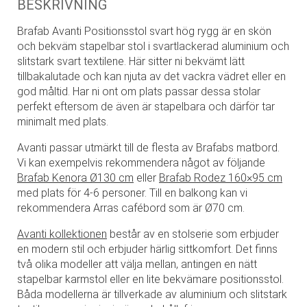
BESKRIVNING
Brafab Avanti Positionsstol svart hög rygg är en skön
och bekväm stapelbar stol i svartlackerad aluminium och
slitstark svart textilene. Här sitter ni bekvämt lätt
tillbakalutade och kan njuta av det vackra vädret eller en
god måltid. Har ni ont om plats passar dessa stolar
perfekt eftersom de även är stapelbara och därför tar
minimalt med plats.
Avanti passar utmärkt till de flesta av Brafabs matbord.
Vi kan exempelvis rekommendera något av följande
Brafab Kenora Ø130 cm
eller
Brafab Rodez 160×95 cm
med plats för 4-6 personer. Till en balkong kan vi
rekommendera Arras cafébord som är Ø70 cm.
Avanti kollektionen
består av en stolserie som erbjuder
en modern stil och erbjuder härlig sittkomfort. Det finns
två olika modeller att välja mellan, antingen en nätt
stapelbar karmstol eller en lite bekvämare positionsstol.
Båda modellerna är tillverkade av aluminium och slitstark