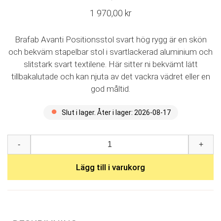
Det
1 970,00
kr
ursprungliga
Det
priset
nuvarande
Brafab Avanti Positionsstol svart hög rygg är en skön
var:
priset
och bekväm stapelbar stol i svartlackerad aluminium och
2
är:
slitstark svart textilene. Här sitter ni bekvämt lätt
190,00 kr.
tillbakalutade och kan njuta av det vackra vädret eller en
1
god måltid.
970,00 kr.
Slut i lager. Åter i lager: 2026-08-17
Avanti
-
+
positionsstol
svart/svart
mängd
Lägg till i varukorg