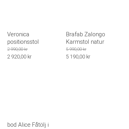
Veronica
Brafab Zalongo
positionsstol
Karmstol natur
2 990,00
kr
5 990,00
kr
Det
Det
2 920,00
kr
5 190,00
kr
ursprungliga
Det
ursprungliga
Det
priset
nuvarande
priset
nuvarande
var:
priset
var:
priset
2
är:
5
är:
990,00 kr.
2
990,00 kr.
5
920,00 kr.
190,00 kr.
bod Alice Fåtölj i