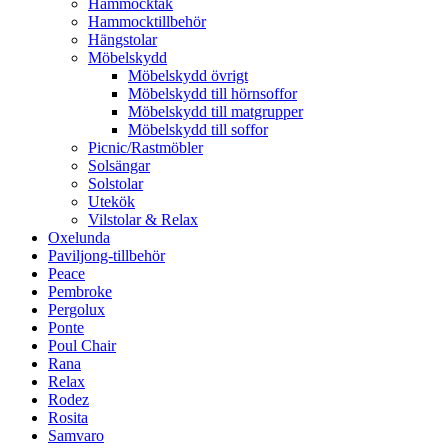
Hammocktak
Hammocktillbehör
Hängstolar
Möbelskydd
Möbelskydd övrigt
Möbelskydd till hörnsoffor
Möbelskydd till matgrupper
Möbelskydd till soffor
Picnic/Rastmöbler
Solsängar
Solstolar
Utekök
Vilstolar & Relax
Oxelunda
Paviljong-tillbehör
Peace
Pembroke
Pergolux
Ponte
Poul Chair
Rana
Relax
Rodez
Rosita
Samvaro