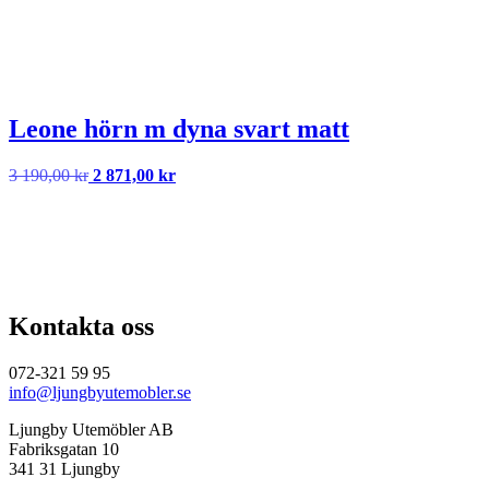
Leone hörn m dyna svart matt
Det
Det
3 190,00
kr
2 871,00
kr
ursprungliga
nuvarande
priset
priset
var:
är:
3
2
190,00 kr.
871,00 kr.
Kontakta oss
072-321 59 95
info@ljungbyutemobler.se
Ljungby Utemöbler AB
Fabriksgatan 10
341 31 Ljungby