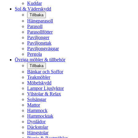
Kuddar
Sol & Väderskydd
Tillbaka
Hängparasoll
Parasoll
Parasollfötter
Paviljonger
Paviljongtak
Paviljongväggar
Pergola
Övriga möbler & tillbehör
Tillbaka
Bänkar och Soffor
Teakmöbler
Möbelskydd
Lampor Ljuslyktor
Vilstolar & Relax
Solsängar
Mattor
Hammock
Hammocktak
Dynlådor
Däckstolar
Hängstolar