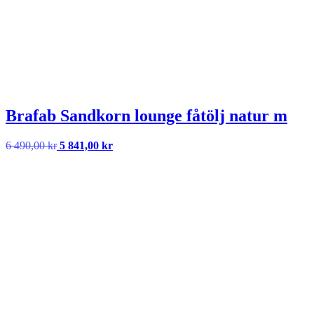
Brafab Sandkorn lounge fåtölj natur m
Det
Det
6 490,00
kr
5 841,00
kr
ursprungliga
nuvarande
priset
priset
var:
är:
6
5
490,00 kr.
841,00 kr.