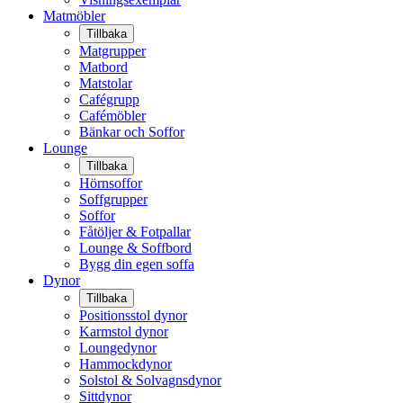
Matmöbler
Tillbaka
Matgrupper
Matbord
Matstolar
Cafégrupp
Cafémöbler
Bänkar och Soffor
Lounge
Tillbaka
Hörnsoffor
Soffgrupper
Soffor
Fåtöljer & Fotpallar
Lounge & Soffbord
Bygg din egen soffa
Dynor
Tillbaka
Positionsstol dynor
Karmstol dynor
Loungedynor
Hammockdynor
Solstol & Solvagnsdynor
Sittdynor