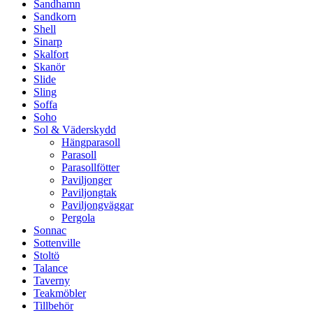
Sandhamn
Sandkorn
Shell
Sinarp
Skalfort
Skanör
Slide
Sling
Soffa
Soho
Sol & Väderskydd
Hängparasoll
Parasoll
Parasollfötter
Paviljonger
Paviljongtak
Paviljongväggar
Pergola
Sonnac
Sottenville
Stoltö
Talance
Taverny
Teakmöbler
Tillbehör