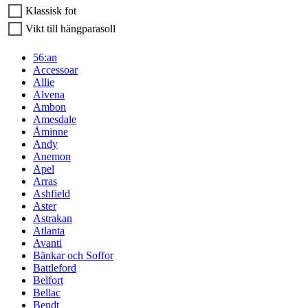
Klassisk fot
Vikt till hängparasoll
56:an
Accessoar
Allie
Alvena
Ambon
Amesdale
Åminne
Andy
Anemon
Apel
Arras
Ashfield
Aster
Astrakan
Atlanta
Avanti
Bänkar och Soffor
Battleford
Belfort
Bellac
Bendt