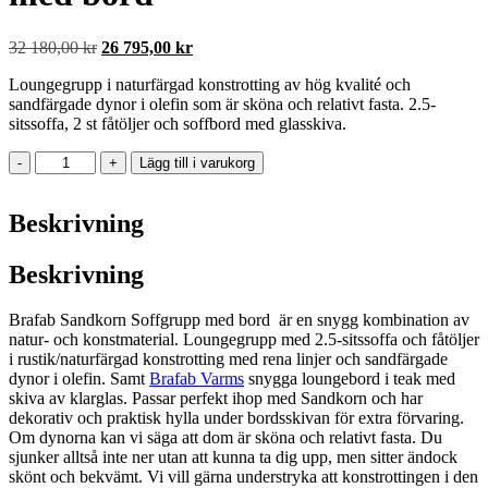
Det
Det
32 180,00
kr
26 795,00
kr
ursprungliga
nuvarande
Loungegrupp i naturfärgad konstrotting av hög kvalité och
priset
priset
sandfärgade dynor i olefin som är sköna och relativt fasta. 2.5-
var:
är:
sitssoffa, 2 st fåtöljer och soffbord med glasskiva.
32
26
180,00 kr.
795,00 kr.
Brafab
-
+
Lägg till i varukorg
Sandkorn
Soffgrupp
Beskrivning
med
bord
mängd
Beskrivning
Brafab Sandkorn Soffgrupp med bord är en snygg kombination av
natur- och konstmaterial. Loungegrupp med 2.5-sitssoffa och fåtöljer
i rustik/naturfärgad konstrotting med rena linjer och sandfärgade
dynor i olefin. Samt
Brafab Varms
snygga loungebord i teak med
skiva av klarglas. Passar perfekt ihop med Sandkorn och har
dekorativ och praktisk hylla under bordsskivan för extra förvaring.
Om dynorna kan vi säga att dom är sköna och relativt fasta. Du
sjunker alltså inte ner utan att kunna ta dig upp, men sitter ändock
skönt och bekvämt. Vi vill gärna understryka att konstrottingen i den