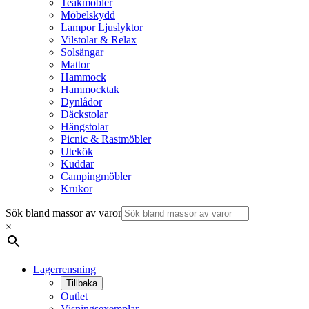
Teakmöbler
Möbelskydd
Lampor Ljuslyktor
Vilstolar & Relax
Solsängar
Mattor
Hammock
Hammocktak
Dynlådor
Däckstolar
Hängstolar
Picnic & Rastmöbler
Utekök
Kuddar
Campingmöbler
Krukor
Sök bland massor av varor
×
Lagerrensning
Tillbaka
Outlet
Visningsexemplar