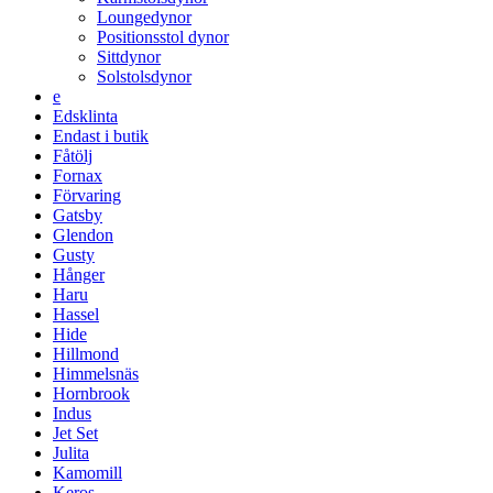
Loungedynor
Positionsstol dynor
Sittdynor
Solstolsdynor
e
Edsklinta
Endast i butik
Fåtölj
Fornax
Förvaring
Gatsby
Glendon
Gusty
Hånger
Haru
Hassel
Hide
Hillmond
Himmelsnäs
Hornbrook
Indus
Jet Set
Julita
Kamomill
Keros