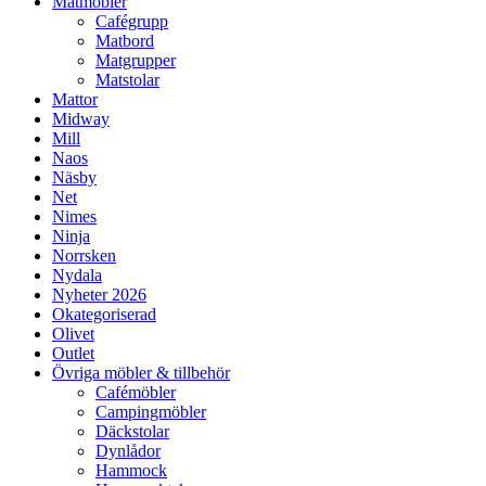
Matmöbler
Cafégrupp
Matbord
Matgrupper
Matstolar
Mattor
Midway
Mill
Naos
Näsby
Net
Nimes
Ninja
Norrsken
Nydala
Nyheter 2026
Okategoriserad
Olivet
Outlet
Övriga möbler & tillbehör
Cafémöbler
Campingmöbler
Däckstolar
Dynlådor
Hammock