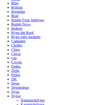
Blixt
Bolmsö
Borgdala
Brad
Brafab Frisk Sittdynor
Brafab Nova
Bullerö
Bygg ditt Bord
Bygg själv-moduler
Callander
Chelles
Chios
Circus
con
Covelo
Dallas
Delia
Delux
DK
Doga
Drömminge
Dyna
Dynor
Hammockdynor
Karmstolsdynor