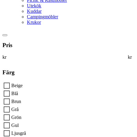
Picnic & Rastmöbler
Utekök
Kuddar
Campingmöbler
Krukor
Pris
kr
kr
Färg
Beige
Blå
Brun
Grå
Grön
Gul
Ljusgrå