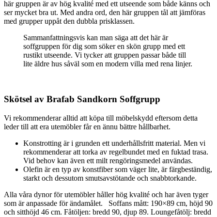
här gruppen är av hög kvalité med ett utseende som både känns och
ser mycket bra ut. Med andra ord, den här gruppen tål att jämföras
med grupper uppåt den dubbla prisklassen.
Sammanfattningsvis kan man säga att det här är
soffgruppen för dig som söker en skön grupp med ett
rustikt utseende. Vi tycker att gruppen passar både till
lite äldre hus såväl som en modern villa med rena linjer.
Skötsel av Brafab Sandkorn Soffgrupp
Vi rekommenderar alltid att köpa till möbelskydd eftersom detta
leder till att era utemöbler får en ännu bättre hållbarhet.
Konstrotting är i grunden ett underhållsfritt material. Men vi
rekommenderar att torka av regelbundet med en fuktad trasa.
Vid behov kan även ett milt rengöringsmedel användas.
Olefin är en typ av konstfiber som väger lite, är färgbeständig,
starkt och dessutom smutsavstötande och snabbtorkande.
Alla våra dynor för utemöbler håller hög kvalité och har även tyger
som är anpassade för ändamålet. Soffans mått: 190×89 cm, höjd 90
och sitthöjd 46 cm. Fåtöljen: bredd 90, djup 89. Loungefåtölj: bredd