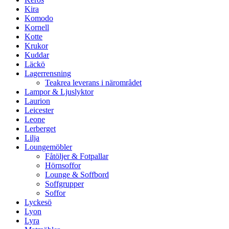
Kira
Komodo
Kornell
Kotte
Krukor
Kuddar
Läckö
Lagerrensning
Teakrea leverans i närområdet
Lampor & Ljuslyktor
Laurion
Leicester
Leone
Lerberget
Lilja
Loungemöbler
Fåtöljer & Fotpallar
Hörnsoffor
Lounge & Soffbord
Soffgrupper
Soffor
Lyckesö
Lyon
Lyra