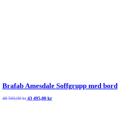
Brafab Amesdale Soffgrupp med bord
Det
Det
48 560,00
kr
43 495,00
kr
ursprungliga
nuvarande
priset
priset
var:
är:
48
43
560,00 kr.
495,00 kr.