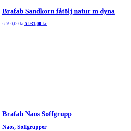
Brafab Sandkorn fåtölj natur m dyna
Det
Det
6 590,00
kr
5 931,00
kr
ursprungliga
nuvarande
priset
priset
var:
är:
6
5
590,00 kr.
931,00 kr.
Brafab Naos Soffgrupp
Naos, Soffgrupper