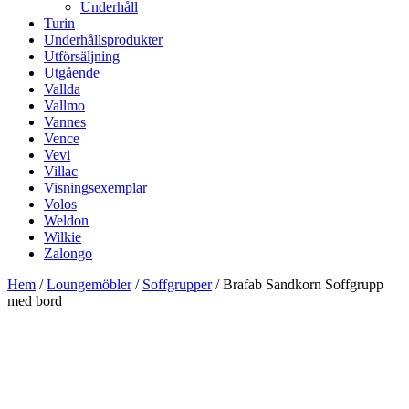
Underhåll
Turin
Underhållsprodukter
Utförsäljning
Utgående
Vallda
Vallmo
Vannes
Vence
Vevi
Villac
Visningsexemplar
Volos
Weldon
Wilkie
Zalongo
Hem
/
Loungemöbler
/
Soffgrupper
/ Brafab Sandkorn Soffgrupp
med bord