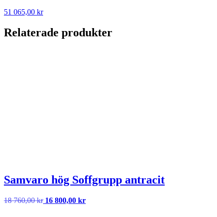
51 065,00
kr
Relaterade produkter
Samvaro hög Soffgrupp antracit
Det
Det
18 760,00
kr
16 800,00
kr
ursprungliga
nuvarande