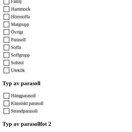
Fåtölj
Hammock
Hörnsoffa
Matgrupp
Övrigt
Parasoll
Soffa
Soffgrupp
Solstol
Utekök
Typ av parasoll
Hängparasoll
Klassiskt parasoll
Strandparasoll
Typ av parasollfot 2