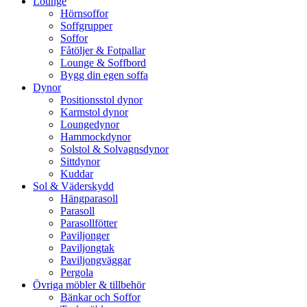
Lounge
Hörnsoffor
Soffgrupper
Soffor
Fåtöljer & Fotpallar
Lounge & Soffbord
Bygg din egen soffa
Dynor
Positionsstol dynor
Karmstol dynor
Loungedynor
Hammockdynor
Solstol & Solvagnsdynor
Sittdynor
Kuddar
Sol & Väderskydd
Hängparasoll
Parasoll
Parasollfötter
Paviljonger
Paviljongtak
Paviljongväggar
Pergola
Övriga möbler & tillbehör
Bänkar och Soffor