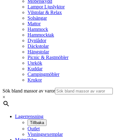
Möbelskydd
Lampor Ljuslyktor
Vilstolar & Relax
Solsängar
Mattor
Hammock
Hammocktak
Dynlådor
Däckstolar
Hängstolar
Picnic & Rastmöbler
Utekök
Kuddar
Campingmöbler
Krukor
Sök bland massor av varor
×
Lagerrensning
Tillbaka
Outlet
Visningsexemplar
Matmöbler