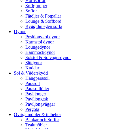
Hörnsoffor
Soffgrupper
Soffor
Fåtöljer & Fotpallar
Lounge & Soffbord
Bygg din egen soffa
Dynor
Positionsstol dynor
Karmstol dynor
Loungedynor
Hammockdynor
Solstol & Solvagnsdynor
Sittdynor
Kuddar
Sol & Väderskydd
Hängparasoll
Parasoll
Parasollfötter
Paviljonger
Paviljongtak
Paviljongväggar
Pergola
Övriga möbler & tillbehör
Bänkar och Soffor
Teakmöbler