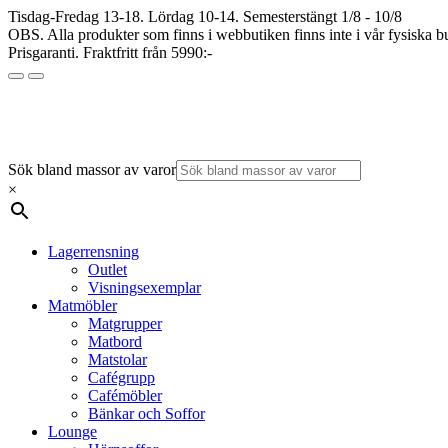
Tisdag-Fredag 13-18. Lördag 10-14. Semesterstängt 1/8 - 10/8
OBS. Alla produkter som finns i webbutiken finns inte i vår fysiska bu
Prisgaranti. Fraktfritt från 5990:-
Sök bland massor av varor
×
Lagerrensning
Outlet
Visningsexemplar
Matmöbler
Matgrupper
Matbord
Matstolar
Cafégrupp
Cafémöbler
Bänkar och Soffor
Lounge