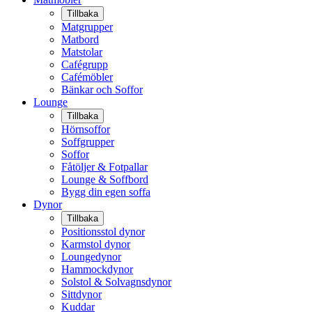
Tillbaka
Matgrupper
Matbord
Matstolar
Cafégrupp
Cafémöbler
Bänkar och Soffor
Lounge
Tillbaka
Hörnsoffor
Soffgrupper
Soffor
Fåtöljer & Fotpallar
Lounge & Soffbord
Bygg din egen soffa
Dynor
Tillbaka
Positionsstol dynor
Karmstol dynor
Loungedynor
Hammockdynor
Solstol & Solvagnsdynor
Sittdynor
Kuddar