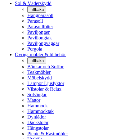
Sol & Väderskydd
Tillbaka
Hängparasoll
Parasoll
Parasollfötter
Paviljonger
Paviljongtak
Paviljongväggar
Pergola
Övriga möbler & tillbehör
Tillbaka
Bänkar och Soffor
Teakmöbler
Möbelskydd
Lampor Ljuslyktor
Vilstolar & Relax
Solsängar
Mattor
Hammock
Hammocktak
Dynlådor
Däckstolar
Hängstolar
Picnic & Rastmöbler