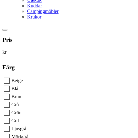
Utekök
Kuddar
Campingmöbler
Krukor
Pris
kr
Färg
Beige
Blå
Brun
Grå
Grön
Gul
Ljusgrå
Mörkgrå