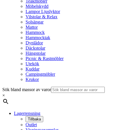
Teakmöbler
Möbelskydd
Lampor Ljuslyktor
Vilstolar & Relax
Solsängar
Mattor
Hammock
Hammocktak
Dynlådor
Däckstolar
Hängstolar
Picnic & Rastmöbler
Utekök
Kuddar
Campingmöbler
Krukor
Sök bland massor av varor
×
Lagerrensning
Tillbaka
Outlet
Visningsexemplar