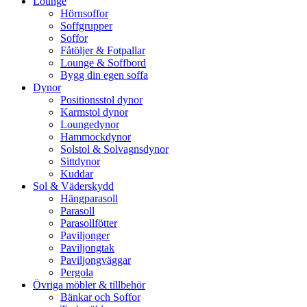
Lounge
Hörnsoffor
Soffgrupper
Soffor
Fåtöljer & Fotpallar
Lounge & Soffbord
Bygg din egen soffa
Dynor
Positionsstol dynor
Karmstol dynor
Loungedynor
Hammockdynor
Solstol & Solvagnsdynor
Sittdynor
Kuddar
Sol & Väderskydd
Hängparasoll
Parasoll
Parasollfötter
Paviljonger
Paviljongtak
Paviljongväggar
Pergola
Övriga möbler & tillbehör
Bänkar och Soffor