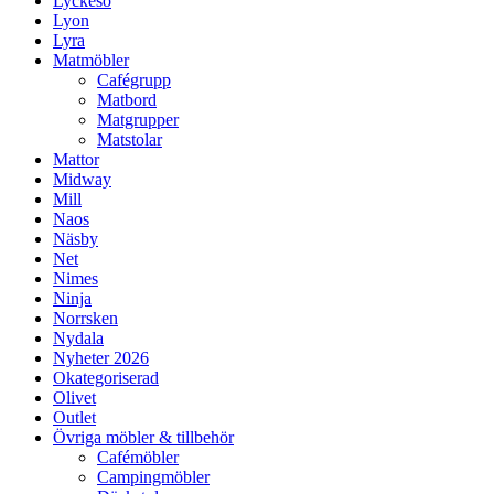
Lyckesö
Lyon
Lyra
Matmöbler
Cafégrupp
Matbord
Matgrupper
Matstolar
Mattor
Midway
Mill
Naos
Näsby
Net
Nimes
Ninja
Norrsken
Nydala
Nyheter 2026
Okategoriserad
Olivet
Outlet
Övriga möbler & tillbehör
Cafémöbler
Campingmöbler