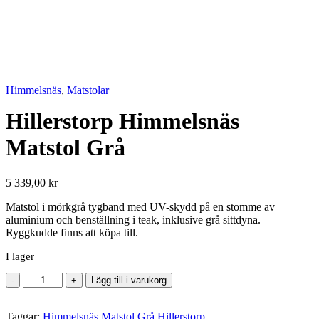
Himmelsnäs
,
Matstolar
Hillerstorp Himmelsnäs
Matstol Grå
5 339,00
kr
Matstol i mörkgrå tygband med UV-skydd på en stomme av
aluminium och benställning i teak, inklusive grå sittdyna.
Ryggkudde finns att köpa till.
I lager
Hillerstorp
-
+
Lägg till i varukorg
Himmelsnäs
Matstol
Taggar:
Grå
Himmelsnäs Matstol Grå Hillerstorp