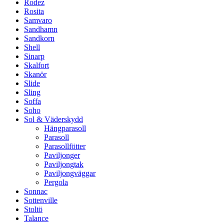
Rodez
Rosita
Samvaro
Sandhamn
Sandkorn
Shell
Sinarp
Skalfort
Skanör
Slide
Sling
Soffa
Soho
Sol & Väderskydd
Hängparasoll
Parasoll
Parasollfötter
Paviljonger
Paviljongtak
Paviljongväggar
Pergola
Sonnac
Sottenville
Stoltö
Talance