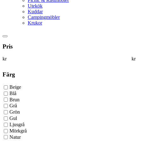
Picnic & Rastmöbler
Utekök
Kuddar
Campingmöbler
Krukor
Pris
kr
kr
Färg
Beige
Blå
Brun
Grå
Grön
Gul
Ljusgrå
Mörkgrå
Natur