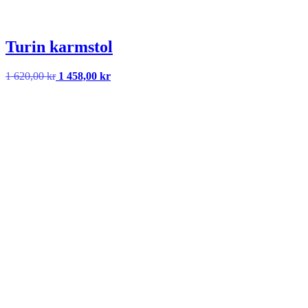
Turin karmstol
Det
Det
1 620,00
kr
1 458,00
kr
ursprungliga
nuvarande
priset
priset
var:
är:
1
1
620,00 kr.
458,00 kr.