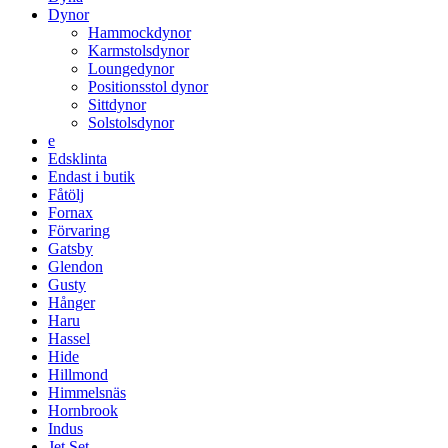
Dynor
Hammockdynor
Karmstolsdynor
Loungedynor
Positionsstol dynor
Sittdynor
Solstolsdynor
e
Edsklinta
Endast i butik
Fåtölj
Fornax
Förvaring
Gatsby
Glendon
Gusty
Hånger
Haru
Hassel
Hide
Hillmond
Himmelsnäs
Hornbrook
Indus
Jet Set