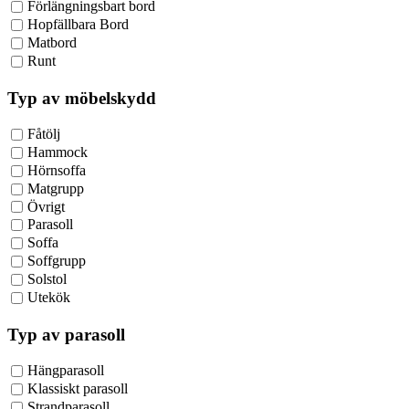
Förlängningsbart bord
Hopfällbara Bord
Matbord
Runt
Typ av möbelskydd
Fåtölj
Hammock
Hörnsoffa
Matgrupp
Övrigt
Parasoll
Soffa
Soffgrupp
Solstol
Utekök
Typ av parasoll
Hängparasoll
Klassiskt parasoll
Strandparasoll