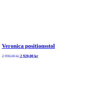
Veronica positionsstol
Det
Det
2 990,00
kr
2 920,00
kr
ursprungliga
nuvarande
priset
priset
var:
är:
2
2
990,00 kr.
920,00 kr.