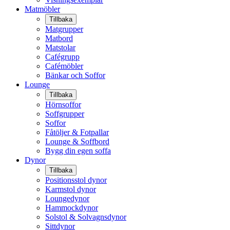
Matmöbler
Tillbaka
Matgrupper
Matbord
Matstolar
Cafégrupp
Cafémöbler
Bänkar och Soffor
Lounge
Tillbaka
Hörnsoffor
Soffgrupper
Soffor
Fåtöljer & Fotpallar
Lounge & Soffbord
Bygg din egen soffa
Dynor
Tillbaka
Positionsstol dynor
Karmstol dynor
Loungedynor
Hammockdynor
Solstol & Solvagnsdynor
Sittdynor