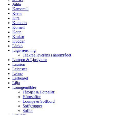
Julita
Kamomill
Keros
Kira
Komodo
Kornell
Kotte
Krukor
Kuddar
Läckö
Lagerrensning
Teakrea leverans i närområdet
Lampor & Ljuslyktor
Laurion
Leicester
Leone
Lerberget
Lilja
Loungemöbler
Fåtöljer & Fotpallar
Hörnsoffor
Lounge & Soffbord
Soffgrupper
Soffor