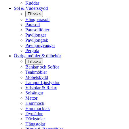
Kuddar
Sol & Väderskydd
Tillbaka
Hängparasoll
Parasoll
Parasollfötter
Paviljonger
Paviljongtak
Paviljongväggar
Pergola
Övriga möbler & tillbehör
Tillbaka
Bänkar och Soffor
Teakmöbler
Möbelskydd
Lampor Ljuslyktor
Vilstolar & Relax
Solsängar
Mattor
Hammock
Hammocktak
Dynlådor
Däckstolar
Hängstolar