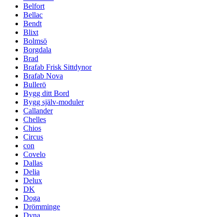
Belfort
Bellac
Bendt
Blixt
Bolmsö
Borgdala
Brad
Brafab Frisk Sittdynor
Brafab Nova
Bullerö
Bygg ditt Bord
Bygg själv-moduler
Callander
Chelles
Chios
Circus
con
Covelo
Dallas
Delia
Delux
DK
Doga
Drömminge
Dyna