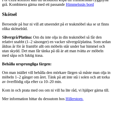
grå. Kombinera gärna med ett passande
Himmelsnäs bord
Skötsel
Beroende på hur ni vill att utseendet på er teakmöbel ska se ut finns
olika skötselråd.
Silvergrå/Platina:
Om du inte olja in din teakmöbel så får den
relativt snabbt (1–2 säsonger) en vacker silvergrå/platina. Som sedan
åldras år för år framför allt om möbeln står under bar himmel och
utan skydd. Det man får tänka på då är att man tvätta av möbeln
med såpa och fuktig trasa.
Behålla ursprungliga färgen:
Om man istället vill behålla den mörkare färgen så måste man olja in
möbeln 1–2 gånger om året. Tänk på att inte stå i solen och att torka
av överflödig olja efter ca 10–20 min.
Kom in och prata med oss om ni vill ha lite råd, vi hjälper gärna till.
Mer information hittar du dessutom hos
Hillerstorp.