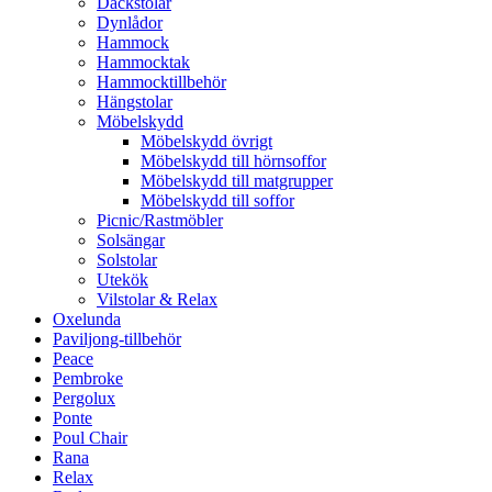
Däckstolar
Dynlådor
Hammock
Hammocktak
Hammocktillbehör
Hängstolar
Möbelskydd
Möbelskydd övrigt
Möbelskydd till hörnsoffor
Möbelskydd till matgrupper
Möbelskydd till soffor
Picnic/Rastmöbler
Solsängar
Solstolar
Utekök
Vilstolar & Relax
Oxelunda
Paviljong-tillbehör
Peace
Pembroke
Pergolux
Ponte
Poul Chair
Rana
Relax