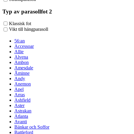
Typ av parasollfot 2
Klassisk fot
Vikt till hängparasoll
56:an
Accessoar
Allie
Alvena
Ambon
Amesdale
Åminne
Andy
Anemon
Apel
Arras
Ashfield
Aster
Astrakan
Atlanta
Avanti
Bänkar och Soffor
Battleford