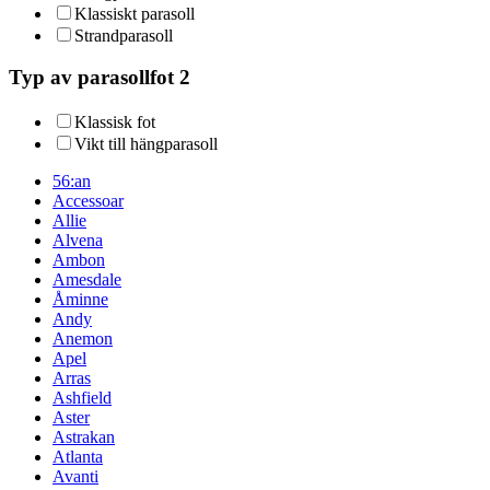
Klassiskt parasoll
Strandparasoll
Typ av parasollfot 2
Klassisk fot
Vikt till hängparasoll
56:an
Accessoar
Allie
Alvena
Ambon
Amesdale
Åminne
Andy
Anemon
Apel
Arras
Ashfield
Aster
Astrakan
Atlanta
Avanti