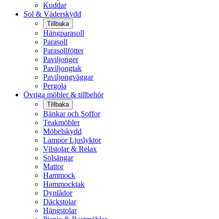
Kuddar
Sol & Väderskydd
Tillbaka
Hängparasoll
Parasoll
Parasollfötter
Paviljonger
Paviljongtak
Paviljongväggar
Pergola
Övriga möbler & tillbehör
Tillbaka
Bänkar och Soffor
Teakmöbler
Möbelskydd
Lampor Ljuslyktor
Vilstolar & Relax
Solsängar
Mattor
Hammock
Hammocktak
Dynlådor
Däckstolar
Hängstolar