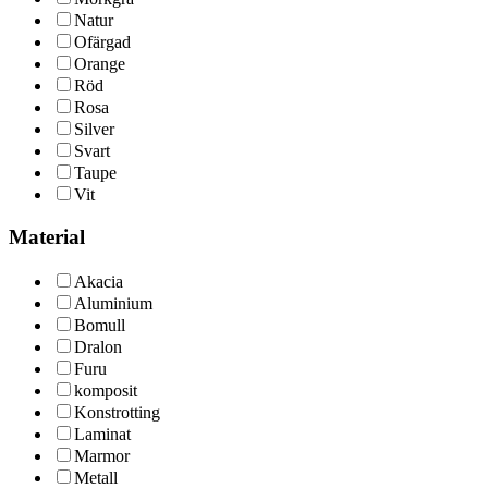
Natur
Ofärgad
Orange
Röd
Rosa
Silver
Svart
Taupe
Vit
Material
Akacia
Aluminium
Bomull
Dralon
Furu
komposit
Konstrotting
Laminat
Marmor
Metall