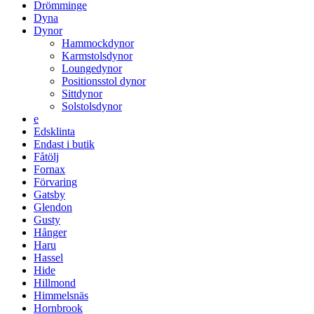
Drömminge
Dyna
Dynor
Hammockdynor
Karmstolsdynor
Loungedynor
Positionsstol dynor
Sittdynor
Solstolsdynor
e
Edsklinta
Endast i butik
Fåtölj
Fornax
Förvaring
Gatsby
Glendon
Gusty
Hånger
Haru
Hassel
Hide
Hillmond
Himmelsnäs
Hornbrook