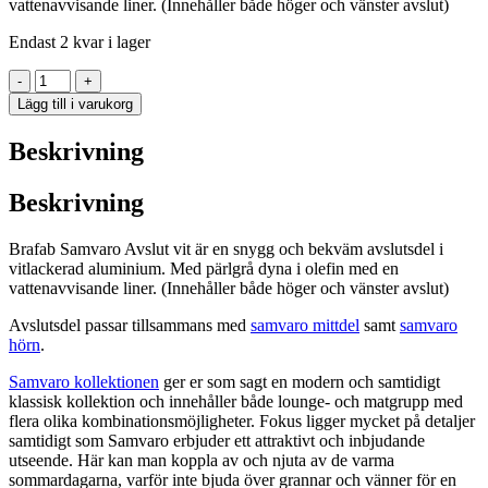
vattenavvisande liner. (Innehåller både höger och vänster avslut)
9
8
450,00 kr.
500,00 kr.
Endast 2 kvar i lager
Samvaro
-
+
hög
Lägg till i varukorg
HV
avslut
Beskrivning
2-
sits
vit
Beskrivning
mängd
Brafab Samvaro Avslut vit är en snygg och bekväm avslutsdel i
vitlackerad aluminium. Med pärlgrå dyna i olefin med en
vattenavvisande liner. (Innehåller både höger och vänster avslut)
Avslutsdel passar tillsammans med
samvaro mittdel
samt
samvaro
hörn
.
Samvaro kollektionen
ger er som sagt en modern och samtidigt
klassisk kollektion och innehåller både lounge- och matgrupp med
flera olika kombinationsmöjligheter. Fokus ligger mycket på detaljer
samtidigt som Samvaro erbjuder ett attraktivt och inbjudande
utseende. Här kan man koppla av och njuta av de varma
sommardagarna, varför inte bjuda över grannar och vänner för en