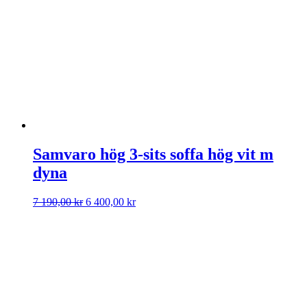
3
2
190,00 kr.
800,00 kr.
Samvaro hög 3-sits soffa hög vit m
dyna
Det
Det
7 190,00
kr
6 400,00
kr
ursprungliga
nuvarande
priset
priset
var:
är:
7
6
190,00 kr.
400,00 kr.