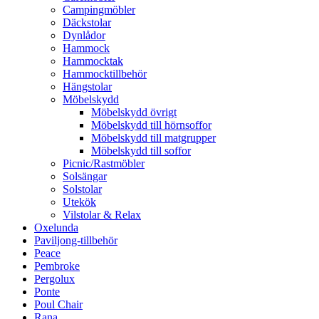
Campingmöbler
Däckstolar
Dynlådor
Hammock
Hammocktak
Hammocktillbehör
Hängstolar
Möbelskydd
Möbelskydd övrigt
Möbelskydd till hörnsoffor
Möbelskydd till matgrupper
Möbelskydd till soffor
Picnic/Rastmöbler
Solsängar
Solstolar
Utekök
Vilstolar & Relax
Oxelunda
Paviljong-tillbehör
Peace
Pembroke
Pergolux
Ponte
Poul Chair
Rana