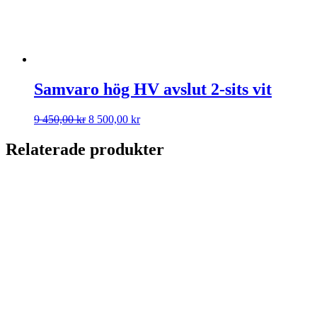
Samvaro hög HV avslut 2-sits vit
Det
Det
9 450,00
kr
8 500,00
kr
ursprungliga
nuvarande
priset
priset
Relaterade produkter
var:
är:
9
8
450,00 kr.
500,00 kr.