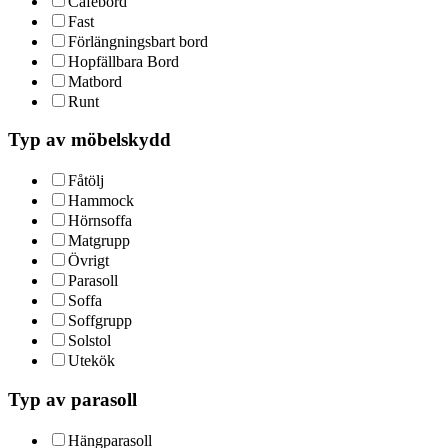
Cafébord
Fast
Förlängningsbart bord
Hopfällbara Bord
Matbord
Runt
Typ av möbelskydd
Fåtölj
Hammock
Hörnsoffa
Matgrupp
Övrigt
Parasoll
Soffa
Soffgrupp
Solstol
Utekök
Typ av parasoll
Hängparasoll