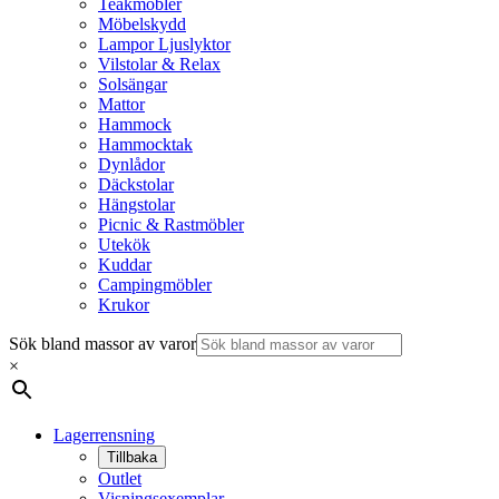
Teakmöbler
Möbelskydd
Lampor Ljuslyktor
Vilstolar & Relax
Solsängar
Mattor
Hammock
Hammocktak
Dynlådor
Däckstolar
Hängstolar
Picnic & Rastmöbler
Utekök
Kuddar
Campingmöbler
Krukor
Sök bland massor av varor
×
Lagerrensning
Tillbaka
Outlet
Visningsexemplar