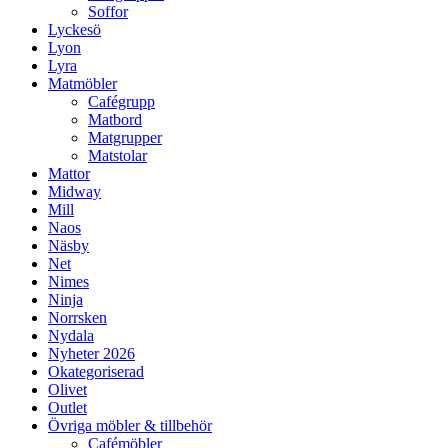
Soffor
Lyckesö
Lyon
Lyra
Matmöbler
Cafégrupp
Matbord
Matgrupper
Matstolar
Mattor
Midway
Mill
Naos
Näsby
Net
Nimes
Ninja
Norrsken
Nydala
Nyheter 2026
Okategoriserad
Olivet
Outlet
Övriga möbler & tillbehör
Cafémöbler