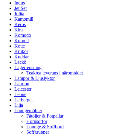
Indus
Jet Set
Julita
Kamomill
Keros
Kira
Komodo
Kornell
Kotte
Krukor
Kuddar
Läckö
Lagerrensning
Teakrea leverans i närområdet
Lampor & Ljuslyktor
Laurion
Leicester
Leone
Lerberget
Lilja
Loungemöbler
Fåtöljer & Fotpallar
Hörnsoffor
Lounge & Soffbord
Soffgrupper