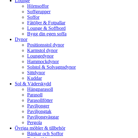
Lounge
Hörnsoffor
Soffgrupper
Soffor
Fåtöljer & Fotpallar
Lounge & Soffbord
Bygg din egen soffa
Dynor
Positionsstol dynor
Karmstol dynor
Loungedynor
Hammockdynor
Solstol & Solvagnsdynor
Sittdynor
Kuddar
Sol & Väderskydd
Hängparasoll
Parasoll
Parasollfötter
Paviljonger
Paviljongtak
Paviljongväggar
Pergola
Övriga möbler & tillbehör
Bänkar och Soffor