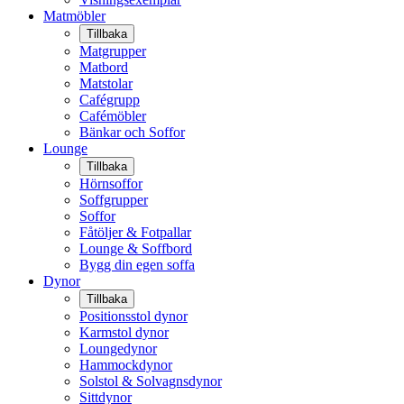
Matmöbler
Tillbaka
Matgrupper
Matbord
Matstolar
Cafégrupp
Cafémöbler
Bänkar och Soffor
Lounge
Tillbaka
Hörnsoffor
Soffgrupper
Soffor
Fåtöljer & Fotpallar
Lounge & Soffbord
Bygg din egen soffa
Dynor
Tillbaka
Positionsstol dynor
Karmstol dynor
Loungedynor
Hammockdynor
Solstol & Solvagnsdynor
Sittdynor