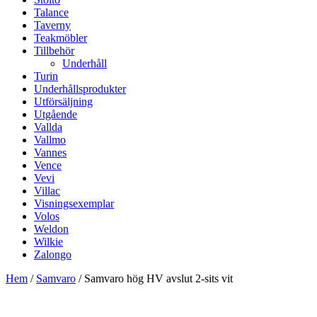
Talance
Taverny
Teakmöbler
Tillbehör
Underhåll
Turin
Underhållsprodukter
Utförsäljning
Utgående
Vallda
Vallmo
Vannes
Vence
Vevi
Villac
Visningsexemplar
Volos
Weldon
Wilkie
Zalongo
Hem
/
Samvaro
/ Samvaro hög HV avslut 2-sits vit