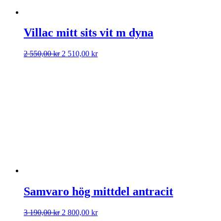
Villac mitt sits vit m dyna
Det
Det
2 550,00
kr
2 510,00
kr
ursprungliga
nuvarande
priset
priset
var:
är:
2
2
550,00 kr.
510,00 kr.
Samvaro hög mittdel antracit
Det
Det
3 190,00
kr
2 800,00
kr
ursprungliga
nuvarande