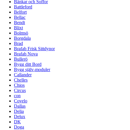
Bänkar och Soffor
Battleford
Belfort
Bellac
Bendt
Blixt
Bolmsö
Borgdala
Brad
Brafab Frisk Sittdynor
Brafab Nova
Bullerö
Bygg ditt Bord
Bygg själv-moduler
Callander
Chelles
Chios
Circus
con
Covelo
Dallas
Delia
Delux
DK
Doga