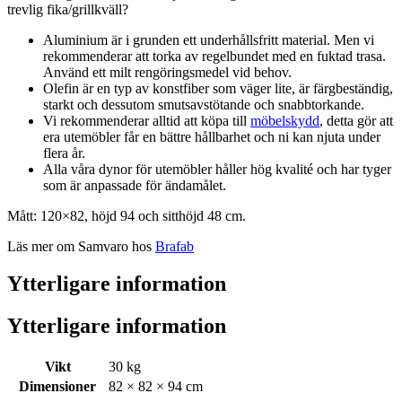
trevlig fika/grillkväll?
Aluminium är i grunden ett underhållsfritt material. Men vi
rekommenderar att torka av regelbundet med en fuktad trasa.
Använd ett milt rengöringsmedel vid behov.
Olefin är en typ av konstfiber som väger lite, är färgbeständig,
starkt och dessutom smutsavstötande och snabbtorkande.
Vi rekommenderar alltid att köpa till
möbelskydd
, detta gör att
era utemöbler får en bättre hållbarhet och ni kan njuta under
flera år.
Alla våra dynor för utemöbler håller hög kvalité och har tyger
som är anpassade för ändamålet.
Mått: 120×82, höjd 94 och sitthöjd 48 cm.
Läs mer om Samvaro hos
Brafab
Ytterligare information
Ytterligare information
Vikt
30 kg
Dimensioner
82 × 82 × 94 cm