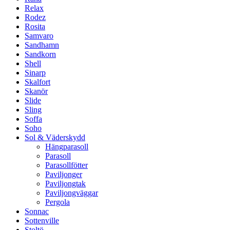
Relax
Rodez
Rosita
Samvaro
Sandhamn
Sandkorn
Shell
Sinarp
Skalfort
Skanör
Slide
Sling
Soffa
Soho
Sol & Väderskydd
Hängparasoll
Parasoll
Parasollfötter
Paviljonger
Paviljongtak
Paviljongväggar
Pergola
Sonnac
Sottenville
Stoltö