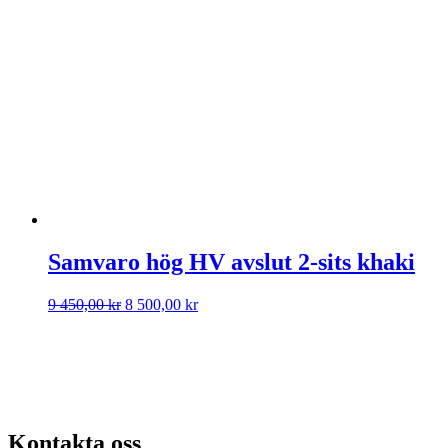
priset
priset
var:
är:
3
2
190,00 kr.
800,00 kr.
Samvaro hög HV avslut 2-sits khaki
Det
Det
9 450,00
kr
8 500,00
kr
ursprungliga
nuvarande
priset
priset
var:
är:
9
8
450,00 kr.
500,00 kr.
Kontakta oss