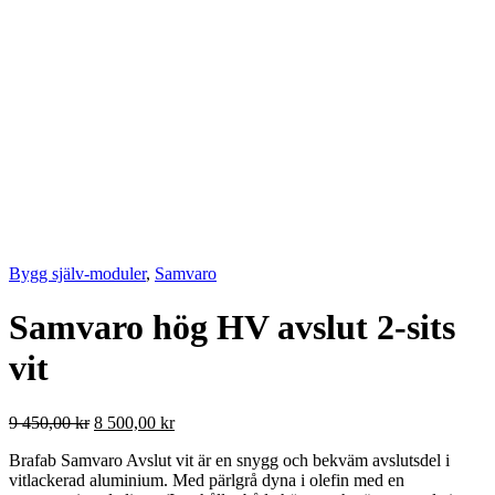
Bygg själv-moduler
,
Samvaro
Samvaro hög HV avslut 2-sits
vit
Det
Det
9 450,00
kr
8 500,00
kr
ursprungliga
nuvarande
Brafab Samvaro Avslut vit är en snygg och bekväm avslutsdel i
priset
priset
vitlackerad aluminium. Med pärlgrå dyna i olefin med en
var:
är: