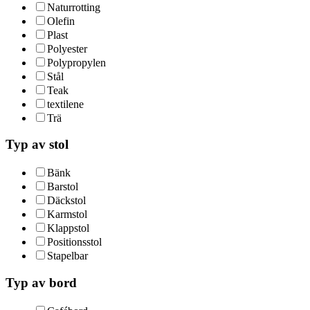
Naturrotting
Olefin
Plast
Polyester
Polypropylen
Stål
Teak
textilene
Trä
Typ av stol
Bänk
Barstol
Däckstol
Karmstol
Klappstol
Positionsstol
Stapelbar
Typ av bord