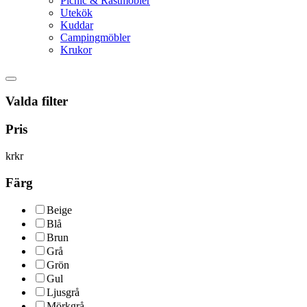
Picnic & Rastmöbler
Utekök
Kuddar
Campingmöbler
Krukor
Valda filter
Pris
kr
kr
Färg
Beige
Blå
Brun
Grå
Grön
Gul
Ljusgrå
Mörkgrå