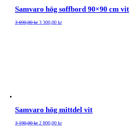
Samvaro hög soffbord 90×90 cm vit
Det
Det
3 690,00
kr
3 300,00
kr
ursprungliga
nuvarande
priset
priset
var:
är:
3
3
690,00 kr.
300,00 kr.
Samvaro hög mittdel vit
Det
Det
3 190,00
kr
2 800,00
kr
ursprungliga
nuvarande
priset
priset
var:
är: