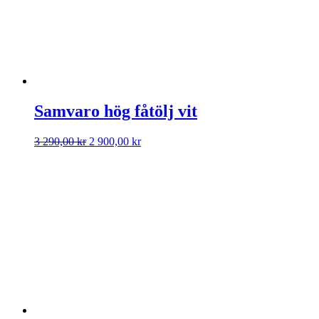
Samvaro hög fåtölj vit
Det
Det
3 290,00
kr
2 900,00
kr
ursprungliga
nuvarande
priset
priset
var:
är:
3
2
290,00 kr.
900,00 kr.